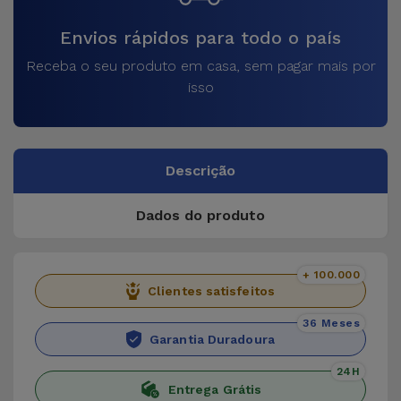
Envios rápidos para todo o país
Receba o seu produto em casa, sem pagar mais por
isso
Descrição
Dados do produto
+ 100.000
Clientes satisfeitos
36 Meses
Garantia Duradoura
24H
Entrega Grátis