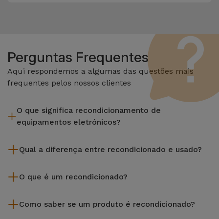
Perguntas Frequentes
Aqui respondemos a algumas das questões mais
frequentes pelos nossos clientes
O que significa recondicionamento de
equipamentos eletrónicos?
Recondicionar envolve várias etapas como a inspeção,
Qual a diferença entre recondicionado e usado?
limpeza sem esquecer a reparação de algum componente
com defeito. Vale lembrar que todos os equipamentos
Os recondicionados iServices são cuidadosamente testados
recondicionados da Services passam por vários e rigorosos
O que é um recondicionado?
e preparados por técnicos especializados para assegurar o
testes de qualidade e desempenho antes de serem
seu perfeito funcionamento. Ao contrário de um produto
Um produto Recondicionado trata-se de um equipamento
colocados à venda.
usado, um equipamento recondicionado da iServices oferece
Como saber se um produto é recondicionado?
que foi pouco ou nada utilizado. Pode ter sido expostos em
uma maior fiabilidade, garantia de 3 anos e uma excelente
loja ou tido origem em programas de retoma, renovação de