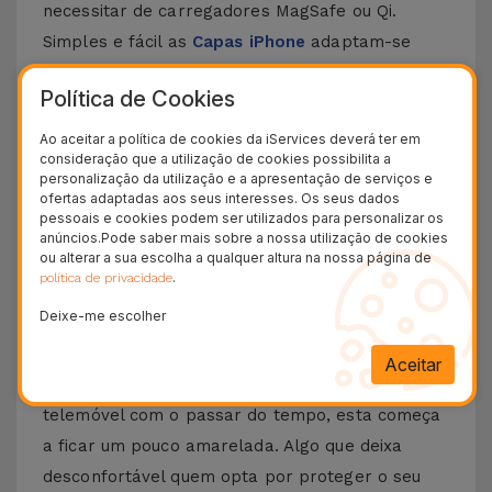
necessitar de carregadores MagSafe ou Qi.
Simples e fácil as
Capas iPhone
adaptam-se
perfeitamente ao seu dia a dia.
Escolha a sua
Política de Cookies
preferida e adicione estilo e bom gosto ao seu
smartphone
. Esta Capa para iPhone com
Ao aceitar a política de cookies da iServices deverá ter em
consideração que a utilização de cookies possibilita a
MagSafe é compatível com vários modelos da
personalização da utilização e a apresentação de serviços e
Apple, desde o
iPhone 12
até ao
iPhone 15 Pro
ofertas adaptadas aos seus interesses. Os seus dados
pessoais e cookies podem ser utilizados para personalizar os
Max
, sem esquecer os novos
iPhone 16
ou
anúncios.Pode saber mais sobre a nossa utilização de cookies
iPhone 17
.
ou alterar a sua escolha a qualquer altura na nossa página de
.
política de privacidade
Como tirar o amarelado da capa
Deixe-me escolher
transparente?
Aceitar
Quando se usa uma capa transparente num
telemóvel com o passar do tempo, esta começa
a ficar um pouco amarelada. Algo que deixa
desconfortável quem opta por proteger o seu