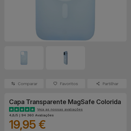
Apple Watch
Adaptadores
Samsung
Recondicionados
Capas e
Xiaomi
Samsung
Películas
Recondicionados
Huawei
Powerbanks
iMac
Recondicionados
Oppo
Carregadores
Consolas
OnePlus
Auriculares
Recondicionadas
Comparar
Favoritos
Partilhar
e Colunas
Google
Ver
Capa Transparente MagSafe Colorida
Smartwatches
tudo
Dyson
e Braceletes
Veja as nossas avaliações
4,8/5 | 94 360 Avaliações
19,95 €
TCL
Correntes