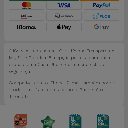
Bicicleta
Acessórios
de
Computador
Acessórios
A iServices apresenta a Capa iPhone Transparente
iPad e
MagSafe Colorida. É a opção perfeita para quem
Tablet
procura uma Capa iPhone com muito estilo e
segurança.
Kids
Compatível com o iPhone 12, mas também com os
modelos mais recentes como o iPhone 16 ou
Ver
iPhone 17.
tudo