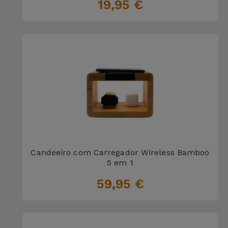
Bicicleta
19,95 €
Acessórios
de
Computador
Acessórios
iPad e
Tablet
Kids
Candeeiro com Carregador Wireless Bamboo
Ver
5 em 1
tudo
59,95 €