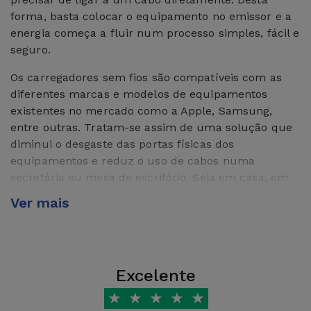
forma, basta colocar o equipamento no emissor e a
energia começa a fluir num processo simples, fácil e
seguro.
Os carregadores sem fios são compatíveis com as
diferentes marcas e modelos de equipamentos
existentes no mercado como a Apple, Samsung,
entre outras. Tratam-se assim de uma solução que
diminui o desgaste das portas físicas dos
equipamentos e reduz o uso de cabos numa
secretária ou mesa de escritório. Seja em casa, em
viagens ou no trabalho, carregadores wireless da
Ver mais
iServices são uma opção prática e versátil para o
que precisar.
O que é um carregador wireless?
Excelente
Um carregador sem fios trata-se de um
★
★
★
★
★
equipamento que assegura carregar um dispositivo