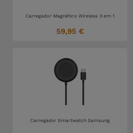
para
Outras
Telemóvel
Marcas
Carregador Magnético Wireless 3 em 1
Gadgets
59,95 €
Ver
tudo
Higiene
e Casa
Carteiras,
Bolsas e
Malas
Localizadores
e Acessórios
Mobilidade,
Carregador Smartwatch Samsung
Auto e