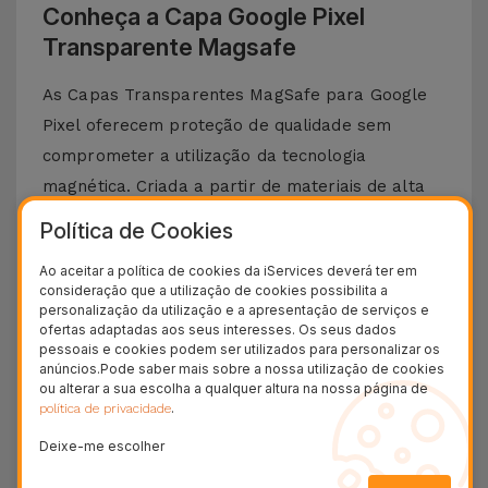
Conheça a Capa Google Pixel
Transparente Magsafe
As Capas Transparentes MagSafe para Google
Pixel oferecem proteção de qualidade sem
comprometer a utilização da tecnologia
magnética. Criada a partir de materiais de alta
qualidade que asseguram durabilidade e
Política de Cookies
resistência a riscos, choques e quedas acidentais.
Ao aceitar a política de cookies da iServices deverá ter em
Para além disso, esta Capa Transparente realça
consideração que a utilização de cookies possibilita a
a cor e o design elegante e sofisticado do seu
personalização da utilização e a apresentação de serviços e
ofertas adaptadas aos seus interesses. Os seus dados
Google Pixel. Por sua vez, a tecnologia MagSafe
pessoais e cookies podem ser utilizados para personalizar os
integrada nesta capa torna este acessório
anúncios.Pode saber mais sobre a nossa utilização de cookies
ou alterar a sua escolha a qualquer altura na nossa página de
bastante útil para quem não tem tempo a
.
política de privacidade
perder com carregamentos. Os ímanes estão
Deixe-me escolher
perfeitamente alinhados para que o