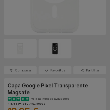
Apple Watch
Adaptadores
Samsung
Recondicionados
Capas e
Xiaomi
Samsung
Películas
Recondicionados
Huawei
Powerbanks
iMac
Recondicionados
Oppo
Carregadores
Consolas
OnePlus
Auriculares
Recondicionadas
Comparar
Favoritos
Partilhar
e Colunas
Google
Ver
Capa Google Pixel Transparente
Smartwatches
tudo
Dyson
Magsafe
e Braceletes
Veja as nossas avaliações
TCL
4,8/5 | 94 360 Avaliações
Correntes