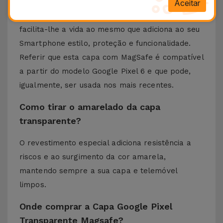
carregamento do seu equipamento seja rápido e
Aceitar
eficiente. Como vê esta capa transparente
facilita-lhe a vida ao mesmo que adiciona ao seu
Smartphone estilo, proteção e funcionalidade.
Referir que esta capa com MagSafe é compatível
a partir do modelo Google Pixel 6 e que pode,
igualmente, ser usada nos mais recentes.
Como tirar o amarelado da capa
transparente?
O revestimento especial adiciona resistência a
riscos e ao surgimento da cor amarela,
mantendo sempre a sua capa e telemóvel
limpos.
Onde comprar a Capa Google Pixel
Transparente Magsafe?