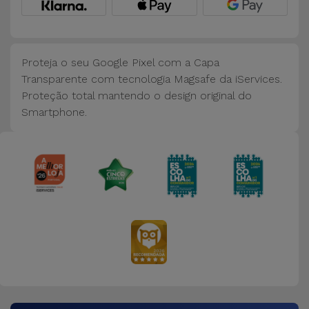
Bicicleta
Acessórios
de
Proteja o seu Google Pixel com a Capa
Computador
Transparente com tecnologia Magsafe da iServices.
Proteção total mantendo o design original do
Acessórios
Smartphone.
iPad e
Tablet
Kids
Ver
tudo