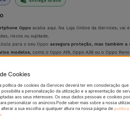
Entrega Grátis
po
rtphone Oppo
acaba aqui. Na Loja Online da iServices, vai
s, riscos ou sujidade.
elícula para o seu Oppo
assegura proteção, mas também a cl
ários modelos
, como o Oppo A18, Oppo A38 ou o Oppo Reno
elemóvel Oppo, asseguramos um
ajuste perfeito e proteçã
a de Cookies
a política de cookies da iServices deverá ter em consideração que 
ples. Na iServices, as nossas películas possuem um kit qu
possibilita a personalização da utilização e a apresentação de ser
es:
aptadas aos seus interesses. Os seus dados pessoais e cookies po
ova pó e impressões digitais
para personalizar os anúncios.Pode saber mais sobre a nossa utiliz
os com o ecrã do Oppo e certifique-se que está bem centr
 alterar a sua escolha a qualquer altura na nossa página de
política
essione a película contra o ecrã
.
e
o de um cartão ou um pano macio para pressionar a películ
muito simples. Assim, irá conferir mais proteção ao ecrã c