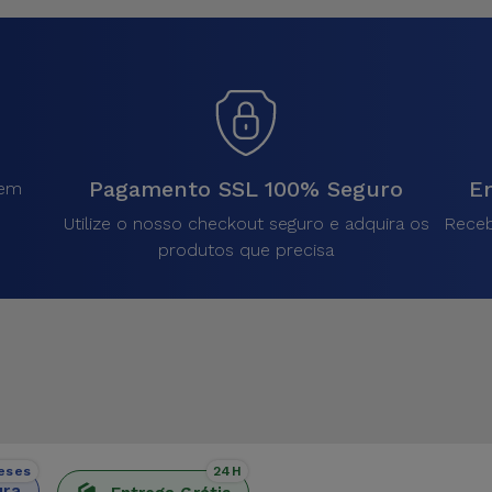
Pagamento SSL 100% Seguro
En
sem
.
Utilize o nosso checkout seguro e adquira os
Receb
produtos que precisa
eses
24H
ura