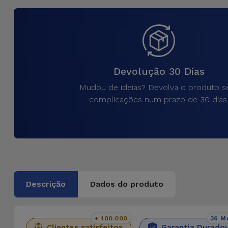
para
Outras
Telemóvel
Marcas
Gadgets
Ver
tudo
Devolução 30 Dias
Higiene
e Casa
Mudou de ideias? Devolva o produto 
complicações num prazo de 30 dias
Carteiras,
Bolsas e
Malas
Localizadores
e Acessórios
Descrição
Dados do produto
Mobilidade,
Auto e
+ 100.000
36 M
Clientes satisfeitos
Garantia Durado