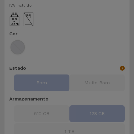
para
IVA incluído
Outras
Telemóvel
Marcas
10-18
Gadgets
USB PD
Ver
Cor
tudo
Higiene
e Casa
Carteiras,
Estado
Bolsas e
Malas
Bom
Muito Bom
Localizadores
Armazenamento
e Acessórios
512 GB
128 GB
Mobilidade,
Auto e
1 TB