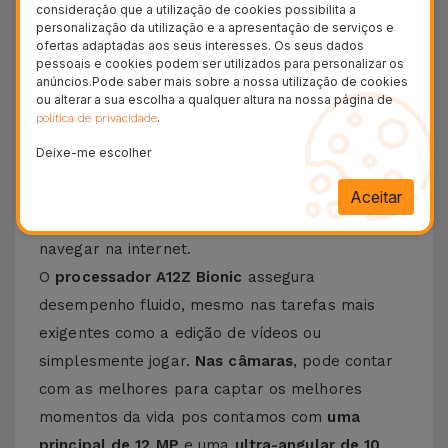
consideração que a utilização de cookies possibilita a
perfeita para quem anda à procura de uma
personalização da utilização e a apresentação de serviços e
ofertas adaptadas aos seus interesses. Os seus dados
máquina poderosa e elegante. Falamos de um
pessoais e cookies podem ser utilizados para personalizar os
ipad recondicionado com um
ecrã Liquid Retina
anúncios.Pode saber mais sobre a nossa utilização de cookies
ou alterar a sua escolha a qualquer altura na nossa página de
de 11 polegadas
e tecnologia com uma grande
.
política de privacidade
dinâmica de cores. O
iPad Pro 11" 2020
Deixe-me escolher
Recondicionado
possui ainda qualidade de
imagem alta para quem gosta ou precisa editar
Aceitar
imagens, assistir vídeos ou simplesmente
navegar na internet.
O
processador A12Z Bionic
assegura
desempenho fluido, mesmo nas tarefas mais
exigentes como a edição de vídeos ou
simplesmente jogar.
Nas câmaras
, pode contar
com as melhores para captar os melhores
momentos da vida pos contamos com
uma
principal de 12 MP
e uma
ultra-angular de 10