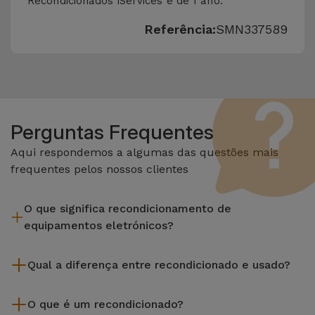
Recondicionados iServices é de 1 ano.
Referência:
SMN337589
Perguntas Frequentes
Aqui respondemos a algumas das questões mais
frequentes pelos nossos clientes
O que significa recondicionamento de
equipamentos eletrónicos?
Recondicionar envolve várias etapas como a inspeção,
Qual a diferença entre recondicionado e usado?
limpeza sem esquecer a reparação de algum componente
com defeito. Vale lembrar que todos os equipamentos
Os recondicionados iServices são cuidadosamente testados
recondicionados da Services passam por vários e rigorosos
O que é um recondicionado?
e preparados por técnicos especializados para assegurar o