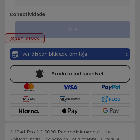
Bicicleta
Conectividade
Acessórios
de
Wi-Fi
Computador
SEM STOCK
Acessórios
Ver disponibilidade em loja
iPad e
Tablet
Produto Indisponível
Kids
Ver
tudo
O
iPad Pro 11" 2020 Recondicionado
é uma
Solução mais Económica, Igualmente Durável e