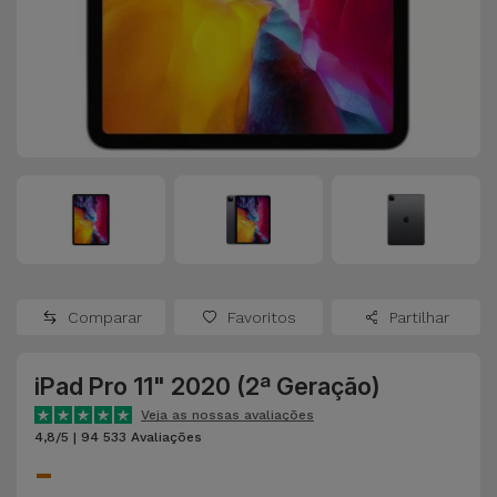
Apple Watch
Adaptadores
Samsung
Recondicionados
Capas e
Xiaomi
Samsung
Películas
Recondicionados
Huawei
Powerbanks
iMac
Recondicionados
Oppo
Carregadores
Consolas
OnePlus
Auriculares
Recondicionadas
Comparar
Favoritos
Partilhar
e Colunas
Google
Ver
iPad Pro 11" 2020 (2ª Geração)
Smartwatches
tudo
Dyson
e Braceletes
Veja as nossas avaliações
4,8/5 | 94 533 Avaliações
-
TCL
Correntes