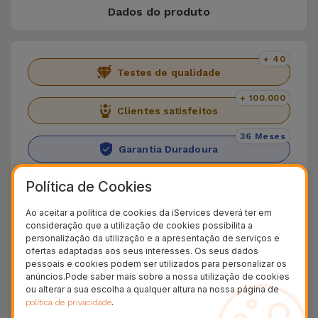
Dados do produto
+ 40
Testes de qualidade
+ 100.000
Clientes satisfeitos
36 Meses
Garantia Duradoura
24H
Política de Cookies
Entrega Grátis
Ao aceitar a política de cookies da iServices deverá ter em
Descubra o Samsung A53 5G
consideração que a utilização de cookies possibilita a
personalização da utilização e a apresentação de serviços e
ofertas adaptadas aos seus interesses. Os seus dados
Apresentamos o
Samsung Galaxy A53 5G
. Trata-
pessoais e cookies podem ser utilizados para personalizar os
se de um Smartphone que junta
design
anúncios.Pode saber mais sobre a nossa utilização de cookies
ou alterar a sua escolha a qualquer altura na nossa página de
minimalista
a uma câmara e uma performance
.
política de privacidade
de topo. Já o
ecrã Super AMOLED de 6,5”
a que