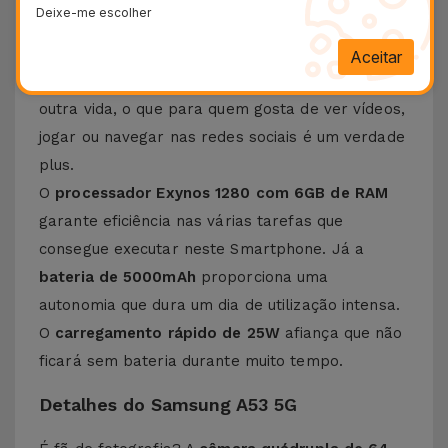
Deixe-me escolher
se soma uma
taxa de atualização de 120Hz
,
assegura uma experiência bastante fluida em
Aceitar
termos de visualização. As cores ganham uma
outra vida, o que para quem gosta de ver vídeos,
jogar ou navegar nas redes sociais é um verdade
plus.
O
processador Exynos 1280 com 6GB de RAM
garante eficiência nas várias tarefas que
consegue executar neste Smartphone. Já a
bateria de 5000mAh
proporciona uma
autonomia que dura um dia de utilização intensa.
O
carregamento rápido de 25W
afiança que não
ficará sem bateria durante muito tempo.
Detalhes do Samsung A53 5G