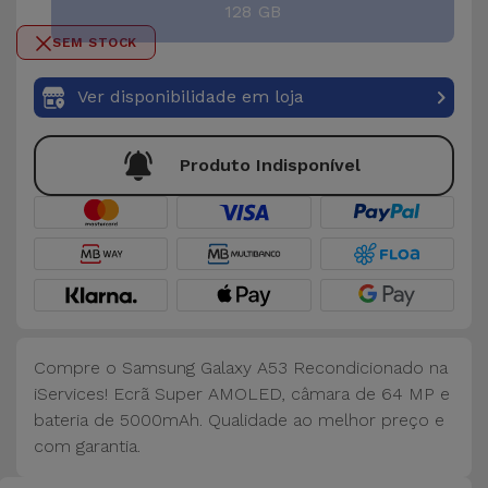
Bicicleta
128 GB
SEM STOCK
Acessórios
de
Ver disponibilidade em loja
Computador
Produto Indisponível
Acessórios
iPad e
Tablet
Kids
Ver
Compre o Samsung Galaxy A53 Recondicionado na
tudo
iServices! Ecrã Super AMOLED, câmara de 64 MP e
bateria de 5000mAh. Qualidade ao melhor preço e
com garantia.