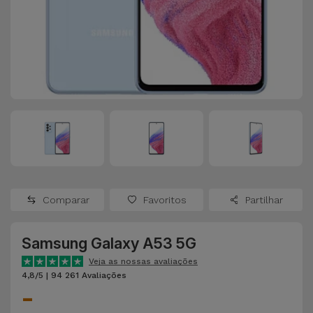
Apple Watch
Adaptadores
Samsung
Recondicionados
Capas e
Xiaomi
Samsung
Películas
Recondicionados
Huawei
Powerbanks
iMac
Recondicionados
Oppo
Carregadores
Consolas
OnePlus
Auriculares
Recondicionadas
Comparar
Favoritos
Partilhar
e Colunas
Google
Ver
Samsung Galaxy A53 5G
Smartwatches
tudo
Dyson
e Braceletes
Veja as nossas avaliações
4,8/5 | 94 261 Avaliações
-
TCL
Correntes