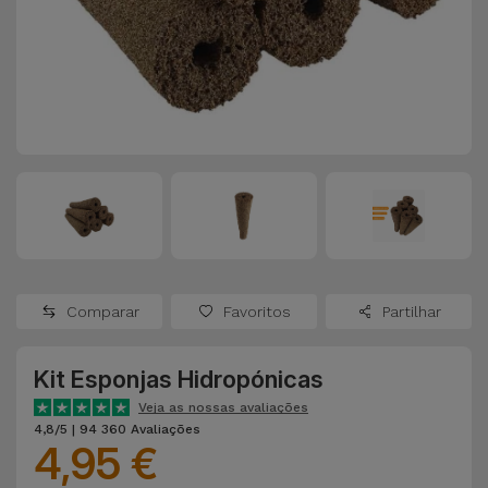
Apple Watch
Adaptadores
Samsung
Recondicionados
Capas e
Xiaomi
Samsung
Películas
Recondicionados
Huawei
Powerbanks
iMac
Recondicionados
Oppo
Carregadores
Consolas
OnePlus
Auriculares
Recondicionadas
Comparar
Favoritos
Partilhar
e Colunas
Google
Ver
Kit Esponjas Hidropónicas
Smartwatches
tudo
Dyson
e Braceletes
Veja as nossas avaliações
4,8/5 | 94 360 Avaliações
4,95 €
TCL
Correntes