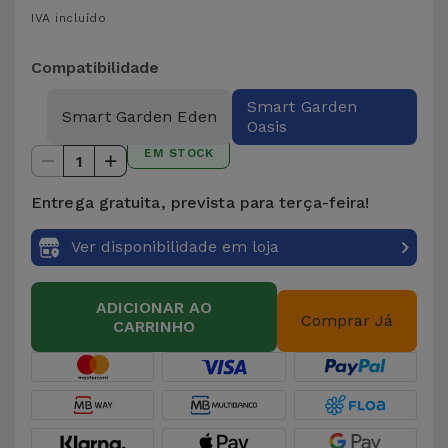
para
IVA incluído
Outras
Telemóvel
Marcas
Compatibilidade
Gadgets
Ver
Smart Garden
Smart Garden Eden
Oasis
tudo
Higiene
EM STOCK
1
e Casa
Entrega gratuita, prevista para terça-feira!
Carteiras,
Bolsas e
Ver disponibilidade em loja
Malas
ADICIONAR AO
Comprar Já
Localizadores
CARRINHO
e Acessórios
Mobilidade,
Auto e