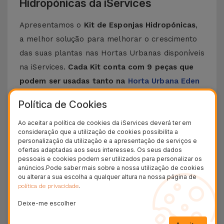
Hidropónicas da iServices
Apresentamos o
Kit de Esponjas Hidropónicas
,
a melhor solução para melhorar o crescimento
das suas plantas nas Hortas Urbanas disponíveis
na iServices.
Cada Kit conta com 9 peças que
podem ser usadas tanto na
Horta Urbana Eden
como na
Horta Urbana Oasis
. Escolha o Kit de
Política de Cookies
Esponjas de acordo com a Horta Urbana que
possui.
Ao aceitar a política de cookies da iServices deverá ter em
consideração que a utilização de cookies possibilita a
Estas esponjas foram criadas para a prática da
personalização da utilização e a apresentação de serviços e
ofertas adaptadas aos seus interesses. Os seus dados
Hidroponia - a conhecida técnica de criar plantas
pessoais e cookies podem ser utilizados para personalizar os
sem ser ter um solo. Desta forma,
está a
anúncios.Pode saber mais sobre a nossa utilização de cookies
ou alterar a sua escolha a qualquer altura na nossa página de
oferecer às plantas um ambiente que assegura
.
política de privacidade
um crescimento saudável, rápido e eficiente
.
Deixe-me escolher
Kit de Esponjas para a Horta Urbana