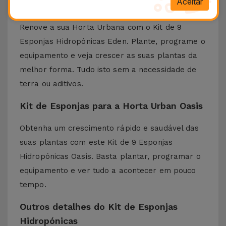
Aceitar
Eden
Renove a sua Horta Urbana com o Kit de 9
Esponjas Hidropónicas Eden. Plante, programe o
equipamento e veja crescer as suas plantas da
melhor forma. Tudo isto sem a necessidade de
terra ou aditivos.
Kit de Esponjas para a Horta Urban Oasis
Obtenha um crescimento rápido e saudável das
suas plantas com este Kit de 9 Esponjas
Hidropónicas Oasis. Basta plantar, programar o
equipamento e ver tudo a acontecer em pouco
tempo.
Outros detalhes do Kit de Esponjas
Hidropónicas