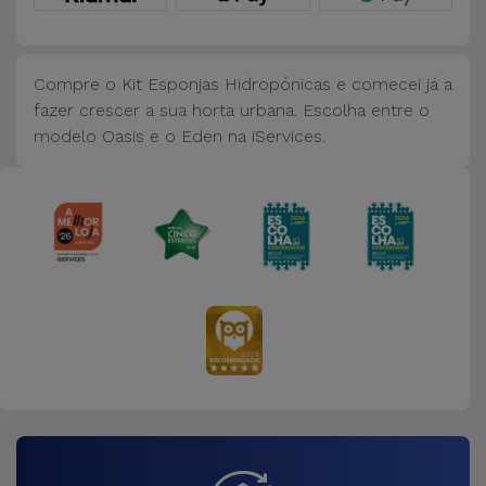
Bicicleta
Acessórios
Compre o Kit Esponjas Hidropónicas e comecei já a
de
fazer crescer a sua horta urbana. Escolha entre o
Computador
modelo Oasis e o Eden na iServices.
Acessórios
iPad e
Tablet
Kids
Ver
tudo