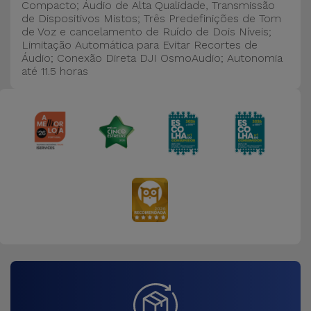
Bicicleta
Compacto; Áudio de Alta Qualidade, Transmissão
de Dispositivos Mistos; Três Predefinições de Tom
de Voz e cancelamento de Ruído de Dois Níveis;
Acessórios
Limitação Automática para Evitar Recortes de
de
Áudio; Conexão Direta DJI OsmoAudio; Autonomia
até 11.5 horas
Computador
Acessórios
iPad e
Tablet
Kids
Ver
tudo