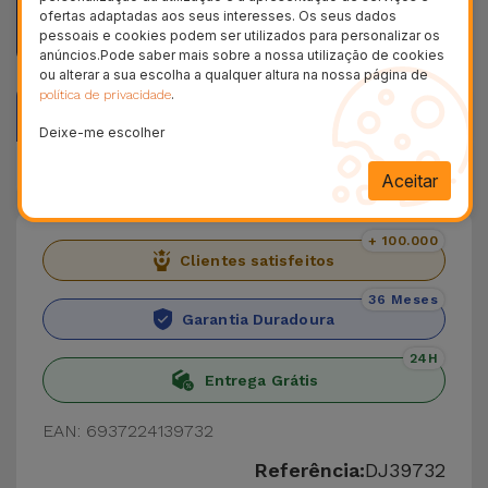
isso
ofertas adaptadas aos seus interesses. Os seus dados
pessoais e cookies podem ser utilizados para personalizar os
anúncios.Pode saber mais sobre a nossa utilização de cookies
ou alterar a sua escolha a qualquer altura na nossa página de
.
política de privacidade
Descrição
Deixe-me escolher
Dados do produto
Aceitar
+ 100.000
Clientes satisfeitos
36 Meses
Garantia Duradoura
24H
Entrega Grátis
EAN: 6937224139732
Referência:
DJ39732