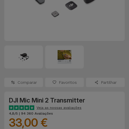
Apple Watch
Adaptadores
Samsung
Recondicionados
Capas e
Xiaomi
Samsung
Películas
Recondicionados
Huawei
Powerbanks
iMac
Recondicionados
Oppo
Carregadores
Consolas
OnePlus
Auriculares
Recondicionadas
Comparar
Favoritos
Partilhar
e Colunas
Google
Ver
DJI Mic Mini 2 Transmitter
Smartwatches
tudo
Dyson
e Braceletes
Veja as nossas avaliações
4,8/5 | 94 360 Avaliações
33,00 €
TCL
Correntes