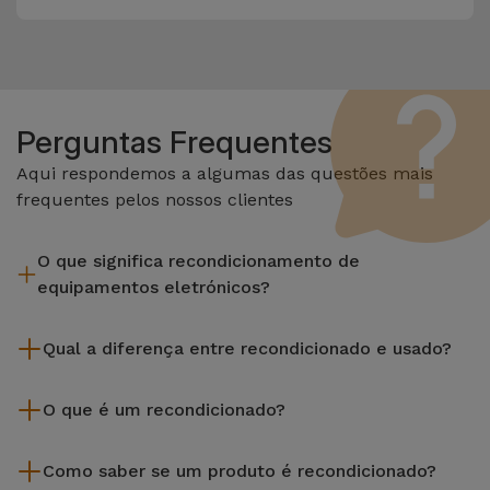
Perguntas Frequentes
Aqui respondemos a algumas das questões mais
frequentes pelos nossos clientes
O que significa recondicionamento de
equipamentos eletrónicos?
Recondicionar envolve várias etapas como a inspeção,
Qual a diferença entre recondicionado e usado?
limpeza sem esquecer a reparação de algum componente
com defeito. Vale lembrar que todos os equipamentos
Os recondicionados iServices são cuidadosamente testados
recondicionados da Services passam por vários e rigorosos
O que é um recondicionado?
e preparados por técnicos especializados para assegurar o
testes de qualidade e desempenho antes de serem
seu perfeito funcionamento. Ao contrário de um produto
Um produto Recondicionado trata-se de um equipamento
colocados à venda.
usado, um equipamento recondicionado da iServices oferece
Como saber se um produto é recondicionado?
que foi pouco ou nada utilizado. Pode ter sido expostos em
uma maior fiabilidade, garantia de 3 anos e uma excelente