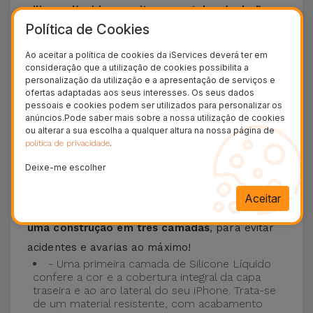
silicone líquido permite que o telemóvel não
Política de Cookies
escorregue da mão e é resistente a riscos
.
Esta Capa é compatível com os modelos
iPhone
Ao aceitar a política de cookies da iServices deverá ter em
consideração que a utilização de cookies possibilita a
15
, 14, 13, 12 entre outros bem como os mais
personalização da utilização e a apresentação de serviços e
recentes modelos da Apple, o
iPhone 16
e
ofertas adaptadas aos seus interesses. Os seus dados
pessoais e cookies podem ser utilizados para personalizar os
iPhone 17
.
anúncios.Pode saber mais sobre a nossa utilização de cookies
ou alterar a sua escolha a qualquer altura na nossa página de
Proteção de 3 camadas com as Capas
.
política de privacidade
Silicone
Deixe-me escolher
As nossas
Capas Silicone iPhone contam com
Aceitar
uma construção robusta e de qualidade, com
uma construção em três camadas
, para evitar
acidentes e avarias ao máximo!
- Uma primeira camada de Silicone Líquido
confere a cor e a cobertura integral da capa
traseira e ao aro lateral do seu iPhone. Trata-se
de um material resistente, com acabamento