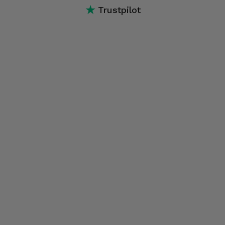
★
Trustpilot
ecrã, software, conectividade, conexões, entre outros.