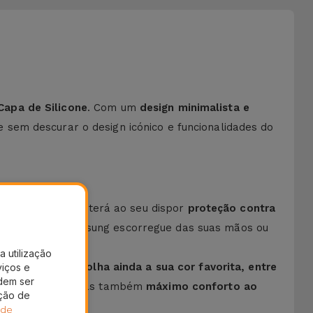
Capa de Silicone
. Com um
design minimalista e
 sem descurar o design icónico e funcionalidades do
e alta qualidade
, terá ao seu dispor
proteção contra
 Smartphone Samsung escorregue das suas mãos ou
a utilização
o seu estilo.
Escolha ainda a sua cor favorita, entre
viços e
dem ser
ão de confiança, mas também
máximo conforto ao
ação de
 de