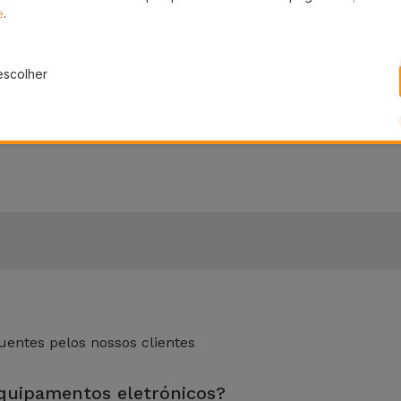
.
e
 do telemóvel e usar um pouco de água morna com sabão n
escolher
bem e deixe secar ao ar. Desta forma, terá a sua capa sili
para Samsung
disponíveis na Loja Online da iServices. Confi
entes pelos nossos clientes
equipamentos eletrónicos?