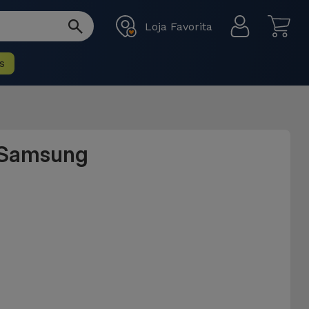
Loja Favorita
s
a Samsung