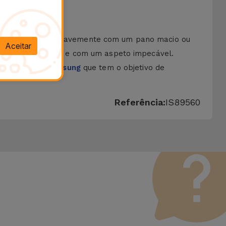
eutro. Esfregue suavemente com um pano macio ou
Aceitar
cone sempre limpa e com um aspeto impecável.
e na
Película Samsung
que tem o objetivo de
Referência:
IS89560