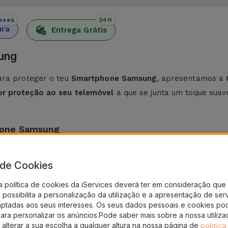
eses
24H
ura
Entrega Grátis
ung
ara proteger o teu
Smartphone Samsung
, apresentamos a
or proteção ao seu telemóvel
a que se junta um toque suave
icone Samsung
a leveza e flexibilidade.
Fabricada a partir de materiais d
a de Cookies
Por sua vez, o
acabamento antiderrapante
evita que o seu
a política de cookies da iServices deverá ter em consideração que 
sung
, esta capa possui um estilo minimalista que se adapta a
possibilita a personalização da utilização e a apresentação de ser
aptadas aos seus interesses. Os seus dados pessoais e cookies po
pa de Silicone para Samsung está a optar por uma proteç
para personalizar os anúncios.Pode saber mais sobre a nossa utiliz
 alterar a sua escolha a qualquer altura na nossa página de
política