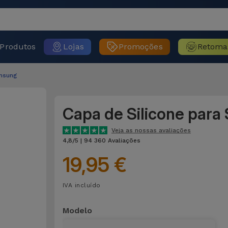
Produtos
Lojas
Promoções
Retoma
msung
Capa de Silicone par
Veja as nossas avaliações
4,8/5 | 94 360 Avaliações
19,95 €
IVA incluído
Modelo