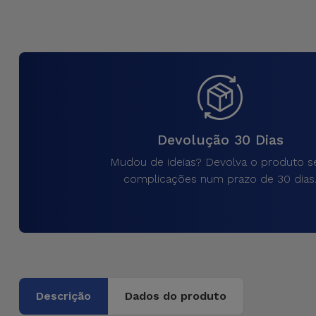
para
Outras
Telemóvel
Marcas
Gadgets
Ver
tudo
Higiene
e Casa
Devolução 30 Dias
Carteiras,
Mudou de ideias? Devolva o produto 
Bolsas e
complicações num prazo de 30 dias
Malas
Localizadores
e Acessórios
Mobilidade,
Descrição
Dados do produto
Auto e