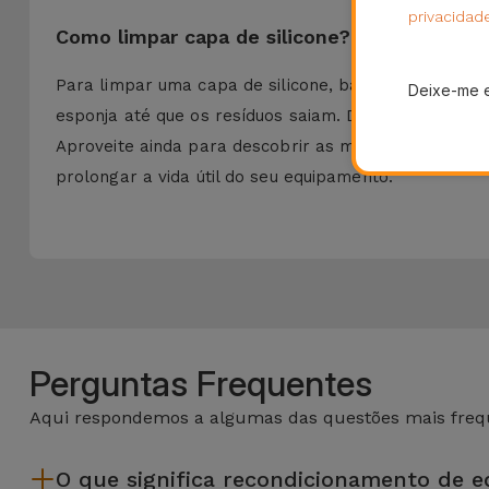
privacidad
Como limpar capa de silicone?
Para limpar uma capa de silicone, basta removê-la
Deixe-me 
esponja até que os resíduos saiam. Depois enxague 
Aproveite ainda para descobrir as melhores
Capas 
prolongar a vida útil do seu equipamento.
Perguntas Frequentes
Aqui respondemos a algumas das questões mais frequ
O que significa recondicionamento de 