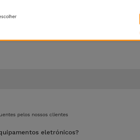
escolher
 do telemóvel e usar um pouco de água morna com sabão n
bem e deixe secar ao ar. Desta forma, terá a sua capa sili
para Samsung
disponíveis na Loja Online da iServices. Confi
entes pelos nossos clientes
equipamentos eletrónicos?