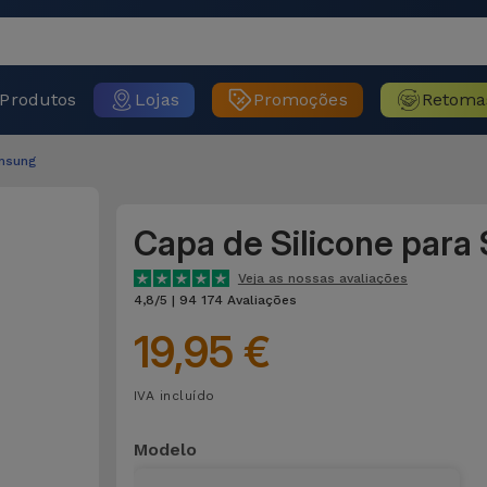
Produtos
Lojas
Promoções
Retoma
msung
Capa de Silicone par
Veja as nossas avaliações
4,8/5 | 94 174 Avaliações
19,95 €
IVA incluído
Modelo