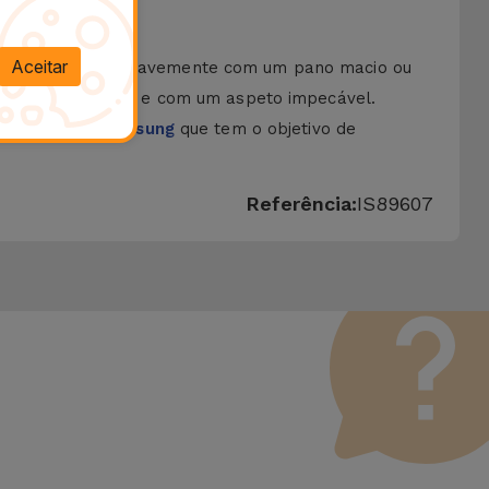
Aceitar
eutro. Esfregue suavemente com um pano macio ou
cone sempre limpa e com um aspeto impecável.
e na
Película Samsung
que tem o objetivo de
Referência:
IS89607