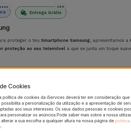
eses
24H
ura
Entrega Grátis
ung
ara proteger o teu
Smartphone Samsung
, apresentamos a
or proteção ao seu telemóvel
a que se junta um toque suave
icone Samsung
a leveza e flexibilidade.
Fabricada a partir de materiais d
a de Cookies
Por sua vez, o
acabamento antiderrapante
evita que o seu
a política de cookies da iServices deverá ter em consideração que 
possibilita a personalização da utilização e a apresentação de ser
sung
, esta capa possui um estilo minimalista que se adapta a
aptadas aos seus interesses. Os seus dados pessoais e cookies po
para personalizar os anúncios.Pode saber mais sobre a nossa utiliz
pa de Silicone para Samsung está a optar por uma proteç
 alterar a sua escolha a qualquer altura na nossa página de
política
.
e