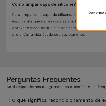
Como limpar capa de silicone?
Deixe-me 
Para limpar uma capa de silicone, basta removê-la
esponja até que os resíduos saiam. Depois enxague 
Aproveite ainda para descobrir as melhores
Capas 
prolongar a vida útil do seu equipamento.
Perguntas Frequentes
Aqui respondemos a algumas das questões mais frequ
O que significa recondicionamento de 