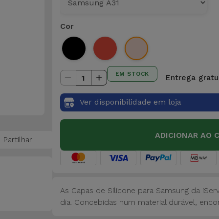
Cor
EM STOCK
Entrega gratu
1
Ver disponibilidade em loja
ADICIONAR AO 
Partilhar
As Capas de Silicone para Samsung da iSer
dia. Concebidas num material durável, encon