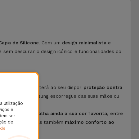
Capa de Silicone
. Com um
design minimalista e
 sem descurar o design icónico e funcionalidades do
e alta qualidade
, terá ao seu dispor
proteção contra
 Smartphone Samsung escorregue das suas mãos ou
a utilização
viços e
o seu estilo.
Escolha ainda a sua cor favorita, entre
dem ser
ação de
ão de confiança, mas também
máximo conforto ao
 de