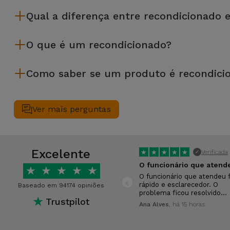
Recondicionar envolve várias etapas como a inspeção, limp
Qual a diferença entre recondicionado 
da Services passam por vários e rigorosos testes de quali
Os recondicionados iServices são cuidadosamente testados e
O que é um recondicionado?
equipamento recondicionado da iServices oferece uma maior f
desempenho.
Um produto Recondicionado trata-se de um equipamento que f
Como saber se um produto é recondici
de leasing ou de renovação de equipamentos empresariais. O
apresentar ligeiras ou nenhumas marcas de uso e por isso 
Um equipamento é Recondicionado quando apresenta um packagi
Antes de chegarem até si, todos os dispositivos Recondicion
Ver mais perguntas
40 parâmetros, nomeadamente no que respeita a todos os seu
Excelente
★
★
★
★
★
Verificada
✓
★
★
★
★
★
‹
O funcionário que atendeu f
rápido e esclarecedor. O
Baseado em 94174 opiniões
problema ficou resolvido…
★
Trustpilot
Ana Alves
, há 15 horas