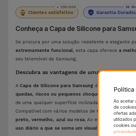
+ 100.000
36 M
Clientes satisfeitos
Garantia Durado
Conheça a Capa de Silicone para Sams
Se procura por uma solução resistente e elegante p
extremamente funcional
, esta capa oferece
a melh
seu telemóvel da Samsung.
Descubra as vantagens de uma Capa de Sil
A
Capa de Silicone para Samsung
destaca-se pela su
Polític
quedas, riscos ou pequenos choques do dia a dia
. 
Ao aceitar 
de uma qualquer superfície inclinada.
de cookies 
Compatível com vários modelos de
telemóveis Sam
ofertas ad
utilizados 
preto, vermelho, azul ou rosa
. Ao escolher esta Ca
cookies ou
uso diário a que se soma um visual moderno
.
privacidad