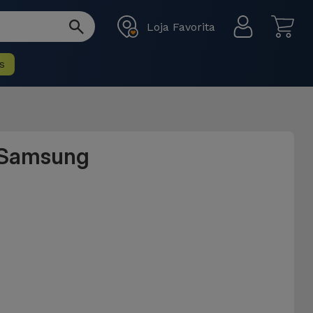
Loja Favorita
s
a Samsung