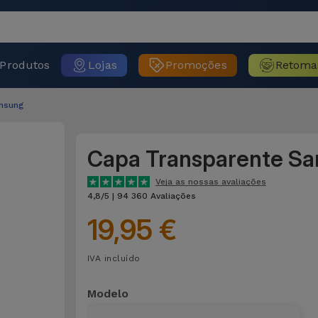
Produtos
Lojas
Promoções
Retoma
msung
Capa Transparente S
Veja as nossas avaliações
4,8/5 | 94 360 Avaliações
19,95 €
IVA incluído
Modelo