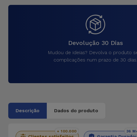
para
Outras
Telemóvel
Marcas
Gadgets
Ver
tudo
Devolução 30 Dias
Higiene
e Casa
Mudou de ideias? Devolva o produto 
complicações num prazo de 30 dias
Carteiras,
Bolsas e
Malas
Localizadores
e Acessórios
Descrição
Dados do produto
Mobilidade,
Auto e
+ 100.000
36 M
Clientes satisfeitos
Garantia Durado