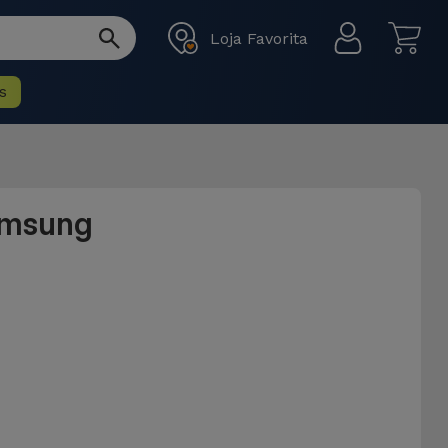
Loja Favorita
s
amsung