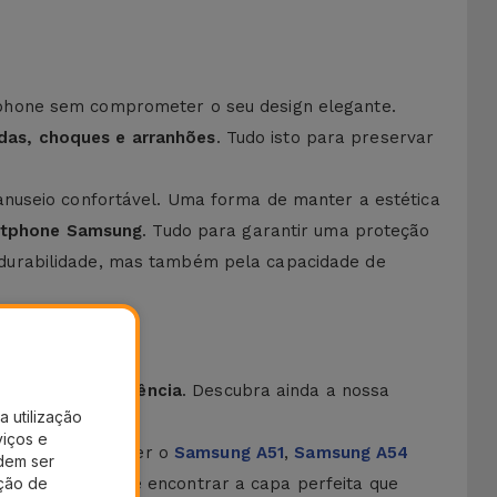
tphone sem comprometer o seu design elegante.
das, choques e arranhões
. Tudo isto para preservar
anuseio confortável. Uma forma de manter a estética
artphone Samsung
. Tudo para garantir uma proteção
 durabilidade, mas também pela capacidade de
 total transparência
. Descubra ainda a nossa
a utilização
viços e
A14
, sem esquecer o
Samsung A51
,
Samsung A54
dem ser
ação de
tenha, aqui pode encontrar a capa perfeita que