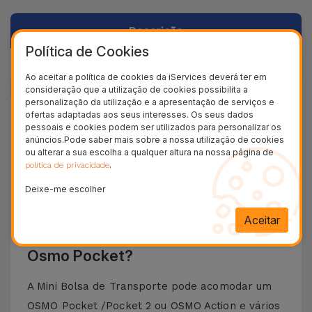
Descrição
Política de Cookies
Dados do produto
Ao aceitar a política de cookies da iServices deverá ter em
consideração que a utilização de cookies possibilita a
personalização da utilização e a apresentação de serviços e
+ 100.000
ofertas adaptadas aos seus interesses. Os seus dados
Clientes satisfeitos
pessoais e cookies podem ser utilizados para personalizar os
anúncios.Pode saber mais sobre a nossa utilização de cookies
36 Meses
ou alterar a sua escolha a qualquer altura na nossa página de
Garantia Duradoura
.
política de privacidade
24H
Deixe-me escolher
Entrega Grátis
Aceitar
Precisa de transportar o seu Drone
Osmo Pocket?
A Mini Bolsa de Transporte pode acomodar um
OSMO Pocket /Pocket 2 ou OSMO Action e vários