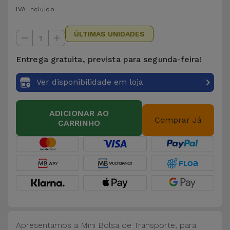
para
IVA incluído
Outras
Telemóvel
Marcas
ÚLTIMAS UNIDADES
1
Gadgets
Ver
Entrega gratuita, prevista para segunda-feira!
tudo
Higiene
Ver disponibilidade em loja
e Casa
Carteiras,
ADICIONAR AO
Comprar Já
CARRINHO
Bolsas e
Malas
Localizadores
e Acessórios
Mobilidade,
Auto e
Apresentamos a Mini Bolsa de Transporte, para