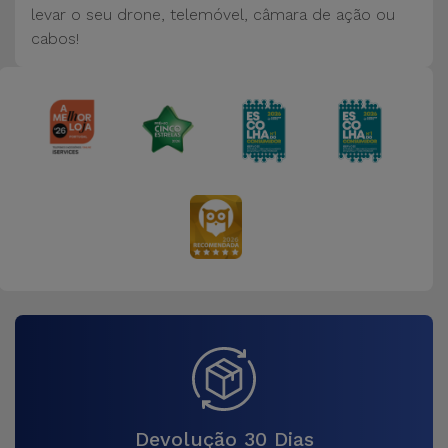
Bicicleta
levar o seu drone, telemóvel, câmara de ação ou
cabos!
Acessórios
de
Computador
Acessórios
iPad e
Tablet
Kids
Ver
tudo
Devolução 30 Dias