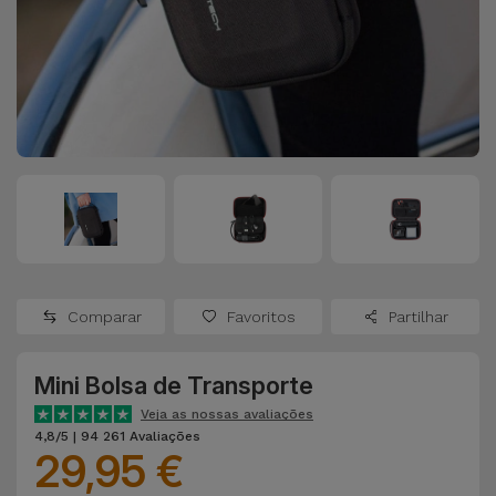
Apple Watch
Adaptadores
Samsung
Recondicionados
Capas e
Xiaomi
Samsung
Películas
Recondicionados
Huawei
Powerbanks
iMac
Recondicionados
Oppo
Carregadores
Consolas
OnePlus
Auriculares
Recondicionadas
Comparar
Favoritos
Partilhar
e Colunas
Google
Ver
Mini Bolsa de Transporte
Smartwatches
tudo
Dyson
e Braceletes
Veja as nossas avaliações
4,8/5 | 94 261 Avaliações
29,95 €
TCL
Correntes