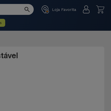
Loja Favorita
s
tável