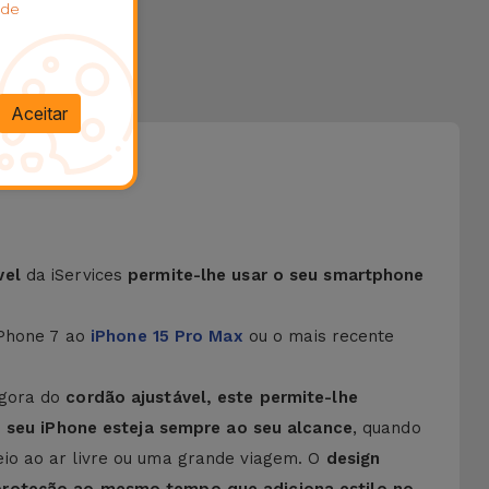
 de
Aceitar
vel
da iServices
permite-lhe usar o seu smartphone
iPhone 7 ao
iPhone 15 Pro Max
ou o mais recente
agora do
cordão ajustável, este permite-lhe
seu iPhone esteja sempre ao seu alcance
, quando
eio ao ar livre ou uma grande viagem. O
design