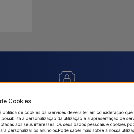
Pagamento SSL 100% Seguro
En
sem
a de Cookies
.
Utilize o nosso checkout seguro e adquira os
Receb
a política de cookies da iServices deverá ter em consideração que 
produtos que precisa
possibilita a personalização da utilização e a apresentação de ser
aptadas aos seus interesses. Os seus dados pessoais e cookies po
para personalizar os anúncios.Pode saber mais sobre a nossa utiliz