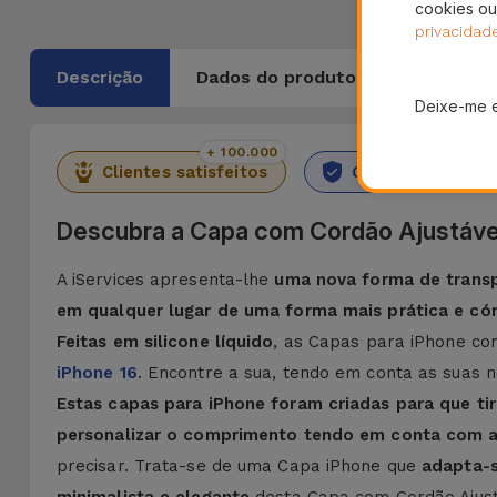
cookies ou
privacidad
Descrição
Dados do produto
Deixe-me 
+ 100.000
36 M
Clientes satisfeitos
Garantia Durado
Descubra a Capa com Cordão Ajustáve
A iServices apresenta-lhe
uma nova forma de transp
em qualquer lugar de uma forma mais prática e c
Feitas em silicone líquido
, as Capas para iPhone co
iPhone 16
. Encontre a sua, tendo em conta as suas n
Estas capas para iPhone foram criadas para que tir
personalizar o comprimento tendo em conta com a
precisar. Trata-se de uma Capa iPhone que
adapta-s