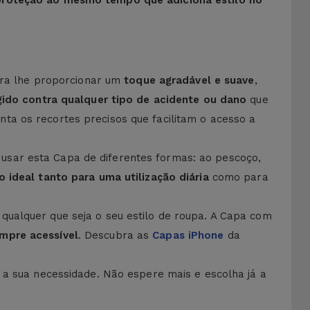
proteção ao mesmo tempo que adiciona estilo no
ara lhe proporcionar um
toque agradável e suave
,
ido contra qualquer tipo de acidente ou dano
que
ta os recortes precisos que facilitam o acesso a
 usar esta Capa de diferentes formas: ao pescoço,
o ideal tanto para uma utilização diária
como para
 qualquer que seja o seu estilo de roupa. A Capa com
mpre acessível
. Descubra as
Capas iPhone
da
a sua necessidade. Não espere mais e escolha já a