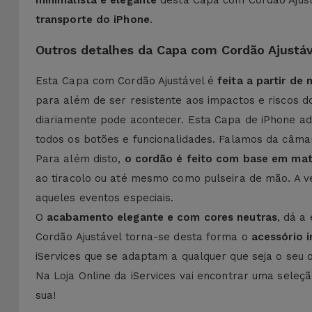
minimalista e elegante
desta Capa com Cordão Ajust
transporte do iPhone
.
Outros detalhes da Capa com Cordão Ajustáv
Esta Capa com Cordão Ajustável é
feita a partir de 
para além de ser resistente aos impactos e riscos d
diariamente pode acontecer. Esta Capa de iPhone ad
todos os botões e funcionalidades. Falamos da câma
Para além disto,
o cordão é feito com base em mat
ao tiracolo ou até mesmo como pulseira de mão. A v
aqueles eventos especiais.
O
acabamento elegante e com cores neutras
, dá a
Cordão Ajustável torna-se desta forma o
acessório 
iServices que se adaptam a qualquer que seja o seu ob
Na Loja Online da iServices vai encontrar uma seleç
sua!