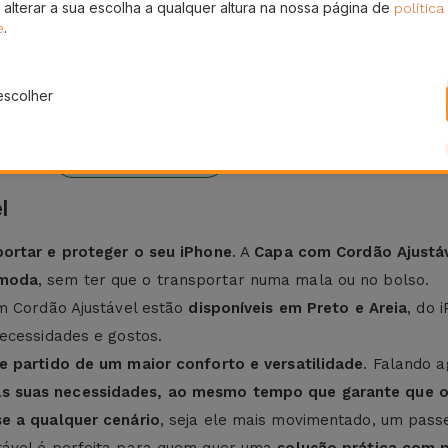
 alterar a sua escolha a qualquer altura na nossa página de
política
.
e
escolher
eses
24H
ura
Entrega Grátis
l
ortar e proteger o seu iPhone
. A
Capa com Cordão Ajustá
ómoda
, sem ter que o transportar numa mala ou no bolso.
m Cordão Ajustável estão
disponíveis em Preto e Areia
, do 
ecessidades e gostos.
e partido de um maior conforto e versatilidade
. Falando 
s suas necessidades, ao mesmo tempo que garante que o 
e a qualquer cenário
, seja ele mais movimentado, um pass