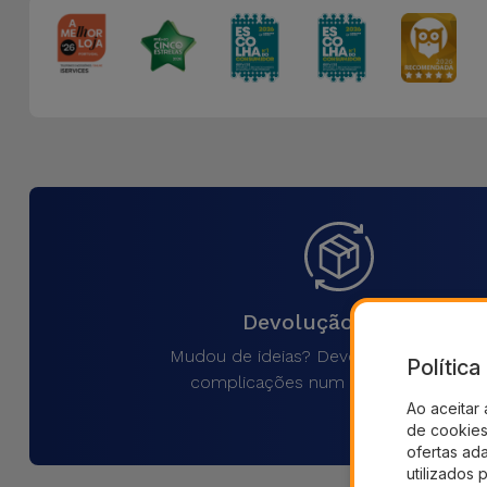
Devolução 30 Dias
Mudou de ideias? Devolva o produto 
Polític
complicações num prazo de 30 dias
Ao aceitar 
de cookies 
ofertas ad
utilizados 