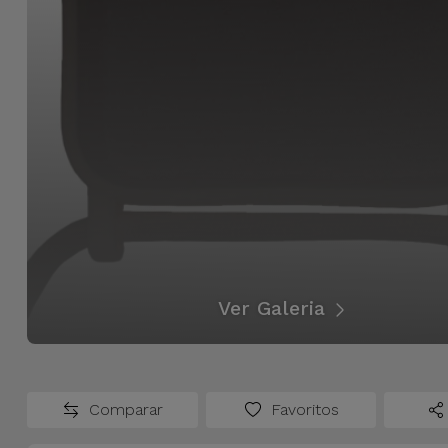
Bicicleta
Acessórios
de
Computador
Acessórios
iPad e
Tablet
Kids
Ver Galeria
Ver
tudo
Comparar
Favoritos