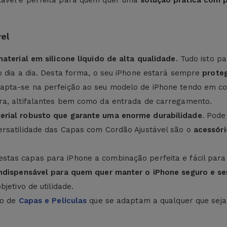
ável é perfeita para quem quer uma
solução prática com 
el
material em silicone líquido de alta qualidade
. Tudo isto p
o dia a dia. Desta forma, o seu iPhone estará sempre
proteg
apta-se na perfeição ao seu modelo de iPhone tendo em con
ra, altifalantes bem como da entrada de carregamento.
erial robusto que garante uma enorme durabilidade
. Pode
ersatilidade das Capas com Cordão Ajustável são o
acessóri
 estas capas para iPhone a combinação perfeita e fácil para
indispensável para quem quer manter o iPhone seguro e se
jetivo de utilidade.
ão de
Capas e Películas
que se adaptam a qualquer que seja 