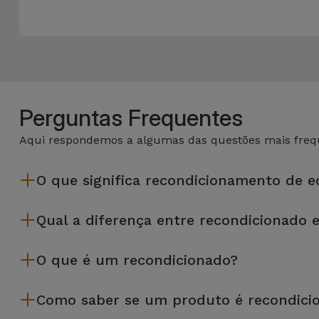
Perguntas Frequentes
Aqui respondemos a algumas das questões mais frequ
O que significa recondicionamento de 
Recondicionar envolve várias etapas como a inspeção, limp
Qual a diferença entre recondicionado 
da Services passam por vários e rigorosos testes de quali
Os recondicionados iServices são cuidadosamente testados e
O que é um recondicionado?
equipamento recondicionado da iServices oferece uma maior f
desempenho.
Um produto Recondicionado trata-se de um equipamento que f
Como saber se um produto é recondici
de leasing ou de renovação de equipamentos empresariais. O
apresentar ligeiras ou nenhumas marcas de uso e por isso 