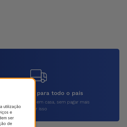
vios rápidos para todo o país
a o seu produto em casa, sem pagar mais
a utilização
por isso
viços e
dem ser
ação de