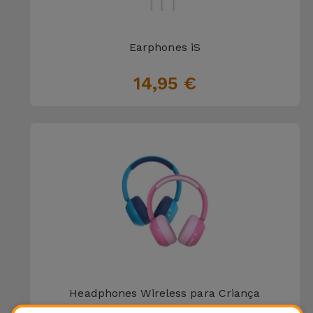
Earphones iS
14,95 €
Headphones Wireless para Criança