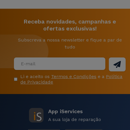
ouvidos são mais sensíveis a auriculares, os
auscultadores poderão ser uma escolha a
considerar.
Receba novidades, campanhas e
Como conectar Auriculares
ofertas exclusivas!
Bluetooth?
Subscreva a nossa newsletter e fique a par de
tudo
Os Auriculares Wireless da iServices conectam-se
facilmente a qualquer equipamento.
Ligue o Bluetooth do seu telemóvel, PC ou
•
tablet;
Li e aceito os
Termos e Condições
e a
Política
Ligue os seus auriculares;
•
de Privacidade
O telemóvel reconhecerá automaticamente os
•
auriculares nas definições do Bluetooth;
Caso contrário, inicie uma pesquisa Bluetooth
•
no seu dispositivo até que os auriculares
apareçam dos resultados.
App iServices
A sua loja de reparação
Como emparelhar Auscultadores