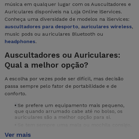
música em qualquer lugar com os Auscultadores e
Auriculares disponíveis na Loja Online iServices.
Conheça uma diversidade de modelos na iServices:
auscultadores para desporto
,
auriculares wireless
,
music pods ou auriculares Bluetooth ou
headphones
.
Auscultadores ou Auriculares:
Qual a melhor opção?
A escolha por vezes pode ser difícil, mas decisão
passa sempre pelo fator de portabilidade e de
conforto.
Se prefere um equipamento mais pequeno,
•
que quando arrumado cabe até no bolso, os
auriculares são a melhor opção para si.
Se tem sempre uma mala ou mochila consigo,
•
ou não se incomoda com o transporte do seu
Ver mais
equipamento de som ao pescoço, ou se os seus