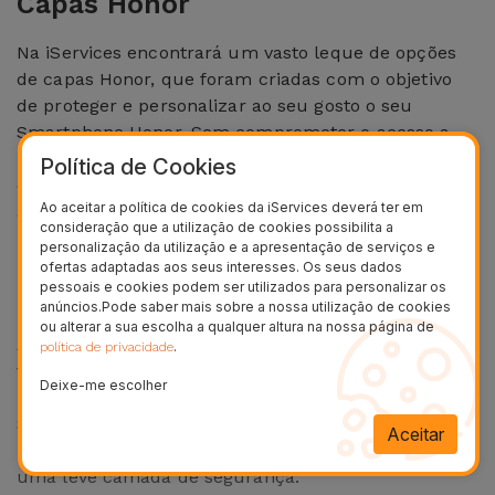
Capas Honor
Bicicleta
Na iServices encontrará um vasto leque de opções
Acessórios
de capas Honor, que foram criadas com o objetivo
de
de proteger e personalizar ao seu gosto o seu
Computador
Smartphone Honor. Sem comprometer o acesso a
botões e funcionalidades, o seu telemóvel honor
Política de Cookies
Acessórios
estará protegido contra quedas, choques, riscos e
iPad e
Ao aceitar a política de cookies da iServices deverá ter em
até ao desgaste do seu uso.
Tablet
consideração que a utilização de cookies possibilita a
personalização da utilização e a apresentação de serviços e
Qual é a melhor capa um
ofertas adaptadas aos seus interesses. Os seus dados
Kids
pessoais e cookies podem ser utilizados para personalizar os
Telemóvel Honor?
anúncios.Pode saber mais sobre a nossa utilização de cookies
ou alterar a sua escolha a qualquer altura na nossa página de
A capa para o seu honor dependerá sempre de
.
Ver
política de privacidade
vários factores como rotina, gostos pessoais ou
tudo
Deixe-me escolher
necessidades. Pode optar por uma capa para
Smartphone Honor mais resistente, contra choques
Aceitar
mais violentos, ou uma Capa Slim que assegura
uma leve camada de segurança.