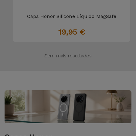
para
Outras
Telemóvel
Marcas
Capa Honor Silicone Líquido MagSafe
Gadgets
19,95 €
Ver
tudo
Higiene
e Casa
Sem mais resultados
Carteiras,
Bolsas e
Malas
Localizadores
e Acessórios
Mobilidade,
Auto e