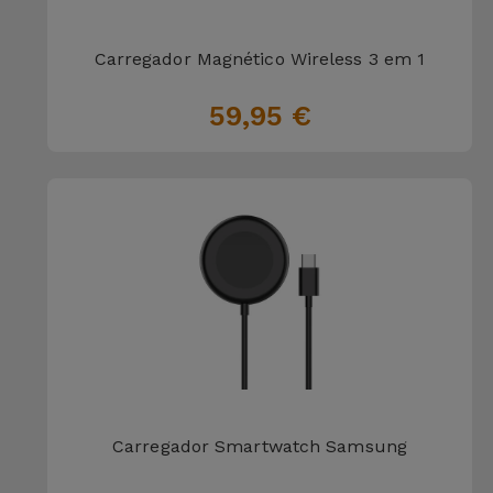
para
Outras
Telemóvel
Marcas
Carregador Magnético Wireless 3 em 1
Gadgets
59,95 €
Ver
tudo
Higiene
e Casa
Carteiras,
Bolsas e
Malas
Localizadores
e Acessórios
Mobilidade,
Carregador Smartwatch Samsung
Auto e