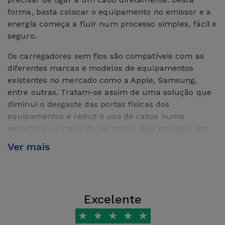
forma, basta colocar o equipamento no emissor e a
energia começa a fluir num processo simples, fácil e
seguro.
Os carregadores sem fios são compatíveis com as
diferentes marcas e modelos de equipamentos
existentes no mercado como a Apple, Samsung,
entre outras. Tratam-se assim de uma solução que
diminui o desgaste das portas físicas dos
equipamentos e reduz o uso de cabos numa
secretária ou mesa de escritório. Seja em casa, em
viagens ou no trabalho, carregadores wireless da
Ver mais
iServices são uma opção prática e versátil para o
que precisar.
O que é um carregador wireless?
Excelente
Um carregador sem fios trata-se de um
★
★
★
★
★
equipamento que assegura carregar um dispositivo