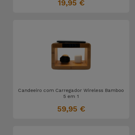
Bicicleta
19,95 €
Acessórios
de
Computador
Acessórios
iPad e
Tablet
Kids
Candeeiro com Carregador Wireless Bamboo
Ver
5 em 1
tudo
59,95 €