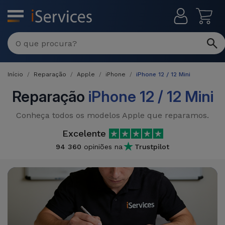
MENU
Reparações
Multimarca
Início
Reparação
Apple
iPhone
iPhone 12 / 12 Mini
Por
Recondicionados
Avaria
Reparação
iPhone 12 / 12 Mini
iPhones
Produtos
Conheça todos os modelos Apple que reparamos.
iPhone
Recondicionados
Excelente
DJI
Lojas
iPad
94 360
opiniões na
Trustpilot
MacBooks
Drones
Recondicionados
Macbook
Promoções
Novidades
/ iMac
iPads
Recondicionados
Retomas
Cabos
Watch