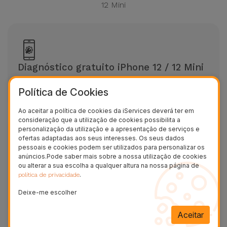
12 Mini
Diagnóstico gratuito iPhone 12 / 12 Mini
Avaliação grátis sem marcação
Política de Cookies
Ao aceitar a política de cookies da iServices deverá ter em
consideração que a utilização de cookies possibilita a
personalização da utilização e a apresentação de serviços e
ofertas adaptadas aos seus interesses. Os seus dados
pessoais e cookies podem ser utilizados para personalizar os
anúncios.Pode saber mais sobre a nossa utilização de cookies
Reparações em 20/30 minutos iPhone 12
ou alterar a sua escolha a qualquer altura na nossa página de
/ 12 Mini
.
política de privacidade
Deixe-me escolher
Reparação na hora
Aceitar