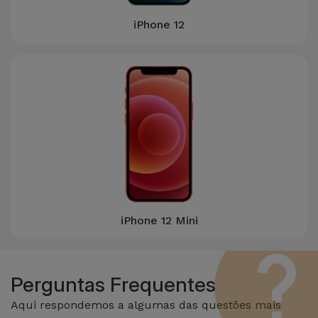
para
Outras
Telemóvel
iPhone 12
Marcas
Gadgets
Ver
tudo
Higiene
e Casa
Carteiras,
Bolsas e
Malas
iPhone 12 Mini
Localizadores
e Acessórios
Perguntas Frequentes
Mobilidade,
Auto e
Aqui respondemos a algumas das questões mais