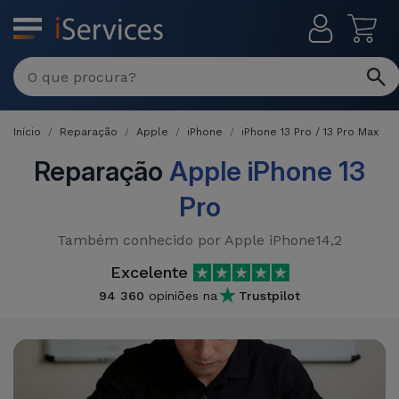
MENU
Reparações
Multimarca
Início
Reparação
Apple
iPhone
iPhone 13 Pro / 13 Pro Max
Por
Recondicionados
Avaria
Reparação
Apple iPhone 13
iPhones
Pro
Produtos
iPhone
Recondicionados
Também conhecido por Apple iPhone14,2
DJI
Lojas
iPad
MacBooks
Excelente
Drones
Recondicionados
94 360
opiniões na
Trustpilot
Macbook
Promoções
Novidades
/ iMac
iPads
Recondicionados
Retomas
Cabos
Watch