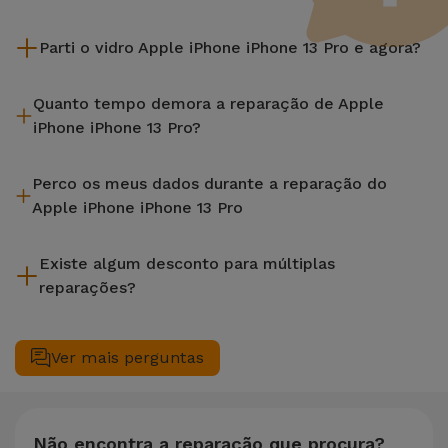
Parti o vidro Apple iPhone iPhone 13 Pro e agora?
A iServices repara na hora e com garantia de 2 anos. Procure
Quanto tempo demora a reparação de Apple
a loja mais próxima de si.
iPhone iPhone 13 Pro?
A maioria das reparações, como a substituição do ecrã, é
Perco os meus dados durante a reparação do
efetuada em aproximadamente 20 a 30 minutos.
Apple iPhone iPhone 13 Pro
Embora a iServices seja especialista em reparação na hora, é
Existe algum desconto para múltiplas
sempre recomendável fazer um backup. A página também
reparações?
menciona um serviço de Passagem de Dados (29,95 €) caso
precises de ajuda com a gestão de ficheiros.
Sim. Na iServices, valorizamos a manutenção completa do
seu equipamento. Caso o seu Apple iPhone iPhone 13 Pro
Ver mais perguntas
necessite de duas ou mais intervenções técnicas realizadas
em simultâneo, aplicamos um desconto de 25% sobre o
valor da reparação mais barata.
Não encontra a reparação que procura?