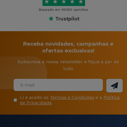
★
★
★
★
★
Baseado em 94360 opiniões
★
Trustpilot
Receba novidades, campanhas e
ofertas exclusivas!
Subscreva a nossa newsletter e fique a par de
tudo
Li e aceito os
Termos e Condições
e a
Política
de Privacidade