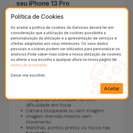
seu iPhone 13 Pro
Política de Cookies
A câmara traseira deixou de focar,
apresenta a imagem a preto ou as
Ao aceitar a política de cookies da iServices deverá ter em
fotografias ficam com manchas? Reparamos
consideração que a utilização de cookies possibilita a
personalização da utilização e a apresentação de serviços e
a câmara traseira do seu iPhone 13 Pro em
ofertas adaptadas aos seus interesses. Os seus dados
pessoais e cookies podem ser utilizados para personalizar os
15 minutos
garantia vitalícia
, com
.
anúncios.Pode saber mais sobre a nossa utilização de cookies
ou alterar a sua escolha a qualquer altura na nossa página de
Quando deve substituir a câmara
.
política de privacidade
traseira do seu iPhone 13 Pro?
Deixe-me escolher
Deve reparar a câmara traseira do seu
Aceitar
iPhone 13 Pro se este apresentar:
Fotografias desfocadas ou com
dificuldade em focar
Câmara bloqueada ou sem imagem
Imagem tremida mesmo sem
movimento
Manchas, pontos pretos ou riscos nas