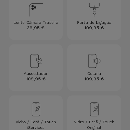
para
Outras
Telemóvel
Marcas
Lente Câmara Traseira
Porta de Ligação
Gadgets
39,95 €
109,95 €
Ver
tudo
Higiene
e Casa
Carteiras,
Bolsas e
Auscultador
Coluna
Malas
109,95 €
109,95 €
Localizadores
e Acessórios
Mobilidade,
Vidro / Ecrã / Touch
Vidro / Ecrã / Touch
Auto e
iServices
Original