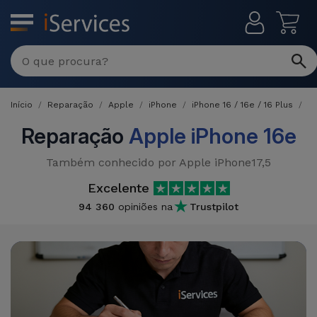
MENU
Reparações
Multimarca
Início
Reparação
Apple
iPhone
iPhone 16 / 16e / 16 Plus
iP
Por
Recondicionados
Avaria
Reparação
Apple iPhone 16e
iPhones
Produtos
Também conhecido por Apple iPhone17,5
iPhone
Recondicionados
Excelente
DJI
Lojas
iPad
94 360
opiniões na
Trustpilot
MacBooks
Drones
Recondicionados
Macbook
Promoções
Novidades
/ iMac
iPads
Recondicionados
Retomas
Cabos
Watch