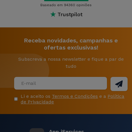
Baseado em 94360 opiniões
★
Trustpilot
Receba novidades, campanhas e
ofertas exclusivas!
Subscreva a nossa newsletter e fique a par de
tudo
Li e aceito os
Termos e Condições
e a
Política
de Privacidade
App iServices