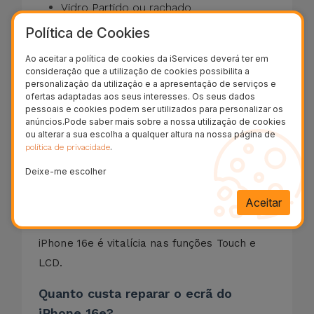
Vidro Partido ou rachado
Manchas escuras no ecrã (derrame de
Política de Cookies
LCD)
Ecrã preto com o telemóvel ligado
Ao aceitar a política de cookies da iServices deverá ter em
Touch que não responde
consideração que a utilização de cookies possibilita a
Cores distorcidas
personalização da utilização e a apresentação de serviços e
Linhas verticais ou horizontais no display
ofertas adaptadas aos seus interesses. Os seus dados
pessoais e cookies podem ser utilizados para personalizar os
O que inclui a reparação do ecrã?
anúncios.Pode saber mais sobre a nossa utilização de cookies
ou alterar a sua escolha a qualquer altura na nossa página de
Diagnóstico gratuito
.
política de privacidade
Substituição por
Ecrã OLED idêntico ao
original
Deixe-me escolher
Higienização
do equipamento
Garantia vitalícia
* sobre a peça
Aceitar
*A garantia da substituição do vidro do
iPhone 16e é vitalícia nas funções Touch e
LCD.
Quanto custa reparar o ecrã do
iPhone 16e?