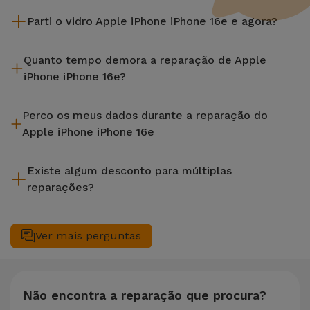
Parti o vidro Apple iPhone iPhone 16e e agora?
A iServices repara na hora e com garantia de 2 anos. Procure
Quanto tempo demora a reparação de Apple
a loja mais próxima de si.
iPhone iPhone 16e?
A maioria das reparações, como a substituição do ecrã, é
Perco os meus dados durante a reparação do
efetuada em aproximadamente 20 a 30 minutos.
Apple iPhone iPhone 16e
Embora a iServices seja especialista em reparação na hora, é
Existe algum desconto para múltiplas
sempre recomendável fazer um backup. A página também
reparações?
menciona um serviço de Passagem de Dados (29,95 €) caso
precises de ajuda com a gestão de ficheiros.
Sim. Na iServices, valorizamos a manutenção completa do
seu equipamento. Caso o seu Apple iPhone iPhone 16e
Ver mais perguntas
necessite de duas ou mais intervenções técnicas realizadas
em simultâneo, aplicamos um desconto de 25% sobre o
valor da reparação mais barata.
Não encontra a reparação que procura?