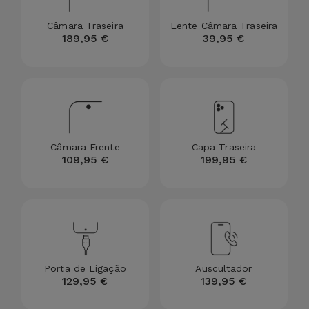
para
Outras
Telemóvel
Câmara Traseira
Lente Câmara Traseira
Marcas
189,95 €
39,95 €
Gadgets
Ver
tudo
Higiene
e Casa
Câmara Frente
Capa Traseira
Carteiras,
109,95 €
199,95 €
Bolsas e
Malas
Localizadores
e Acessórios
Porta de Ligação
Auscultador
Mobilidade,
129,95 €
139,95 €
Auto e