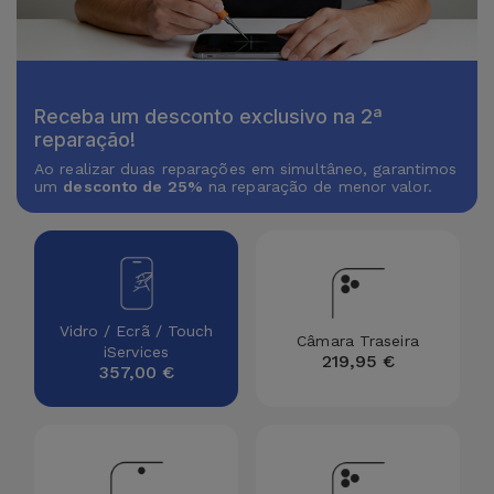
Apple Watch
Adaptadores
Samsung
Recondicionados
Capas e
Xiaomi
Samsung
Receba um desconto exclusivo na 2ª
Películas
Recondicionados
reparação!
Huawei
Ao realizar duas reparações em simultâneo, garantimos
Powerbanks
iMac
um
desconto de 25%
na reparação de menor valor.
Recondicionados
Oppo
Carregadores
Consolas
OnePlus
Auriculares
Recondicionadas
e Colunas
Vidro / Ecrã / Touch
Google
Câmara Traseira
iServices
Ver
219,95 €
357,00 €
Smartwatches
tudo
Dyson
e Braceletes
TCL
Correntes