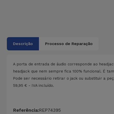
Bicicleta
Acessórios
de
Computador
Acessórios
Descrição
Processo de Reparação
iPad e
Tablet
A porta de entrada de áudio corresponde ao headjac
Kids
headjack que nem sempre fica 100% funcional. É tam
Pode ser necessário retirar o jack ou substituir a pe
Ver
59,95 € - IVA incluído.
tudo
Referência:
REP74395