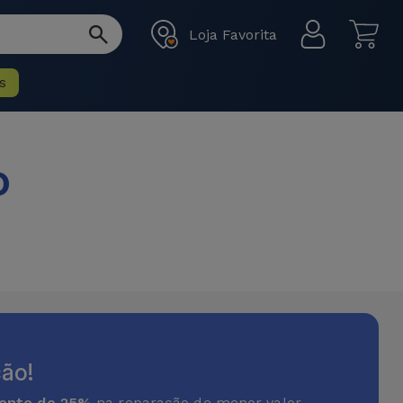
Loja Favorita
s
o
ão!
onto de 25%
na reparação de menor valor.