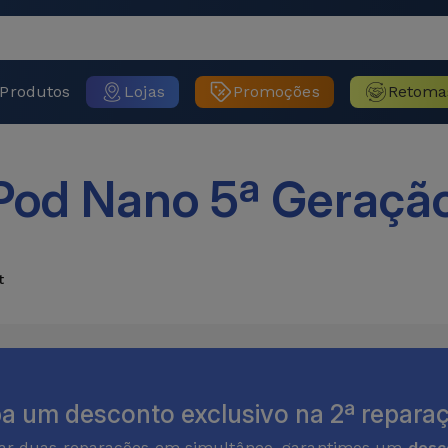
Produtos
Lojas
Promoções
Retoma
Pod Nano 5ª Geraçã
t
a um desconto exclusivo na 2ª reparaç
zar duas reparações em simultâneo, garantimos um
desc