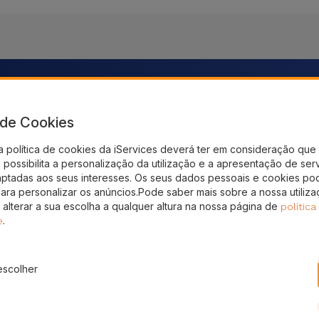
nto!
a de Cookies
gal
a política de cookies da iServices deverá ter em consideração que 
possibilita a personalização da utilização e a apresentação de ser
aptadas aos seus interesses. Os seus dados pessoais e cookies po
para personalizar os anúncios.Pode saber mais sobre a nossa utiliz
 alterar a sua escolha a qualquer altura na nossa página de
política
.
e
escolher