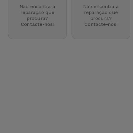
para
Não encontra a
Não encontra a
Outras
Telemóvel
reparação que
reparação que
Marcas
procura?
procura?
Contacte-nos!
Contacte-nos!
Gadgets
Ver
tudo
Higiene
e Casa
Carteiras,
Bolsas e
Malas
Localizadores
e Acessórios
Mobilidade,
Auto e