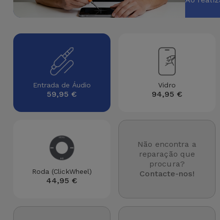
Apple Watch
Adaptadores
Samsung
Recondicionados
Capas e
Xiaomi
Samsung
Películas
Recondicionados
Huawei
Powerbanks
iMac
Entrada de Áudio
Vidro
59,95 €
94,95 €
Recondicionados
Oppo
Carregadores
Consolas
OnePlus
Auriculares
Recondicionadas
Não encontra a
e Colunas
Google
reparação que
Ver
procura?
Smartwatches
Roda (ClickWheel)
tudo
Contacte-nos!
Dyson
44,95 €
e Braceletes
TCL
Correntes