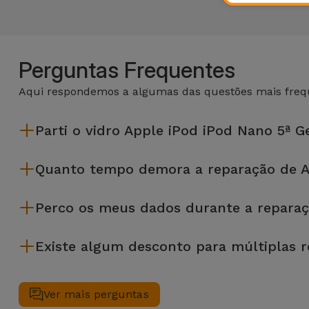
Perguntas Frequentes
Aqui respondemos a algumas das questões mais frequ
Parti o vidro Apple iPod iPod Nano 5ª G
A iServices repara na hora e com garantia de 2 anos. Procure a
Quanto tempo demora a reparação de A
A maioria das reparações, como a substituição do ecrã, é e
Perco os meus dados durante a reparaç
Embora a iServices seja especialista em reparação na hora
Existe algum desconto para múltiplas 
precises de ajuda com a gestão de ficheiros.
Sim. Na iServices, valorizamos a manutenção completa do se
simultâneo, aplicamos um desconto de 25% sobre o valor da 
Ver mais perguntas