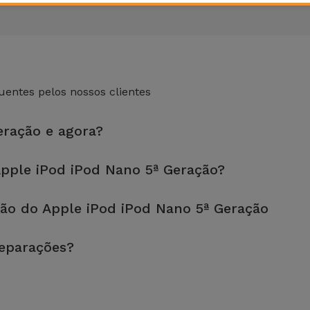
entes pelos nossos clientes
eração e agora?
 loja mais próxima de si.
pple iPod iPod Nano 5ª Geração?
fetuada em aproximadamente 20 a 30 minutos.
ão do Apple iPod iPod Nano 5ª Geração
, é sempre recomendável fazer um backup. A página também menci
reparações?
u equipamento. Caso o seu Apple iPod iPod Nano 5ª Geração neces
reparação mais barata.