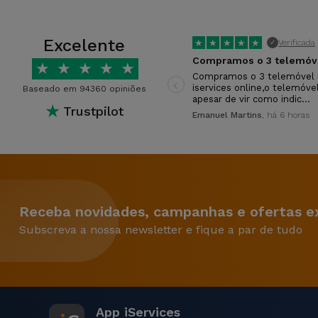
Excelente
★
★
★
★
★
Verificada
✓
★
★
★
★
★
‹
Compramos o 3 telemóvel 
iservices online,o telemóve
Baseado em 94360 opiniões
apesar de vir como indic…
★
Trustpilot
Emanuel Martins
, há 6 horas
Receba novidades, campanhas e ofertas ex
Subscreva a nossa newsletter e fique a par de tudo
App iServices