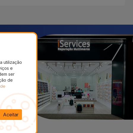
a utilização
viços e
dem ser
ação de
 de
Aceitar