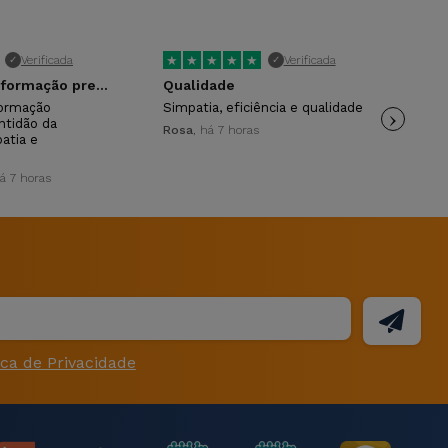
★
★
★
★
★
★
Verificada
Verificada
✓
✓
A atenção e informação prestada.
Qualidade
formação
Simpatia, eficiência e qualidade
›
Pro
ntidão da
fun
Rosa
, há 7 horas
atia e
Ros
há 7 horas
ica de Privacidade