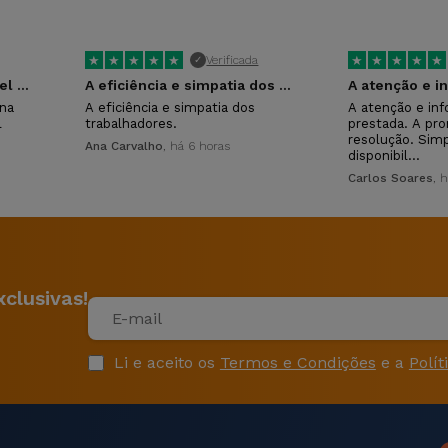
★
★
★
★
★
★
★
★
★
★
Verificada
✓
Compramos o 3 telemóvel na iservices…
A eficiência e simpatia dos trabalhadores.
na
A eficiência e simpatia dos
A atenção e in
l
trabalhadores.
prestada. A pro
resolução. Simp
Ana Carvalho
, há 6 horas
disponibil…
Carlos Soares
, 
clusivas!
Li e aceito os
Termos e Condições
e a
Polít