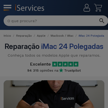
MENU
Reparações
Multimarca
Início
Reparação
Apple
Macbook / iMac
iMac 24 Polegadas
Por
Recondicionados
Avaria
Reparação
iMac 24 Polegadas
iPhones
Produtos
Conheça todos os modelos Apple que reparamos.
iPhone
Recondicionados
Excelente
DJI
Lojas
iPad
94 315
opiniões na
Trustpilot
MacBooks
Drones
Recondicionados
Macbook
Promoções
Novidades
/ iMac
iPads
Recondicionados
Retomas
Cabos
Watch