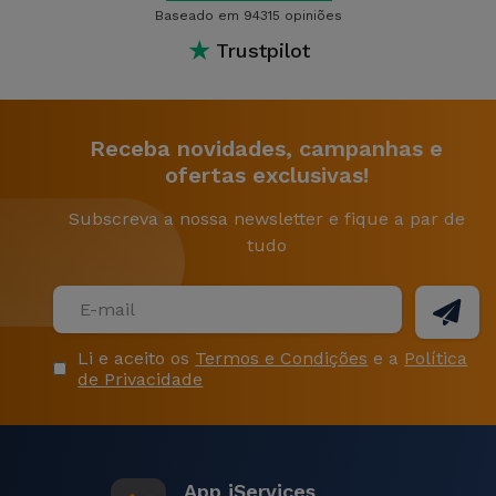
Baseado em 94315 opiniões
★
Trustpilot
Receba novidades, campanhas e
ofertas exclusivas!
Subscreva a nossa newsletter e fique a par de
tudo
Li e aceito os
Termos e Condições
e a
Política
de Privacidade
App iServices