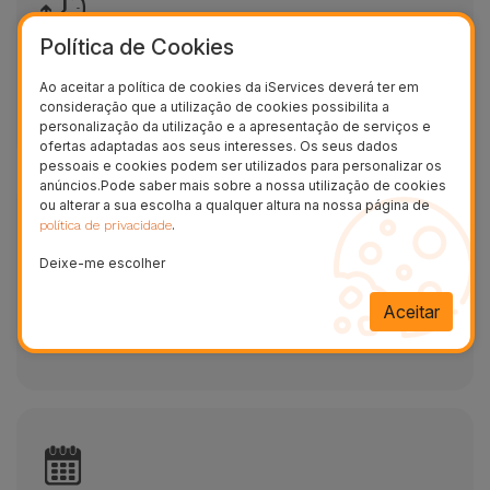
Política de Cookies
Reparações em 20/30 minutos iMac 24
Polegadas
Ao aceitar a política de cookies da iServices deverá ter em
consideração que a utilização de cookies possibilita a
Reparação na hora
personalização da utilização e a apresentação de serviços e
ofertas adaptadas aos seus interesses. Os seus dados
pessoais e cookies podem ser utilizados para personalizar os
anúncios.Pode saber mais sobre a nossa utilização de cookies
ou alterar a sua escolha a qualquer altura na nossa página de
.
política de privacidade
Deixe-me escolher
Garantia de 2 anos
Aceitar
A reparação do seu equipamento na iServices tem
2 anos de Garantia