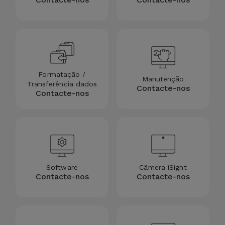
Bicicleta
Acessórios
de
Computador
Formatação /
Acessórios
Manutenção
Transferência dados
Contacte-nos
iPad e
Contacte-nos
Tablet
Kids
Ver
Software
Câmera iSight
tudo
Contacte-nos
Contacte-nos