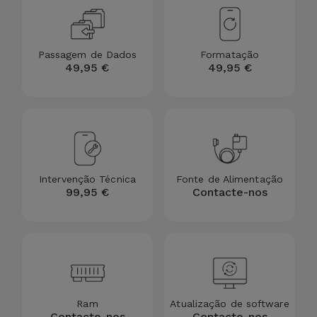
para
Outras
Telemóvel
Marcas
Passagem de Dados
Formatação
Gadgets
49,95 €
49,95 €
Ver
tudo
Higiene
e Casa
Carteiras,
Bolsas e
Intervenção Técnica
Fonte de Alimentação
Malas
99,95 €
Contacte-nos
Localizadores
e Acessórios
Mobilidade,
Auto e
Ram
Atualização de software
Contacte-nos
Contacte-nos