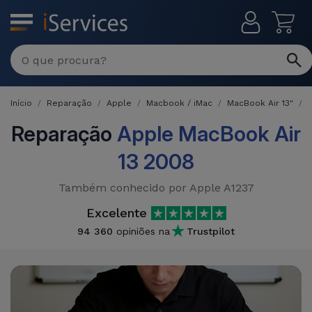
MENU
Reparações
Multimarca
Início
Reparação
Apple
Macbook / iMac
MacBook Air 13"
Por
Recondicionados
Avaria
Reparação
Apple MacBook Air
iPhones
13 2008
Produtos
iPhone
Recondicionados
Também conhecido por Apple A1237
DJI
Lojas
iPad
MacBooks
Excelente
Drones
Recondicionados
94 360
opiniões na
Trustpilot
Macbook
Promoções
Novidades
/ iMac
iPads
Recondicionados
Retomas
Cabos
Watch