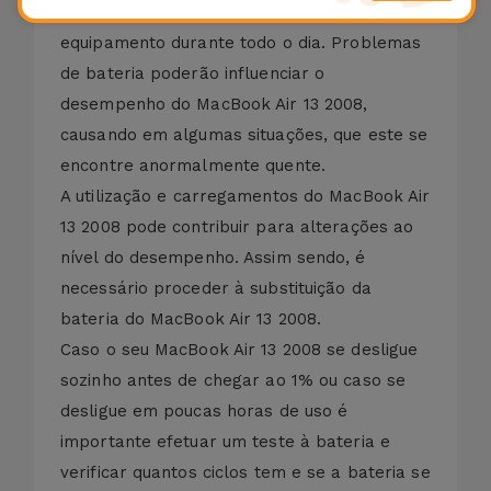
fundamental para que consiga usufruir do
equipamento durante todo o dia. Problemas
de bateria poderão influenciar o
desempenho do MacBook Air 13 2008,
causando em algumas situações, que este se
encontre anormalmente quente.
A utilização e carregamentos do MacBook Air
13 2008 pode contribuir para alterações ao
nível do desempenho. Assim sendo, é
necessário proceder à substituição da
bateria do MacBook Air 13 2008.
Caso o seu MacBook Air 13 2008 se desligue
sozinho antes de chegar ao 1% ou caso se
desligue em poucas horas de uso é
importante efetuar um teste à bateria e
verificar quantos ciclos tem e se a bateria se