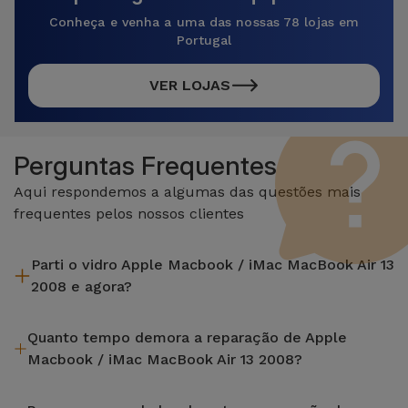
Conheça e venha a uma das nossas 78 lojas em
Portugal
VER LOJAS
Perguntas Frequentes
Aqui respondemos a algumas das questões mais
frequentes pelos nossos clientes
Parti o vidro Apple Macbook / iMac MacBook Air 13
2008 e agora?
A iServices repara na hora e com garantia de 2 anos. Procure
Quanto tempo demora a reparação de Apple
a loja mais próxima de si.
Macbook / iMac MacBook Air 13 2008?
A maioria das reparações, como a substituição do ecrã, é