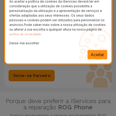
Ao aceitar a política de cookies da iServices deverá ter em
consideração que a utilização de cookies possibilita a
Entre em contacto connosco.
personalização da utilização e a apresentação de serviços e
ofertas adaptadas aos seus interesses. Os seus dados
pessoais e cookies podem ser utilizados para personalizar os
Contacte-nos
anúncios.Pode saber mais sobre a nossa utilização de cookies
ou alterar a sua escolha a qualquer altura na nossa página de
.
política de privacidade
Deixe-me escolher
Serviço de Reparação para Empresas.
Aceitar
Descubra as soluções de reparação de smartphones e
computadores para empresas.
Torne-se Parceiro
Porque deve preferir a iServices para
a reparação
ROG Phone
Somos especialistas a reparar equipamentos ROG