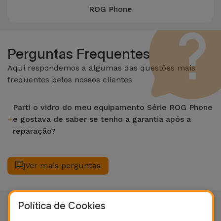
ROG Phone
Perguntas Frequentes
Aqui respondemos a algumas das questões mais
frequentes pelos nossos clientes
Parti o vidro do meu equipamento Série ROG Phone
e gostava de saber se tenho a garantia após a
reparação?
Após fazer uma reparação do vidro do seu equipamento
Série ROG Phone numa loja iServices fica com garantia
Ver mais perguntas
vitalícia nas funções de LCD e Touch.
Política de Cookies
Não encontra a reparação que procura?