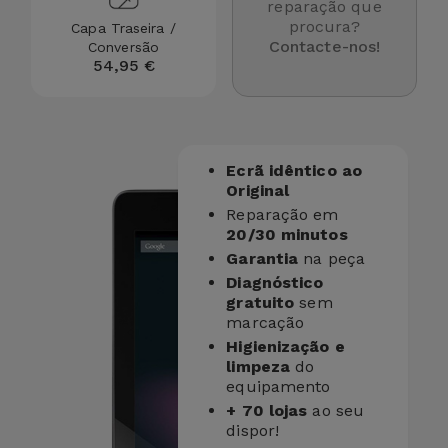
para
reparação que
Outras
procura?
Capa Traseira /
Telemóvel
Contacte-nos!
Conversão
Marcas
54,95 €
Gadgets
Ver
tudo
Higiene
e Casa
Ecrã idêntico ao
Original
Reparação em
Carteiras,
20/30 minutos
Bolsas e
Garantia
na peça
Malas
Diagnóstico
gratuito
sem
Localizadores
marcação
e Acessórios
Higienização e
limpeza
do
equipamento
Mobilidade,
+ 70 lojas
ao seu
Auto e
dispor!