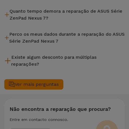
A iServices repara na hora e com garantia de 2 anos. Procure
Quanto tempo demora a reparação de ASUS Série
a loja mais próxima de si.
ZenPad Nexus 7?
A maioria das reparações, como a substituição do ecrã, é
Perco os meus dados durante a reparação do ASUS
efetuada em aproximadamente 20 a 30 minutos.
Série ZenPad Nexus 7
Embora a iServices seja especialista em reparação na hora, é
Existe algum desconto para múltiplas
sempre recomendável fazer um backup. A página também
reparações?
menciona um serviço de Passagem de Dados (29,95 €) caso
precises de ajuda com a gestão de ficheiros.
Sim. Na iServices, valorizamos a manutenção completa do
seu equipamento. Caso o seu ASUS Série ZenPad Nexus 7
Ver mais perguntas
necessite de duas ou mais intervenções técnicas realizadas
em simultâneo, aplicamos um desconto de 25% sobre o
valor da reparação mais barata.
Não encontra a reparação que procura?
Entre em contacto connosco.