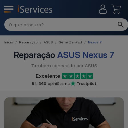
MENU
Reparações
Multimarca
Início
Reparação
ASUS
Série ZenPad
Nexus 7
Por
Recondicionados
Avaria
Reparação
ASUS Nexus 7
iPhones
Produtos
Também conhecido por ASUS
iPhone
Recondicionados
Excelente
DJI
Lojas
iPad
94 360
opiniões na
Trustpilot
MacBooks
Drones
Recondicionados
Macbook
Promoções
Novidades
/ iMac
iPads
Recondicionados
Retomas
Cabos
Watch