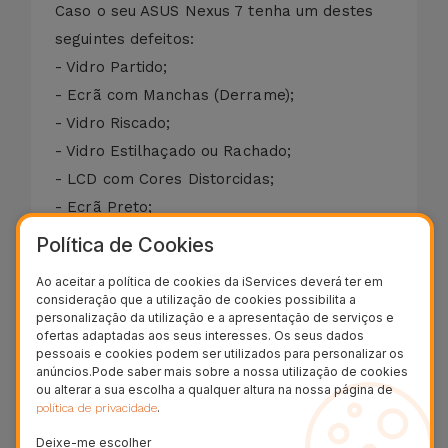
Caso o seu ASUS Nexus 7 tenha um destes
seguintes defeitos:
- Vidro Partido;
- Ecrã com Manchas (Derrame);
- Vidro Riscado;
- Vidro Estilhaçado ou Rachado;
- LCD com Cores Distorcidas;
- Ecrã Preto;
- Display Danificado;
Política de Cookies
- Touch Descalibrado ou sem Resposta.
Ao aceitar a política de cookies da iServices deverá ter em
Efetuamos a reparação do ecrã do ASUS
consideração que a utilização de cookies possibilita a
personalização da utilização e a apresentação de serviços e
Nexus 7 em apenas 20 minutos. A garantia
ofertas adaptadas aos seus interesses. Os seus dados
da substituição do vidro do ASUS Nexus 7 é
pessoais e cookies podem ser utilizados para personalizar os
anúncios.Pode saber mais sobre a nossa utilização de cookies
de dois anos nas funções Touch e LCD.
ou alterar a sua escolha a qualquer altura na nossa página de
69,95 € - IVA incluído.
.
política de privacidade
Deixe-me escolher