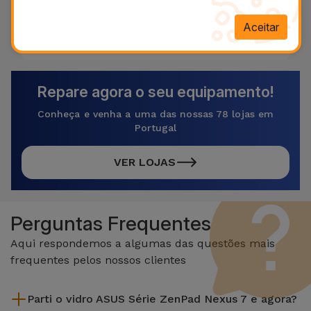
Aceitar
Referência:
REP77662
Repare agora o seu equipamento!
Conheça e venha a uma das nossas 78 lojas em
Portugal
VER LOJAS
Perguntas Frequentes
Aqui respondemos a algumas das questões mais
frequentes pelos nossos clientes
Parti o vidro ASUS Série ZenPad Nexus 7 e agora?