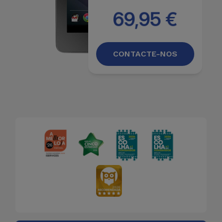
Bicicleta
69,95 €
Acessórios
de
Computador
CONTACTE-NOS
Acessórios
iPad e
Tablet
Kids
Ver
tudo