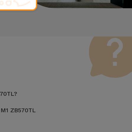
570TL?
s M1 ZB570TL
ona um serviço de Passagem de Dados (29,95 €) caso