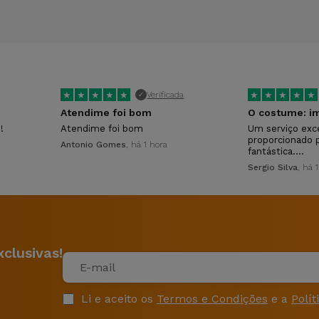
★
★
★
★
★
★
★
★
★
★
Verificada
✓
Atendime foi bom
O costume: im
!
Atendime foi bom
Um serviço exc
proporcionado 
Antonio Gomes
, há 1 hora
fantástica.…
Sergio Silva
, há 
clusivas!
Li e aceito os
Termos e Condições
e a
Polít