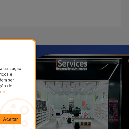
a utilização
viços e
dem ser
ação de
 de
Aceitar