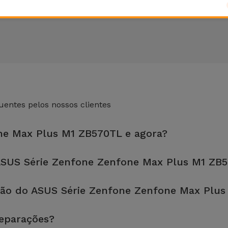
entes pelos nossos clientes
one Max Plus M1 ZB570TL e agora?
 loja mais próxima de si.
SUS Série Zenfone Zenfone Max Plus M1 ZB
fetuada em aproximadamente 20 a 30 minutos.
ção do ASUS Série Zenfone Zenfone Max Plu
, é sempre recomendável fazer um backup. A página também menci
reparações?