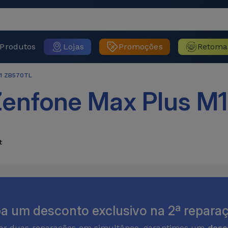
Produtos
Lojas
Promoções
Retoma
M1 ZB570TL
enfone Max Plus M
t
a um desconto exclusivo na 2ª reparaç
zar duas reparações em simultâneo, garantimos um
desc