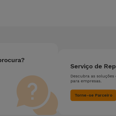
eu equipamento. Caso o seu ASUS Série Zenfone Zenfone Max Plus
e 25% sobre o valor da reparação mais barata.
procura?
Serviço de Re
Descubra as soluções
para empresas.
Torne-se Parceiro