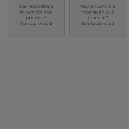
para
Não encontra a
Não encontra a
Outras
Telemóvel
reparação que
reparação que
Marcas
procura?
procura?
Contacte-nos!
Contacte-nos!
Gadgets
Ver
tudo
Higiene
e Casa
Carteiras,
Bolsas e
Malas
Localizadores
e Acessórios
Mobilidade,
Auto e