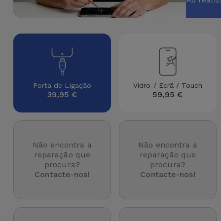
Apple Watch
Adaptadores
Samsung
Recondicionados
Capas e
Xiaomi
Samsung
Películas
Recondicionados
Huawei
Powerbanks
iMac
Porta de Ligação
Vidro / Ecrã / Touch
39,95 €
59,95 €
Recondicionados
Oppo
Carregadores
Consolas
OnePlus
Auriculares
Recondicionadas
Não encontra a
Não encontra a
e Colunas
Google
reparação que
reparação que
Ver
procura?
procura?
Smartwatches
tudo
Contacte-nos!
Contacte-nos!
Dyson
e Braceletes
TCL
Correntes