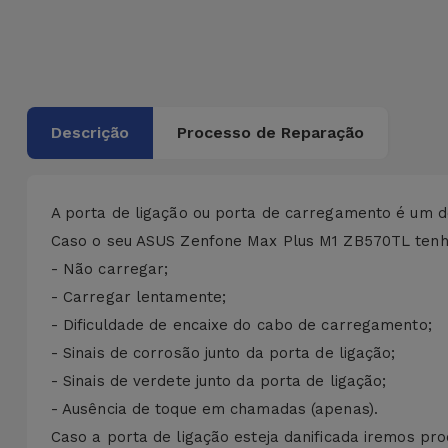
Bicicleta
Acessórios
de
Computador
Descrição
Processo de Reparação
Acessórios
iPad e
Tablet
A porta de ligação ou porta de carregamento é um d
Caso o seu ASUS Zenfone Max Plus M1 ZB570TL tenha
Kids
- Não carregar;
- Carregar lentamente;
Ver
- Dificuldade de encaixe do cabo de carregamento;
tudo
- Sinais de corrosão junto da porta de ligação;
- Sinais de verdete junto da porta de ligação;
- Ausência de toque em chamadas (apenas).
Caso a porta de ligação esteja danificada iremos pro