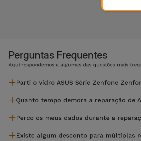
Perguntas Frequentes
Aqui respondemos a algumas das questões mais frequ
Parti o vidro ASUS Série Zenfone Zenf
A iServices repara na hora e com garantia de 2 anos. Procure a
Quanto tempo demora a reparação de A
A maioria das reparações, como a substituição do ecrã, é e
Perco os meus dados durante a repara
Embora a iServices seja especialista em reparação na hora
Existe algum desconto para múltiplas 
precises de ajuda com a gestão de ficheiros.