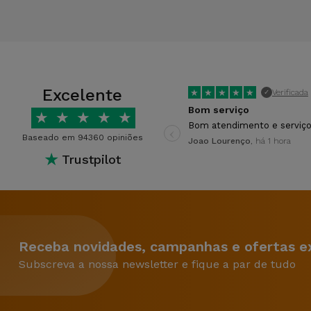
Excelente
★
★
★
★
★
Verificada
✓
Bom serviço
★
★
★
★
★
‹
Bom atendimento e serviço
Baseado em 94360 opiniões
Joao Lourenço
, há 1 hora
★
Trustpilot
Receba novidades, campanhas e ofertas ex
Subscreva a nossa newsletter e fique a par de tudo