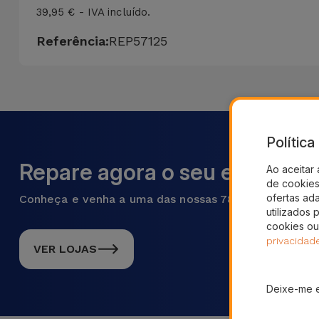
39,95 € - IVA incluído.
Referência:
REP57125
Polític
Repare agora o seu equipame
Ao aceitar 
de cookies 
ofertas ad
Conheça e venha a uma das nossas 78 lojas em Portu
utilizados 
cookies ou
privacidad
VER LOJAS
Deixe-me 