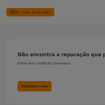
Sim. Na iServices, valorizamos a manutenção completa do s
técnicas realizadas em simultâneo, aplicamos um desconto d
Ver mais perguntas
Não encontra a reparação que 
Entre em contacto connosco.
Contacte-nos