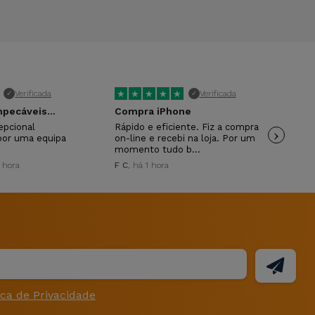
★
★
★
★
★
★
Verificada
Verificada
✓
✓
pecáveis...
Compra iPhone
Mu
epcional
Rápido e eficiente. Fiz a compra
›
Mui
por uma equipa
on-line e recebi na loja. Por um
ANT
momento tudo b…
1 hora
F C
, há 1 hora
ica de Privacidade