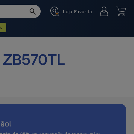
Loja Favorita
s
1 ZB570TL
ão!
onto de 25%
na reparação de menor valor.