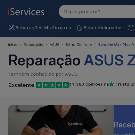
MENU
Ver
tudo
Reparações
Reparações Multimarca
Recondicionados
Multimarca
Início
Reparação
ASUS
Série Zenfone
Zenfone Max Plus 
Por
Recondicionados
Reparação
ASUS Z
Avaria
iPhones
Produtos
iPhone
Também conhecido por ASUS
Recondicionados
Excelente
94 360
opiniões na
Trustpilo
DJI
Lojas
iPad
MacBooks
Drones
Recondicionados
Macbook
Promoções
Novidades
/ iMac
iPads
Recondicionados
Receb
Retomas
Cabos
Watch
Ao reali