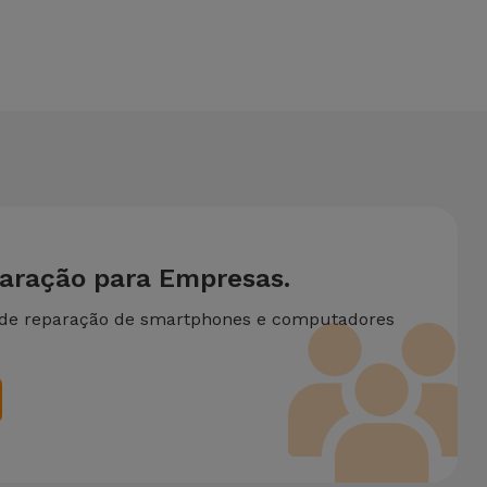
 M1 ZB570TL necessite de duas ou mais intervenções
paração para Empresas.
 de reparação de smartphones e computadores