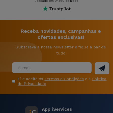
Baseado em 94360 opiniões
★
Trustpilot
Receba novidades, campanhas e
ofertas exclusivas!
Subscreva a nossa newsletter e fique a par de
tudo
Li e aceito os
Termos e Condições
e a
Política
de Privacidade
App iServices