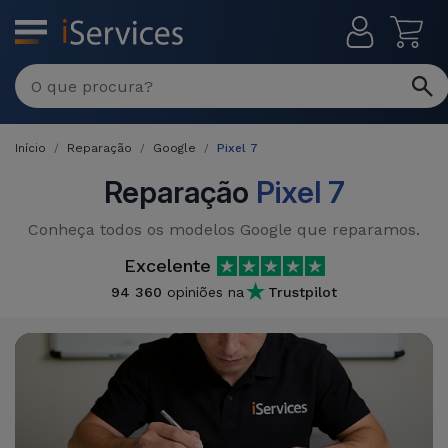
MENU
Reparações
Multimarca
Início
Reparação
Google
Pixel 7
Por
Recondicionados
Avaria
Reparação
Pixel 7
iPhones
Produtos
Conheça todos os modelos Google que reparamos.
iPhone
Recondicionados
Excelente
DJI
Lojas
iPad
94 360
opiniões na
Trustpilot
MacBooks
Drones
Recondicionados
Macbook
Promoções
Novidades
/ iMac
iPads
Recondicionados
Retomas
Cabos
Watch