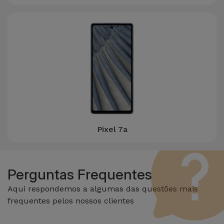
Bicicleta
Acessórios
de
Computador
Acessórios
iPad e
Tablet
Pixel 7a
Kids
Ver
tudo
Perguntas Frequentes
Aqui respondemos a algumas das questões mais
frequentes pelos nossos clientes