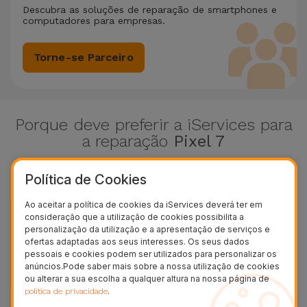
Descubra as soluções de reparação de smartphones e
computadores para empresas.
Torne-se Parceiro
Porque deve preferir a iServices para
a reparação
Pixel 7
Somos especialistas a reparar equipamentos Pixel 7
Política de Cookies
Ao aceitar a política de cookies da iServices deverá ter em
consideração que a utilização de cookies possibilita a
personalização da utilização e a apresentação de serviços e
ofertas adaptadas aos seus interesses. Os seus dados
Diagnóstico gratuito Pixel 7
pessoais e cookies podem ser utilizados para personalizar os
anúncios.Pode saber mais sobre a nossa utilização de cookies
Avaliação grátis sem marcação
ou alterar a sua escolha a qualquer altura na nossa página de
.
política de privacidade