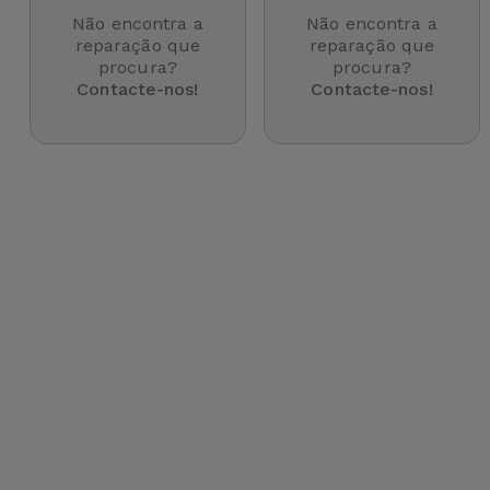
para
Não encontra a
Não encontra a
Outras
Telemóvel
reparação que
reparação que
Marcas
procura?
procura?
Contacte-nos!
Contacte-nos!
Gadgets
Ver
tudo
Higiene
e Casa
Carteiras,
Bolsas e
Malas
Localizadores
e Acessórios
Mobilidade,
Auto e