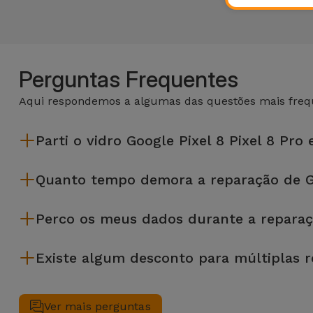
Perguntas Frequentes
Aqui respondemos a algumas das questões mais frequ
Parti o vidro Google Pixel 8 Pixel 8 Pro 
A iServices repara na hora e com garantia de 2 anos. Procure a
Quanto tempo demora a reparação de Go
A maioria das reparações, como a substituição do ecrã, é e
Perco os meus dados durante a reparaçã
Embora a iServices seja especialista em reparação na hora
Existe algum desconto para múltiplas 
precises de ajuda com a gestão de ficheiros.
Sim. Na iServices, valorizamos a manutenção completa do seu
simultâneo, aplicamos um desconto de 25% sobre o valor da 
Ver mais perguntas