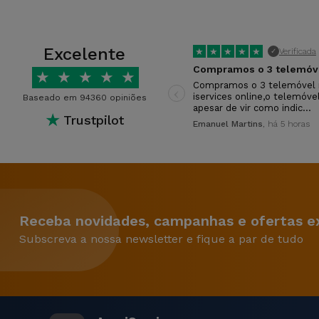
Excelente
★
★
★
★
★
Verificada
✓
★
★
★
★
★
‹
Compramos o 3 telemóvel 
iservices online,o telemóve
Baseado em 94360 opiniões
apesar de vir como indic…
★
Trustpilot
Emanuel Martins
, há 5 horas
Receba novidades, campanhas e ofertas ex
Subscreva a nossa newsletter e fique a par de tudo