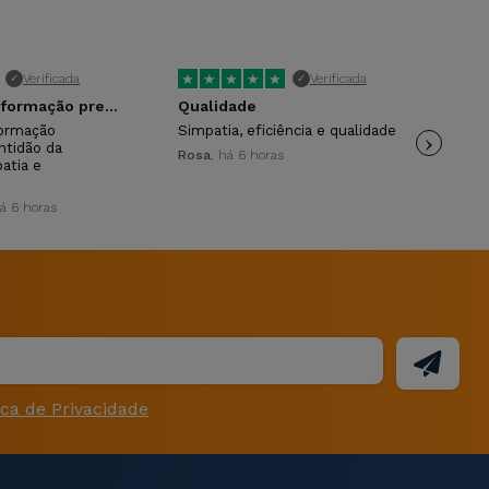
★
★
★
★
★
★
Verificada
Verificada
✓
✓
A atenção e informação prestada.
Qualidade
formação
Simpatia, eficiência e qualidade
›
Pro
ntidão da
fun
Rosa
, há 6 horas
atia e
Ros
há 6 horas
ica de Privacidade