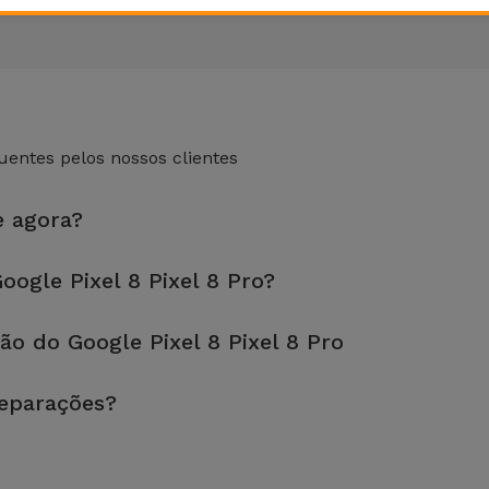
entes pelos nossos clientes
e agora?
 loja mais próxima de si.
ogle Pixel 8 Pixel 8 Pro?
fetuada em aproximadamente 20 a 30 minutos.
o do Google Pixel 8 Pixel 8 Pro
, é sempre recomendável fazer um backup. A página também menci
reparações?
 equipamento. Caso o seu Google Pixel 8 Pixel 8 Pro necessite d
reparação mais barata.