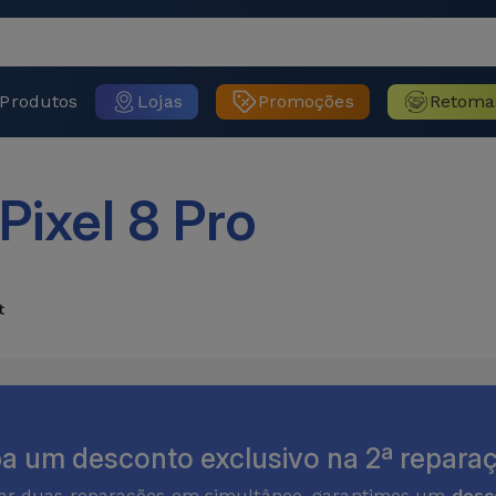
Produtos
Lojas
Promoções
Retoma
Pixel 8 Pro
t
a um desconto exclusivo na 2ª reparaç
zar duas reparações em simultâneo, garantimos um
desc