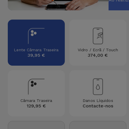
Apple Watch
Adaptadores
Samsung
Recondicionados
Capas e
Xiaomi
Samsung
Películas
Recondicionados
Huawei
Powerbanks
iMac
Lente Câmara Traseira
Vidro / Ecrã / Touch
39,95 €
374,00 €
Recondicionados
Oppo
Carregadores
Consolas
OnePlus
Auriculares
Recondicionadas
e Colunas
Google
Ver
Smartwatches
Câmara Traseira
Danos Líquidos
tudo
Dyson
129,95 €
Contacte-nos
e Braceletes
TCL
Correntes