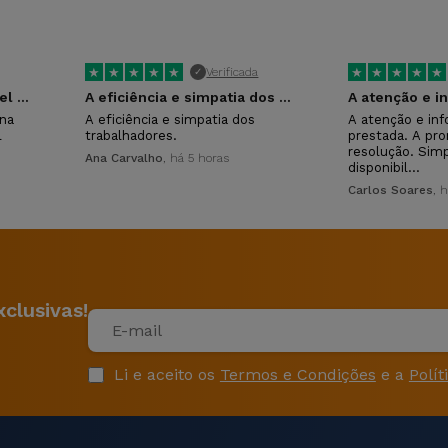
★
★
★
★
★
★
★
★
★
★
Verificada
✓
Compramos o 3 telemóvel na iservices…
A eficiência e simpatia dos trabalhadores.
na
A eficiência e simpatia dos
A atenção e in
l
trabalhadores.
prestada. A pro
resolução. Simp
Ana Carvalho
, há 5 horas
disponibil…
Carlos Soares
, 
clusivas!
Li e aceito os
Termos e Condições
e a
Polít