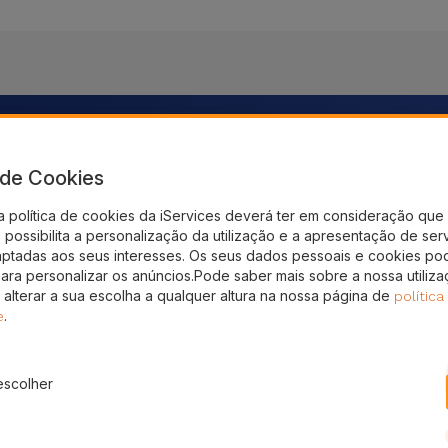
nto!
a de Cookies
a política de cookies da iServices deverá ter em consideração que 
gal
possibilita a personalização da utilização e a apresentação de ser
aptadas aos seus interesses. Os seus dados pessoais e cookies po
para personalizar os anúncios.Pode saber mais sobre a nossa utiliz
 alterar a sua escolha a qualquer altura na nossa página de
política
.
e
escolher