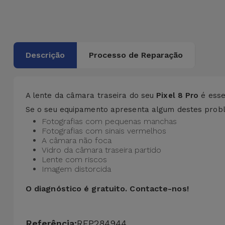
Bicicleta
Acessórios
de
Computador
Descrição
Processo de Reparação
Acessórios
iPad e
A lente da câmara traseira do seu
Pixel 8 Pro
é esse
Tablet
Se o seu equipamento apresenta algum destes probl
Fotografias com pequenas manchas
Fotografias com sinais vermelhos
Kids
A câmara não foca
Vidro da câmara traseira partido
Ver
Lente com riscos
Imagem distorcida
tudo
O diagnóstico é gratuito.
Contacte-nos!
Referência:
REP284944