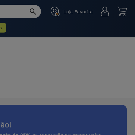
Loja Favorita
s
ão!
onto de 25%
na reparação de menor valor.