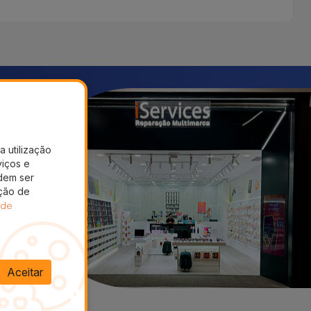
a utilização
viços e
dem ser
ação de
 de
Aceitar