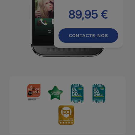
Bicicleta
89,95 €
Acessórios
de
Computador
CONTACTE-NOS
Acessórios
iPad e
Tablet
Kids
Ver
tudo