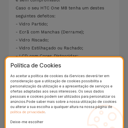
Caso o seu HTC One M8 tenha um destes
seguintes defeitos:
- Vidro Partido;
- Ecrã com Manchas (Derrame);
- Vidro Riscado;
- Vidro Estilhaçado ou Rachado;
- LCD com Cores Distorcidas;
- Ecrã Preto;
Política de Cookies
- Display Danificado;
Ao aceitar a política de cookies da iServices deverá ter em
- Touch Descalibrado ou sem Resposta.
consideração que a utilização de cookies possibilita a
personalização da utilização e a apresentação de serviços e
Efetuamos a reparação do ecrã do HTC One
ofertas adaptadas aos seus interesses. Os seus dados
M8 em apenas 20 minutos. A garantia da
pessoais e cookies podem ser utilizados para personalizar os
anúncios.Pode saber mais sobre a nossa utilização de cookies
substituição do vidro do HTC One M8 é de
ou alterar a sua escolha a qualquer altura na nossa página de
dois anos nas funções Touch e LCD.
.
política de privacidade
89,95 € - IVA incluído.
Deixe-me escolher