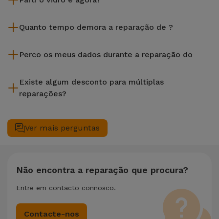
A iServices repara na hora e com garantia de 2 anos. Procure
Quanto tempo demora a reparação de ?
a loja mais próxima de si.
A maioria das reparações, como a substituição do ecrã, é
Perco os meus dados durante a reparação do
efetuada em aproximadamente 20 a 30 minutos.
Embora a iServices seja especialista em reparação na hora, é
Existe algum desconto para múltiplas
sempre recomendável fazer um backup. A página também
reparações?
menciona um serviço de Passagem de Dados (29,95 €) caso
precises de ajuda com a gestão de ficheiros.
Sim. Na iServices, valorizamos a manutenção completa do
seu equipamento. Caso o seu necessite de duas ou mais
Ver mais perguntas
intervenções técnicas realizadas em simultâneo, aplicamos
um desconto de 25% sobre o valor da reparação mais
barata.
Não encontra a reparação que procura?
Entre em contacto connosco.
Contacte-nos