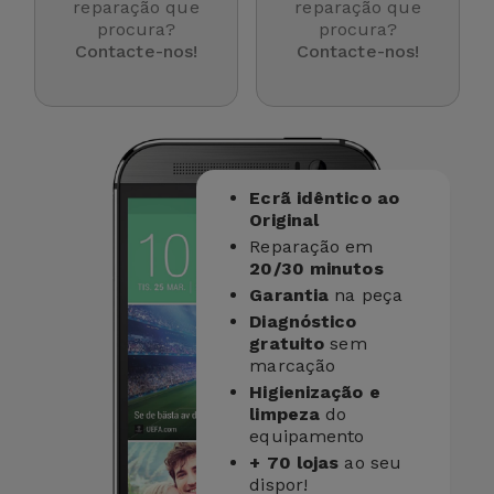
para
reparação que
reparação que
Outras
procura?
procura?
Telemóvel
Contacte-nos!
Contacte-nos!
Marcas
Gadgets
Ver
tudo
Higiene
e Casa
Ecrã idêntico ao
Original
Carteiras,
Reparação em
Bolsas e
20/30 minutos
Malas
Garantia
na peça
Diagnóstico
gratuito
sem
Localizadores
marcação
e Acessórios
Higienização e
limpeza
do
equipamento
Mobilidade,
+ 70 lojas
ao seu
Auto e
dispor!