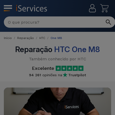
MENU
Reparações
Multimarca
Início
Reparação
HTC
One M8
Por
Recondicionados
Avaria
Reparação
HTC One M8
iPhones
Produtos
Também conhecido por HTC
iPhone
Recondicionados
Excelente
DJI
Lojas
iPad
94 261
opiniões na
Trustpilot
MacBooks
Drones
Recondicionados
Macbook
Promoções
Novidades
/ iMac
iPads
Recondicionados
Retomas
Cabos
Watch