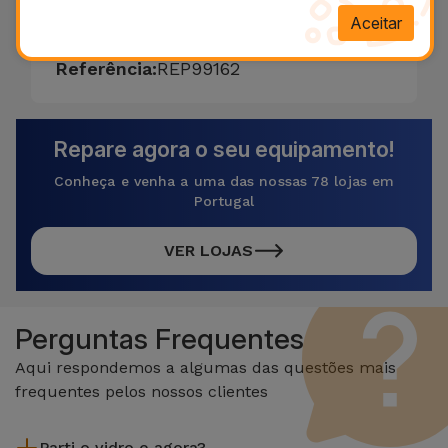
Aceitar
Referência:
REP99162
Repare agora o seu equipamento!
Conheça e venha a uma das nossas 78 lojas em
Portugal
VER LOJAS
Perguntas Frequentes
Aqui respondemos a algumas das questões mais
frequentes pelos nossos clientes
Parti o vidro e agora?