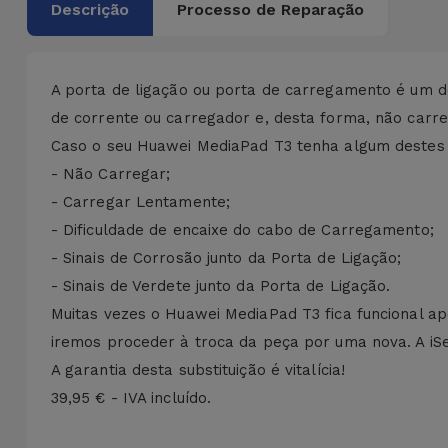
Bicicleta
Descrição
Processo de Reparação
Acessórios
de
A porta de ligação ou porta de carregamento é um 
Computador
de corrente ou carregador e, desta forma, não carr
Caso o seu Huawei MediaPad T3 tenha algum destes 
Acessórios
- Não Carregar;
iPad e
- Carregar Lentamente;
Tablet
- Dificuldade de encaixe do cabo de Carregamento;
- Sinais de Corrosão junto da Porta de Ligação;
Kids
- Sinais de Verdete junto da Porta de Ligação.
Muitas vezes o Huawei MediaPad T3 fica funcional a
Ver
tudo
iremos proceder à troca da peça por uma nova. A iS
A garantia desta substituição é vitalícia!
39,95 € - IVA incluído.