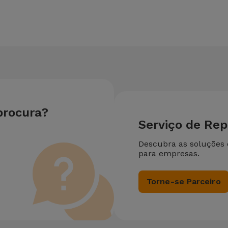
u equipamento. Caso o seu Huawei Huawei MediaPad MediaPad T3 n
da reparação mais barata.
procura?
Serviço de Re
Descubra as soluções
para empresas.
Torne-se Parceiro