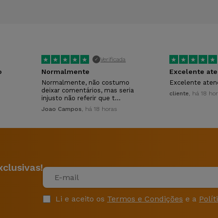
★
★
★
★
★
★
★
★
★
★
Verificada
✓
o
Normalmente
Excelente at
Normalmente, não costumo
Excelente ate
deixar comentários, mas seria
cliente
, há 18 ho
injusto não referir que t…
Joao Campos
, há 18 horas
clusivas!
Li e aceito os
Termos e Condições
e a
Polít