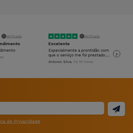
★
★
★
★
★
★
Verificada
Verificada
✓
✓
endimento
Excelente
Ra
ndimento
Especialmente a prontidão com
›
Rap
que o serviço me foi prestado.…
ras
Dav
Antonio Silva
, há 19 horas
ica de Privacidade