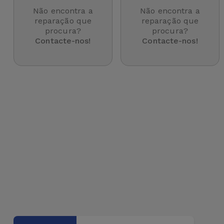
para
Não encontra a
Não encontra a
Outras
Telemóvel
reparação que
reparação que
Marcas
procura?
procura?
Contacte-nos!
Contacte-nos!
Gadgets
Ver
tudo
Higiene
e Casa
Carteiras,
Bolsas e
Malas
Localizadores
e Acessórios
Mobilidade,
Auto e