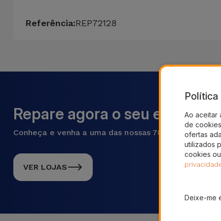
Referência:
REP72128
Polític
Repare agora o seu equipame
Ao aceitar 
de cookies 
Conheça e venha a uma das nossas 78 lojas em Portu
ofertas ad
utilizados 
cookies ou
privacidad
VER LOJAS
Deixe-me 