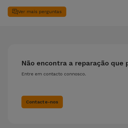
Sim. Na iServices, valorizamos a manutenção completa do se
em simultâneo, aplicamos um desconto de 25% sobre o valor 
Ver mais perguntas
Não encontra a reparação que 
Entre em contacto connosco.
Contacte-nos