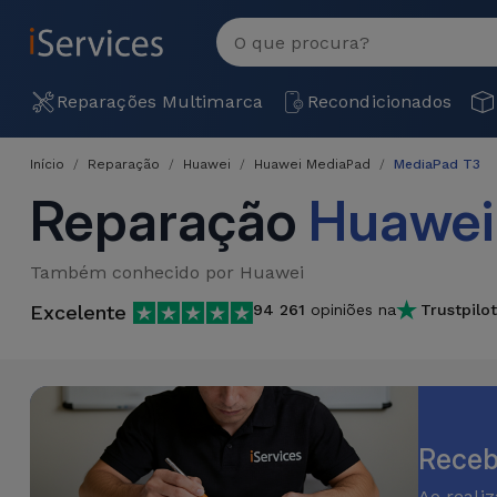
MENU
Ver
tudo
Reparações
Reparações Multimarca
Recondicionados
Multimarca
Início
Reparação
Huawei
Huawei MediaPad
MediaPad T3
Por
Recondicionados
Reparação
Huawei
Avaria
iPhones
Produtos
iPhone
Também conhecido por Huawei
Recondicionados
Excelente
94 261
opiniões na
Trustpilot
DJI
Lojas
iPad
MacBooks
Drones
Recondicionados
Macbook
Promoções
Novidades
/ iMac
iPads
Recondicionados
Receb
Retomas
Cabos
Watch
Ao reali