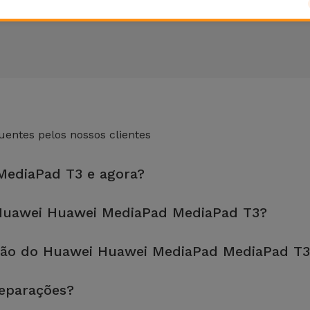
entes pelos nossos clientes
MediaPad T3 e agora?
 loja mais próxima de si.
Huawei Huawei MediaPad MediaPad T3?
fetuada em aproximadamente 20 a 30 minutos.
ção do Huawei Huawei MediaPad MediaPad T3
, é sempre recomendável fazer um backup. A página também menci
reparações?