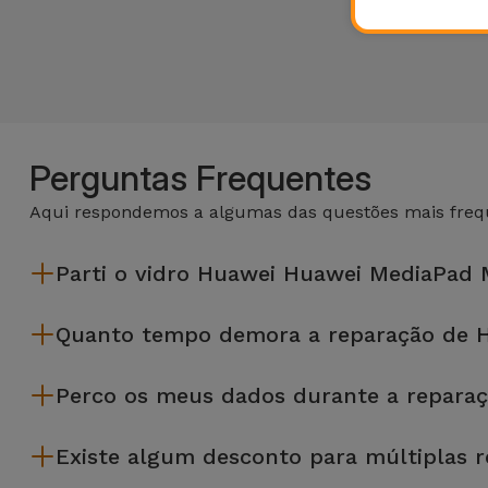
Perguntas Frequentes
Aqui respondemos a algumas das questões mais frequ
Parti o vidro Huawei Huawei MediaPad 
A iServices repara na hora e com garantia de 2 anos. Procure a
Quanto tempo demora a reparação de 
A maioria das reparações, como a substituição do ecrã, é e
Perco os meus dados durante a repara
Embora a iServices seja especialista em reparação na hora
Existe algum desconto para múltiplas 
precises de ajuda com a gestão de ficheiros.