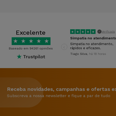
Excelente
★
★
★
★
★
Verificada
✓
Simpatia no atendiment
★
★
★
★
★
‹
Simpatia no atendimento,
rápidos e eficazes.
Baseado em 94261 opiniões
Tiago Silva
, há 18 horas
★
Trustpilot
Receba novidades, campanhas e ofertas ex
Subscreva a nossa newsletter e fique a par de tudo