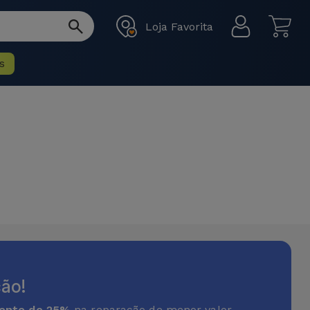
Loja Favorita
s
ão!
onto de 25%
na reparação de menor valor.