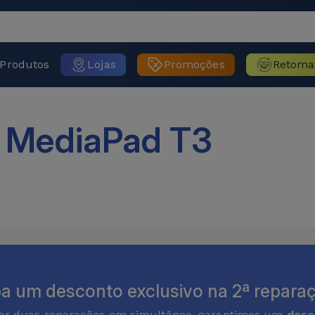
Produtos
Lojas
Promoções
Retoma
 MediaPad T3
a um desconto exclusivo na 2ª reparaç
zar duas reparações em simultâneo, garantimos um
desc