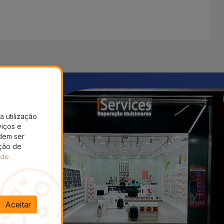
a utilização
viços e
dem ser
ação de
 de
Aceitar