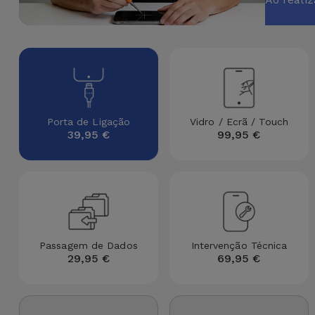
Apple Watch
Adaptadores
Samsung
Recondicionados
Capas e
Xiaomi
Samsung
Películas
Recondicionados
Huawei
Powerbanks
iMac
Porta de Ligação
Vidro / Ecrã / Touch
39,95 €
99,95 €
Recondicionados
Oppo
Carregadores
Consolas
OnePlus
Auriculares
Recondicionadas
e Colunas
Google
Ver
Smartwatches
Passagem de Dados
Intervenção Técnica
tudo
Dyson
29,95 €
69,95 €
e Braceletes
TCL
Correntes