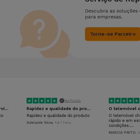
Descubra as soluções
para empresas.
Torne-se Parceiro
★
★
★
★
★
★
★
★
★
★
Verificada
✓
Ótimo atendimento e servico
Rapidez e qualidade do produto
co
Rapidez e qualidade do produto
O telemóvel ch
rápido e em ex
Adelaide Silva
, há 1 hora
condições.…
MARCIA PINTO
, 