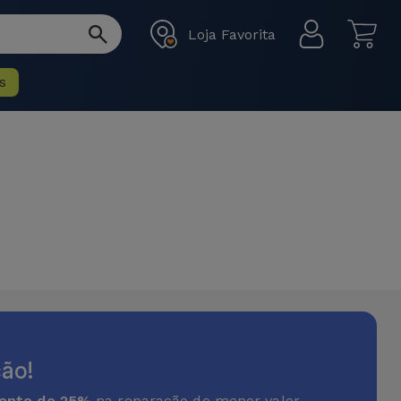
Loja Favorita
s
ão!
onto de 25%
na reparação de menor valor.