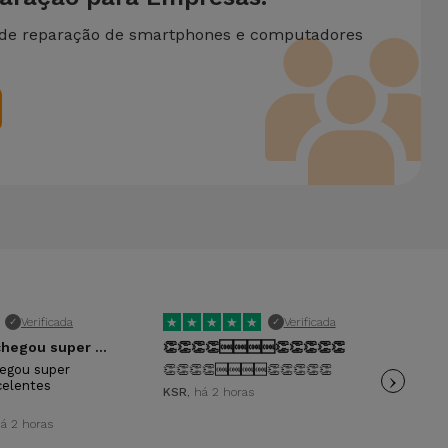
 de reparação de smartphones e computadores
★
★
★
★
★
★
Verificada
Verificada
✓
✓
O telemóvel chegou super rápido e em…
👏👏👏👏🆒🆒🆒🆒👏👏👏👏👏
Ser
egou super
👏👏👏👏🆒🆒🆒🆒👏👏👏👏👏
›
Ser
celentes
KSR
, há 2 horas
pat
há 2 horas