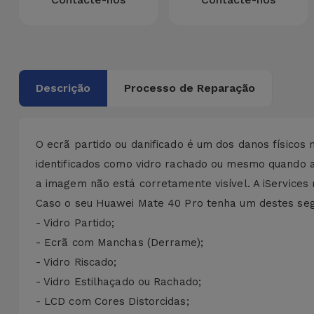
Bicicleta
Acessórios
de
Computador
Descrição
Processo de Reparação
Acessórios
iPad e
Tablet
O ecrã partido ou danificado é um dos danos físicos
identificados como vidro rachado ou mesmo quando 
Kids
a imagem não está corretamente visível. A iService
Caso o seu Huawei Mate 40 Pro tenha um destes segu
Ver
- Vidro Partido;
tudo
- Ecrã com Manchas (Derrame);
- Vidro Riscado;
- Vidro Estilhaçado ou Rachado;
- LCD com Cores Distorcidas;