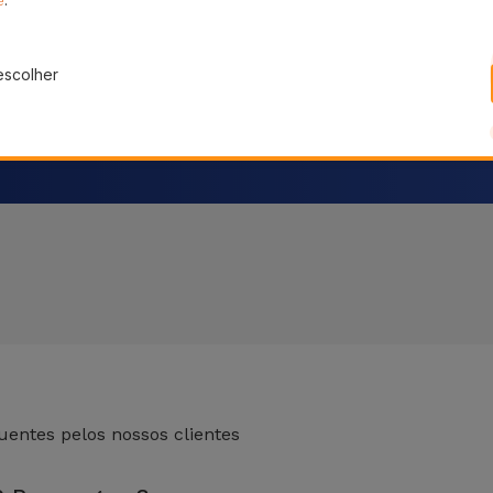
gal
escolher
entes pelos nossos clientes