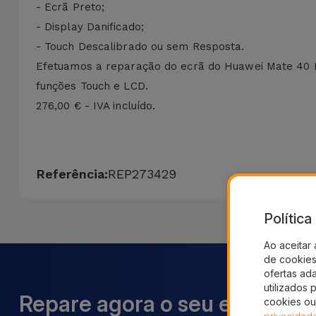
- Ecrã Preto;
- Display Danificado;
- Touch Descalibrado ou sem Resposta.
Efetuamos a reparação do ecrã do Huawei Mate 40 Pr
funções Touch e LCD.
276,00 € - IVA incluído.
Referência:
REP273429
Polític
Ao aceitar 
de cookies 
ofertas ad
utilizados 
Repare agora o seu equipame
cookies ou
privacidad