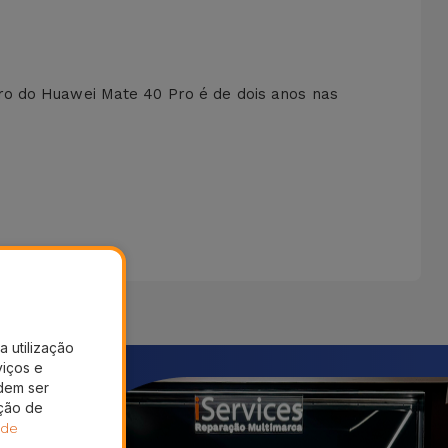
ro do Huawei Mate 40 Pro é de dois anos nas
a utilização
viços e
dem ser
ação de
 de