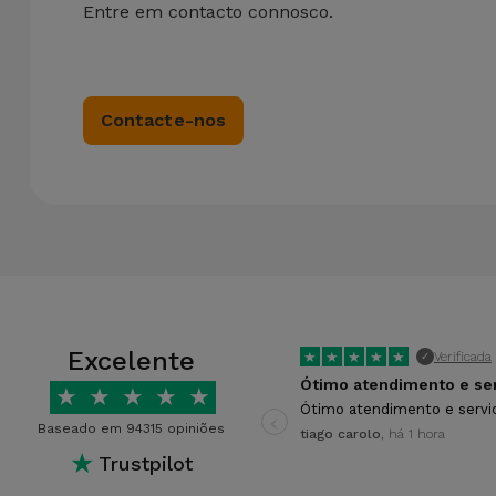
Entre em contacto connosco.
Contacte-nos
Excelente
★
★
★
★
★
Verificada
✓
★
★
★
★
★
‹
Ótimo atendimento e servi
Baseado em 94315 opiniões
tiago carolo
, há 1 hora
★
Trustpilot