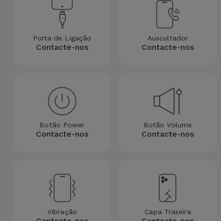
para
Outras
Telemóvel
Marcas
Porta de Ligação
Auscultador
Gadgets
Contacte-nos
Contacte-nos
Ver
tudo
Higiene
e Casa
Carteiras,
Bolsas e
Botão Power
Botão Volume
Malas
Contacte-nos
Contacte-nos
Localizadores
e Acessórios
Mobilidade,
Auto e
Vibração
Capa Traseira
Contacte-nos
Contacte-nos