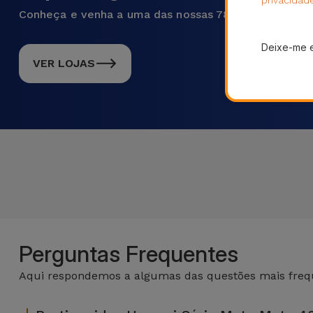
Conheça e venha a uma das nossas 78 lojas em Portu
Deixe-me 
VER LOJAS
Perguntas Frequentes
Aqui respondemos a algumas das questões mais frequ