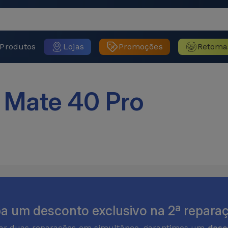
Produtos
Lojas
Promoções
Retoma
 Mate 40 Pro
a um desconto exclusivo na 2ª reparaç
zar duas reparações em simultâneo, garantimos um
desc