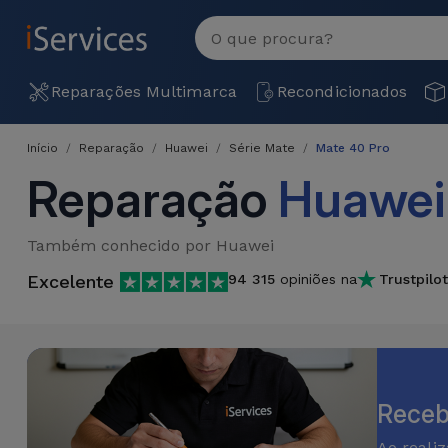
MENU
Ver
tudo
Reparações
Reparações Multimarca
Recondicionados
Multimarca
Início
Reparação
Huawei
Série Mate
Mate 40 Pro
Por
Recondicionados
Reparação
Huawei
Avaria
iPhones
Produtos
iPhone
Também conhecido por Huawei
Recondicionados
Excelente
94 315
opiniões na
Trustpilot
DJI
Lojas
iPad
MacBooks
Drones
Recondicionados
Macbook
Promoções
Novidades
/ iMac
iPads
Recondicionados
Receb
Retomas
Cabos
Watch
Ao reali