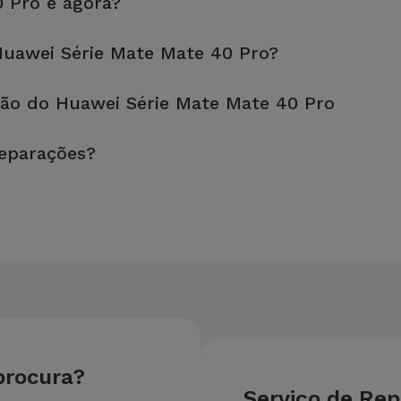
0 Pro e agora?
 loja mais próxima de si.
uawei Série Mate Mate 40 Pro?
fetuada em aproximadamente 20 a 30 minutos.
ão do Huawei Série Mate Mate 40 Pro
, é sempre recomendável fazer um backup. A página também menci
reparações?
u equipamento. Caso o seu Huawei Série Mate Mate 40 Pro necess
reparação mais barata.
procura?
Serviço de Re