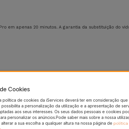
o em apenas 20 minutos. A garantia da substituição do vid
a de Cookies
a política de cookies da iServices deverá ter em consideração que 
possibilita a personalização da utilização e a apresentação de ser
aptadas aos seus interesses. Os seus dados pessoais e cookies po
para personalizar os anúncios.Pode saber mais sobre a nossa utiliz
nto!
 alterar a sua escolha a qualquer altura na nossa página de
política
.
e