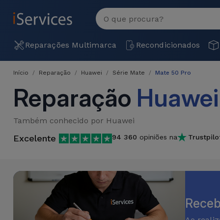
MENU
Ver
tudo
Reparações
Reparações Multimarca
Recondicionados
Multimarca
Início
Reparação
Huawei
Série Mate
Mate 50 Pro
Por
Recondicionados
Reparação
Huawei
Avaria
iPhones
Produtos
iPhone
Também conhecido por Huawei
Recondicionados
Excelente
94 360
opiniões na
Trustpilo
DJI
Lojas
iPad
MacBooks
Drones
Recondicionados
Macbook
Promoções
Novidades
/ iMac
iPads
Recondicionados
Receb
Retomas
Cabos
Watch
Ao reali