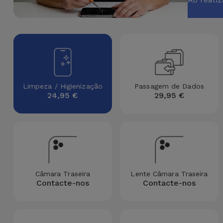
Apple Watch
Adaptadores
Samsung
Recondicionados
Capas e
Xiaomi
Samsung
Películas
Recondicionados
Huawei
Powerbanks
iMac
Limpeza / Higienização
Passagem de Dados
24,95 €
29,95 €
Recondicionados
Oppo
Carregadores
Consolas
OnePlus
Auriculares
Recondicionadas
e Colunas
Google
Ver
Smartwatches
Câmara Traseira
Lente Câmara Traseira
tudo
Dyson
Contacte-nos
Contacte-nos
e Braceletes
TCL
Correntes