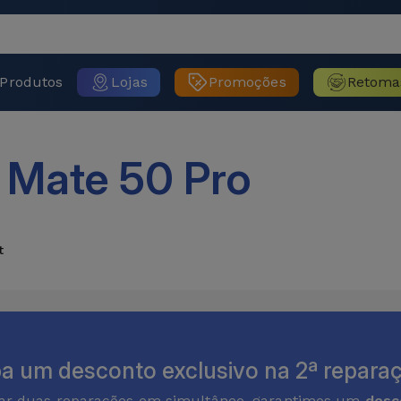
Produtos
Lojas
Promoções
Retoma
 Mate 50 Pro
t
a um desconto exclusivo na 2ª reparaç
zar duas reparações em simultâneo, garantimos um
desc