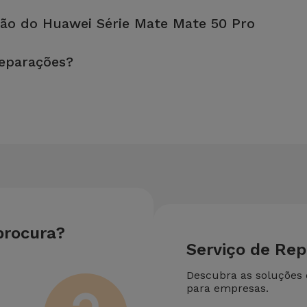
fetuada em aproximadamente 20 a 30 minutos.
ão do Huawei Série Mate Mate 50 Pro
, é sempre recomendável fazer um backup. A página também menci
reparações?
u equipamento. Caso o seu Huawei Série Mate Mate 50 Pro necess
reparação mais barata.
procura?
Serviço de Re
Descubra as soluções
para empresas.