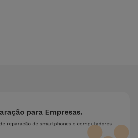
ona um serviço de Passagem de Dados (29,95 €) caso
ite de duas ou mais intervenções técnicas realizadas em
paração para Empresas.
 de reparação de smartphones e computadores