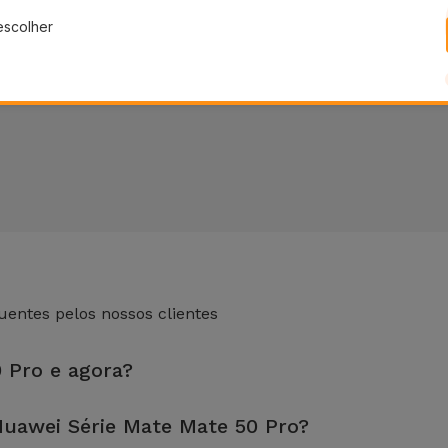
escolher
entes pelos nossos clientes
0 Pro e agora?
 loja mais próxima de si.
uawei Série Mate Mate 50 Pro?