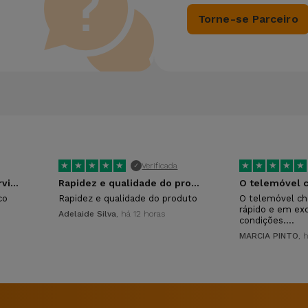
Torne-se Parceiro
★
★
★
★
★
★
★
★
★
★
Verificada
✓
Ótimo atendimento e servico
Rapidez e qualidade do produto
co
Rapidez e qualidade do produto
O telemóvel ch
rápido e em ex
Adelaide Silva
, há 12 horas
condições.…
MARCIA PINTO
, 