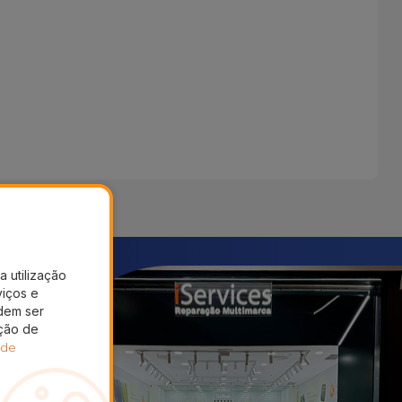
a utilização
viços e
dem ser
ação de
 de