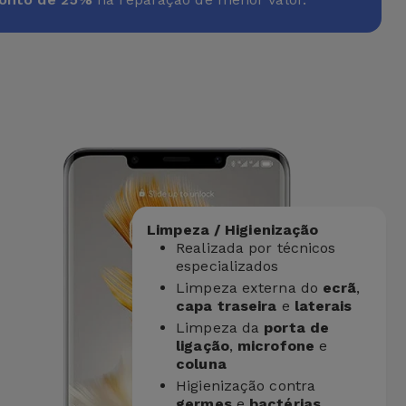
Limpeza / Higienização
Realizada por técnicos
especializados
Limpeza externa do
ecrã
,
capa traseira
e
laterais
Limpeza da
porta de
ligação
,
microfone
e
coluna
Higienização contra
germes
e
bactérias