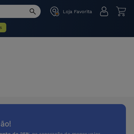
Loja Favorita
s
ão!
onto de 25%
na reparação de menor valor.