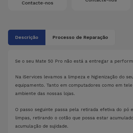
Bicicleta
Contacte-nos
Acessórios
de
Computador
Descrição
Processo de Reparação
Acessórios
iPad e
Tablet
Se o seu Mate 50 Pro não está a entregar a performa
Na iServices levamos a limpeza e higienização do se
Kids
equipamento. Tanto em computadores como em telem
ambiente das nossas lojas.
Ver
tudo
O passo seguinte passa pela retirada efetiva do pó 
limpas, retirando o cotão que possa estar acumula
acumulação de sujidade.