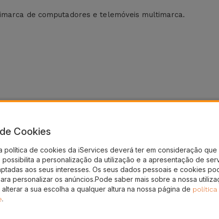
timarca de computadores e telemóveis multimarca.
a de Cookies
a política de cookies da iServices deverá ter em consideração que 
possibilita a personalização da utilização e a apresentação de ser
nto!
aptadas aos seus interesses. Os seus dados pessoais e cookies po
para personalizar os anúncios.Pode saber mais sobre a nossa utiliz
gal
 alterar a sua escolha a qualquer altura na nossa página de
política
.
e