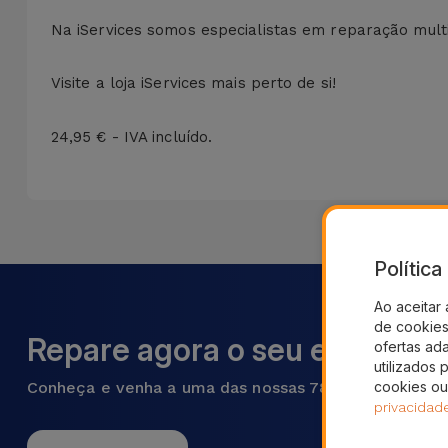
Na iServices somos especialistas em reparação mul
Visite a loja iServices mais perto de si!
24,95 € - IVA incluído.
Polític
Ao aceitar 
de cookies 
Repare agora o seu equipame
ofertas ad
utilizados 
Conheça e venha a uma das nossas 78 lojas em Portu
cookies ou
privacidad