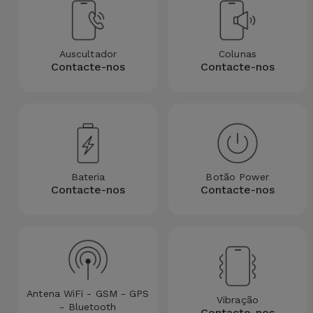
para
Outras
Telemóvel
Marcas
Auscultador
Colunas
Gadgets
Contacte-nos
Contacte-nos
Ver
tudo
Higiene
e Casa
Carteiras,
Bolsas e
Bateria
Botão Power
Malas
Contacte-nos
Contacte-nos
Localizadores
e Acessórios
Mobilidade,
Antena WiFi - GSM - GPS
Auto e
Vibração
- Bluetooth
Contacte-nos