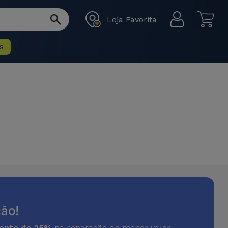
Loja Favorita
s
ão!
onto de 25%
na reparação de menor valor.