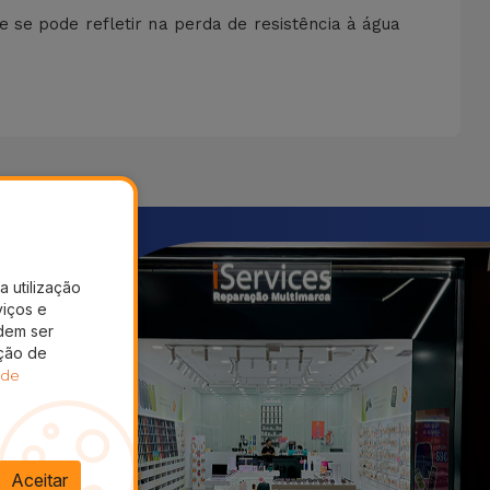
 se pode refletir na perda de resistência à água
a utilização
viços e
dem ser
ação de
 de
Aceitar