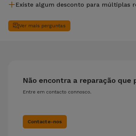
Existe algum desconto para múltiplas 
precises de ajuda com a gestão de ficheiros.
Sim. Na iServices, valorizamos a manutenção completa do se
em simultâneo, aplicamos um desconto de 25% sobre o valor 
Ver mais perguntas
Não encontra a reparação que 
Entre em contacto connosco.
Contacte-nos