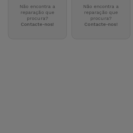
para
Não encontra a
Não encontra a
Outras
Telemóvel
reparação que
reparação que
Marcas
procura?
procura?
Contacte-nos!
Contacte-nos!
Gadgets
Ver
tudo
Higiene
e Casa
Carteiras,
Bolsas e
Malas
Localizadores
e Acessórios
Mobilidade,
Auto e