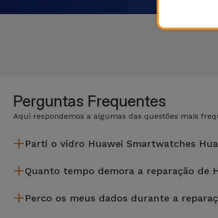
Perguntas Frequentes
Aqui respondemos a algumas das questões mais frequ
Parti o vidro Huawei Smartwatches Hua
A iServices repara na hora e com garantia de 2 anos. Procure a
Quanto tempo demora a reparação de 
A maioria das reparações, como a substituição do ecrã, é e
Perco os meus dados durante a repara
Embora a iServices seja especialista em reparação na hora