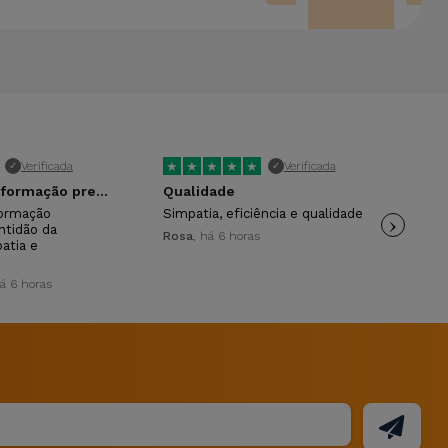
★
★
★
★
★
★
Verificada
Verificada
✓
✓
A atenção e informação prestada.
Qualidade
formação
Simpatia, eficiência e qualidade
›
Pro
ntidão da
fun
Rosa
, há 6 horas
atia e
Ros
há 6 horas