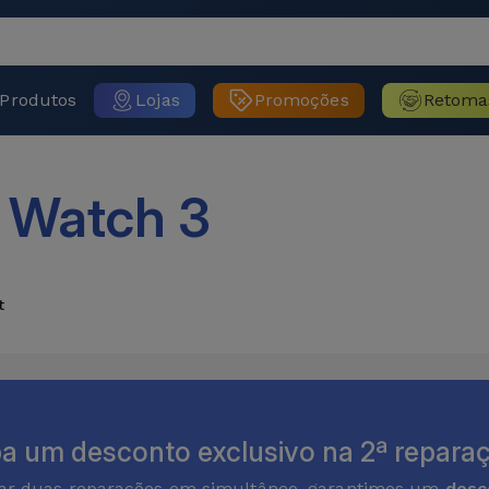
Produtos
Lojas
Promoções
Retoma
 Watch 3
t
a um desconto exclusivo na 2ª reparaç
zar duas reparações em simultâneo, garantimos um
desc