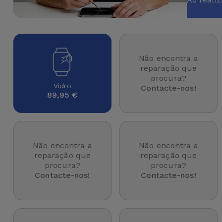
Apple Watch
Adaptadores
Samsung
Recondicionados
Capas e
Xiaomi
Samsung
Películas
Recondicionados
Não encontra a
reparação que
Huawei
procura?
Powerbanks
iMac
Vidro
Contacte-nos!
89,95 €
Recondicionados
Oppo
Carregadores
Consolas
OnePlus
Auriculares
Recondicionadas
Não encontra a
Não encontra a
e Colunas
Google
reparação que
reparação que
Ver
procura?
procura?
Smartwatches
tudo
Contacte-nos!
Contacte-nos!
Dyson
e Braceletes
TCL
Correntes