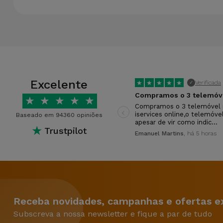
Excelente
★
★
★
★
★
Verificada
✓
★
★
★
★
★
‹
Compramos o 3 telemóvel 
iservices online,o telemóve
Baseado em 94360 opiniões
apesar de vir como indic…
★
Trustpilot
Emanuel Martins
, há 5 horas
Receba novidades, campanhas e ofertas ex
Subscreva a nossa newsletter e fique a par de tudo