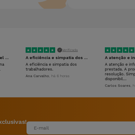
★
★
★
★
★
★
★
★
★
★
Verificada
✓
Compramos o 3 telemóvel na iservices…
A eficiência e simpatia dos trabalhadores.
na
A eficiência e simpatia dos
A atenção e in
l
trabalhadores.
prestada. A pro
resolução. Simp
Ana Carvalho
, há 6 horas
disponibil…
Carlos Soares
, 
clusivas!