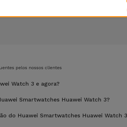
entes pelos nossos clientes
wei Watch 3 e agora?
 loja mais próxima de si.
Huawei Smartwatches Huawei Watch 3?
fetuada em aproximadamente 20 a 30 minutos.
ção do Huawei Smartwatches Huawei Watch 
, é sempre recomendável fazer um backup. A página também menci