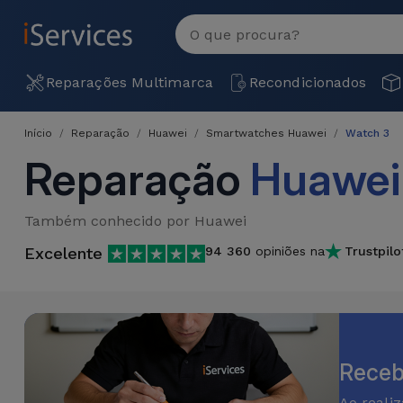
MENU
Ver
tudo
Reparações
Reparações Multimarca
Recondicionados
Multimarca
Início
Reparação
Huawei
Smartwatches Huawei
Watch 3
Por
Recondicionados
Reparação
Huawei
Avaria
iPhones
Produtos
iPhone
Também conhecido por Huawei
Recondicionados
Excelente
94 360
opiniões na
Trustpilo
DJI
Lojas
iPad
MacBooks
Drones
Recondicionados
Macbook
Promoções
Novidades
/ iMac
iPads
Recondicionados
Receb
Retomas
Cabos
Watch
Ao reali