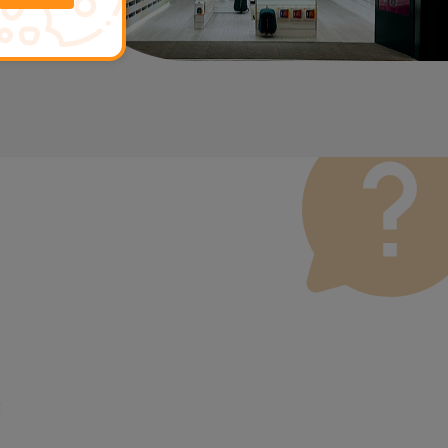
3
ona um serviço de Passagem de Dados (29,95 €) caso