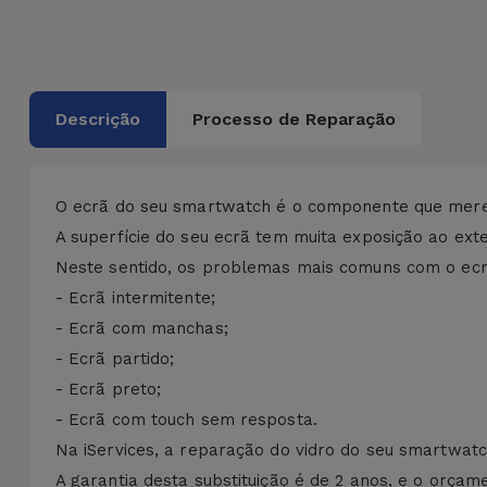
Bicicleta
Acessórios
de
Computador
Descrição
Processo de Reparação
Acessórios
iPad e
O ecrã do seu smartwatch é o componente que mere
Tablet
A superfície do seu ecrã tem muita exposição ao exte
Neste sentido, os problemas mais comuns com o ecr
Kids
- Ecrã intermitente;
- Ecrã com manchas;
Ver
- Ecrã partido;
tudo
- Ecrã preto;
- Ecrã com touch sem resposta.
Na iServices, a reparação do vidro do seu smartwatch
A garantia desta substituição é de 2 anos, e o orçame