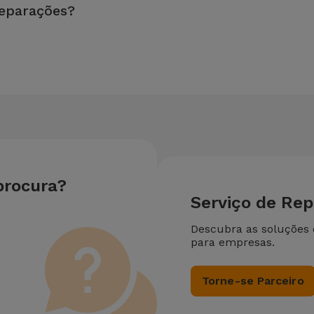
reparações?
u equipamento. Caso o seu Huawei Smartwatches Huawei Watch 3 
da reparação mais barata.
procura?
Serviço de Re
Descubra as soluções
para empresas.
Torne-se Parceiro