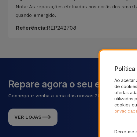
Nota: As reparações efetuadas nos ecrãs dos smartwa
quando emergido.
Referência:
REP242708
Polític
Ao aceitar 
Repare agora o seu equipame
de cookies 
ofertas ad
Conheça e venha a uma das nossas 78 lojas em Portu
utilizados 
cookies ou
privacidad
VER LOJAS
Deixe-me 