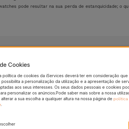
tches pode resultar na sua perda de estanquicidade; o que
a de Cookies
a política de cookies da iServices deverá ter em consideração que 
nto!
possibilita a personalização da utilização e a apresentação de ser
aptadas aos seus interesses. Os seus dados pessoais e cookies po
gal
para personalizar os anúncios.Pode saber mais sobre a nossa utiliz
 alterar a sua escolha a qualquer altura na nossa página de
política
.
e
escolher