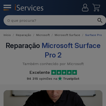
MENU
Reparações
Multimarca
Início
Reparação
Microsoft
Microsoft Surface
Surface Pro 2
Por
Recondicionados
Avaria
Reparação
Microsoft Surface
iPhones
Pro 2
Produtos
iPhone
Recondicionados
Também conhecido por Microsoft
DJI
Lojas
iPad
MacBooks
Excelente
Drones
Recondicionados
94 315
opiniões na
Trustpilot
Macbook
Promoções
Novidades
/ iMac
iPads
Recondicionados
Retomas
Cabos
Watch