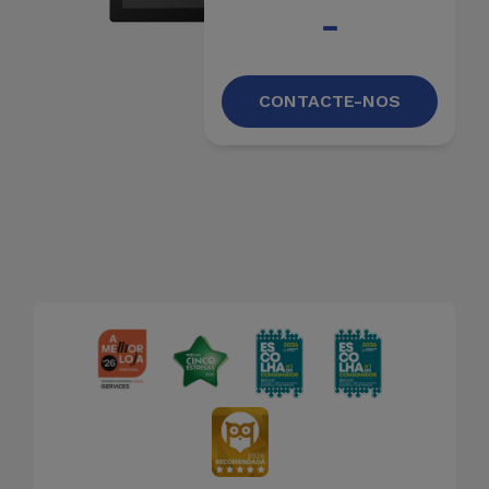
Bicicleta
-
Acessórios
de
CONTACTE-NOS
Computador
Acessórios
iPad e
Tablet
Kids
Ver
tudo