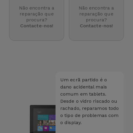
para
Outras
Não encontra a
Não encontra a
Telemóvel
reparação que
reparação que
Marcas
procura?
procura?
Gadgets
Contacte-nos!
Contacte-nos!
Ver
tudo
Higiene
e Casa
Carteiras,
Bolsas e
Malas
Um ecrã partido é o
dano acidental mais
comum em tablets.
Localizadores
Desde o vidro riscado ou
e Acessórios
rachado, reparamos todo
o tipo de problemas com
Mobilidade,
o display.
Auto e