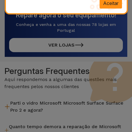
Aceitar
Repare agora o seu equipamento!
Conheça e venha a uma das nossas 78 lojas em
Portugal
VER LOJAS
Perguntas Frequentes
Aqui respondemos a algumas das questões mais
frequentes pelos nossos clientes
Parti o vidro Microsoft Microsoft Surface Surface
Pro 2 e agora?
A iServices repara na hora e com garantia de 2 anos. Procure
Quanto tempo demora a reparação de Microsoft
a loja mais próxima de si.