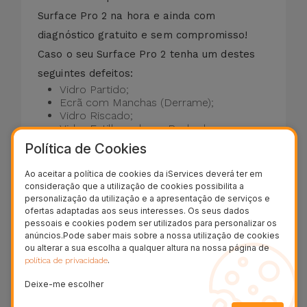
Surface Pro 2 na hora e ainda com
diagnóstico gratuito e sem compromisso!
Caso o seu Surface Pro 2 tenha um destes
seguintes defeitos:
Vidro Partido;
Ecrã com Manchas (Derrame);
Vidro Riscado;
Vidro Estilhaçado ou Rachado;
LCD com Cores Distorcidas;
Política de Cookies
Ecrã Preto;
Display Danificado;
Ao aceitar a política de cookies da iServices deverá ter em
Touch Descalibrado ou sem Resposta.
consideração que a utilização de cookies possibilita a
personalização da utilização e a apresentação de serviços e
Efetuamos a reparação do ecrã do Microsoft
ofertas adaptadas aos seus interesses. Os seus dados
pessoais e cookies podem ser utilizados para personalizar os
Surface Pro 2 em apenas 20 minutos. A
anúncios.Pode saber mais sobre a nossa utilização de cookies
garantia da substituição do vidro é de dois
ou alterar a sua escolha a qualquer altura na nossa página de
.
política de privacidade
anos nas funções Touch e LCD.
- - IVA incluído.
Deixe-me escolher