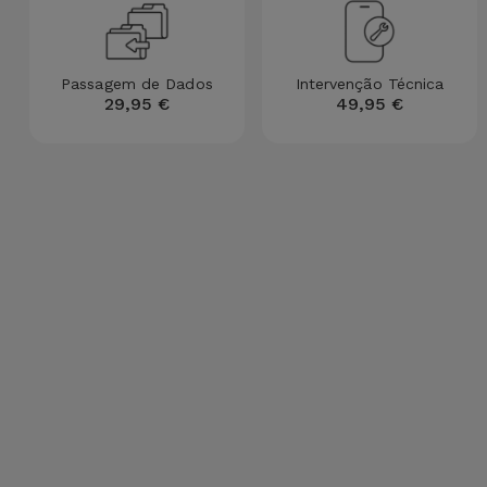
para
Outras
Telemóvel
Marcas
Passagem de Dados
Intervenção Técnica
Gadgets
29,95 €
49,95 €
Ver
tudo
Higiene
e Casa
Carteiras,
Bolsas e
Malas
Localizadores
e Acessórios
Mobilidade,
Auto e