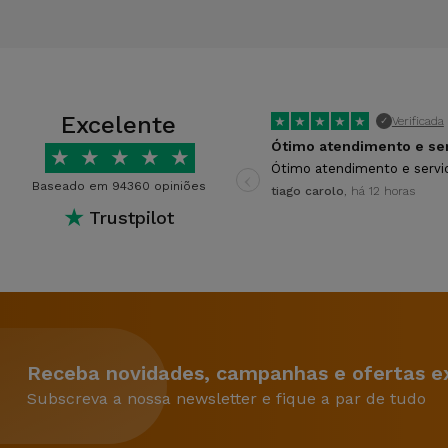
Excelente
★
★
★
★
★
Verificada
✓
★
★
★
★
★
‹
Ótimo atendimento e servi
Baseado em 94360 opiniões
tiago carolo
, há 12 horas
★
Trustpilot
Receba novidades, campanhas e ofertas ex
Subscreva a nossa newsletter e fique a par de tudo