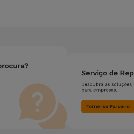
u equipamento. Caso o seu OnePlus OnePlus 6 / 6T 6 necessite de
reparação mais barata.
procura?
Serviço de Re
Descubra as soluções
para empresas.
Torne-se Parceiro