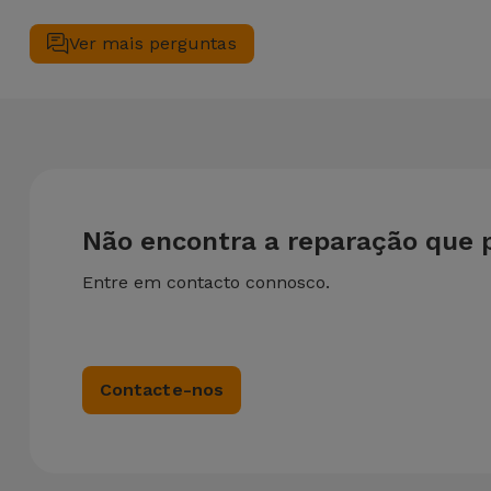
Sim. Na iServices, valorizamos a manutenção completa do se
simultâneo, aplicamos um desconto de 25% sobre o valor da 
Ver mais perguntas
Não encontra a reparação que 
Entre em contacto connosco.
Contacte-nos