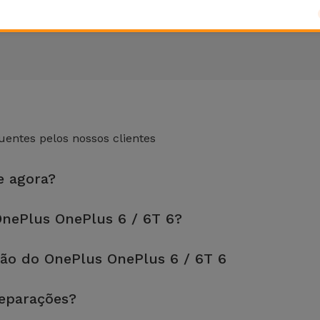
entes pelos nossos clientes
e agora?
 loja mais próxima de si.
nePlus OnePlus 6 / 6T 6?
fetuada em aproximadamente 20 a 30 minutos.
ão do OnePlus OnePlus 6 / 6T 6
, é sempre recomendável fazer um backup. A página também menci
reparações?