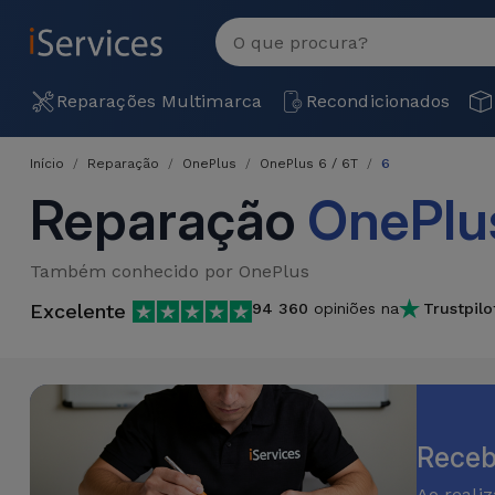
MENU
Ver
tudo
Reparações
Reparações Multimarca
Recondicionados
Multimarca
Início
Reparação
OnePlus
OnePlus 6 / 6T
6
Por
Recondicionados
Reparação
OnePlu
Avaria
iPhones
Produtos
iPhone
Também conhecido por OnePlus
Recondicionados
Excelente
94 360
opiniões na
Trustpilo
DJI
Lojas
iPad
MacBooks
Drones
Recondicionados
Macbook
Promoções
Novidades
/ iMac
iPads
Recondicionados
Receb
Retomas
Cabos
Watch
Ao reali