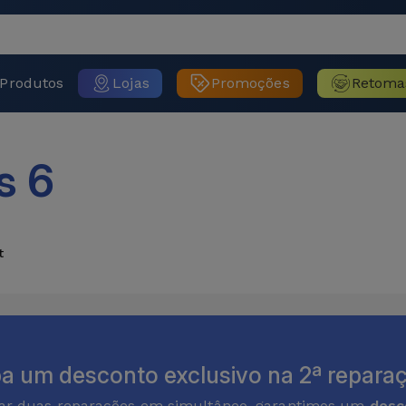
Produtos
Lojas
Promoções
Retoma
s 6
t
a um desconto exclusivo na 2ª reparaç
zar duas reparações em simultâneo, garantimos um
desc