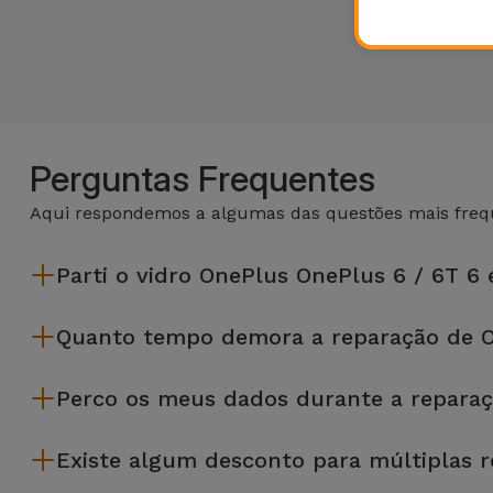
Perguntas Frequentes
Aqui respondemos a algumas das questões mais frequ
Parti o vidro OnePlus OnePlus 6 / 6T 6 
A iServices repara na hora e com garantia de 2 anos. Procure a
Quanto tempo demora a reparação de O
A maioria das reparações, como a substituição do ecrã, é e
Perco os meus dados durante a reparaç
Embora a iServices seja especialista em reparação na hora
Existe algum desconto para múltiplas 
precises de ajuda com a gestão de ficheiros.