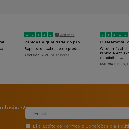
★
★
★
★
★
★
★
★
★
★
Verificada
✓
Ótimo atendimento e servico
Rapidez e qualidade do produto
co
Rapidez e qualidade do produto
O telemóvel ch
rápido e em ex
Adelaide Silva
, há 12 horas
condições.…
MARCIA PINTO
, 
clusivas!
Li e aceito os
Termos e Condições
e a
Polít