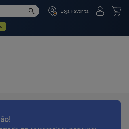
Loja Favorita
s
ão!
onto de 25%
na reparação de menor valor.