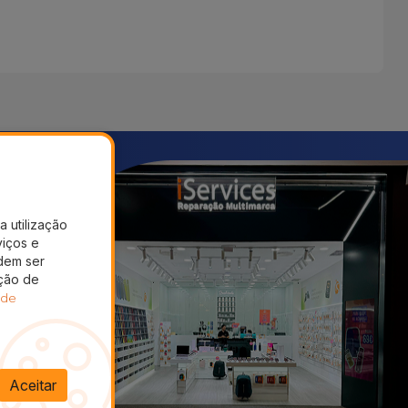
a utilização
viços e
dem ser
ação de
 de
Aceitar