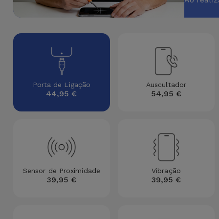
Apple Watch
Adaptadores
Samsung
Recondicionados
Capas e
Xiaomi
Samsung
Películas
Recondicionados
Huawei
Powerbanks
iMac
Porta de Ligação
Auscultador
44,95 €
54,95 €
Recondicionados
Oppo
Carregadores
Consolas
OnePlus
Auriculares
Recondicionadas
e Colunas
Google
Ver
Smartwatches
Sensor de Proximidade
Vibração
tudo
Dyson
39,95 €
39,95 €
e Braceletes
TCL
Correntes