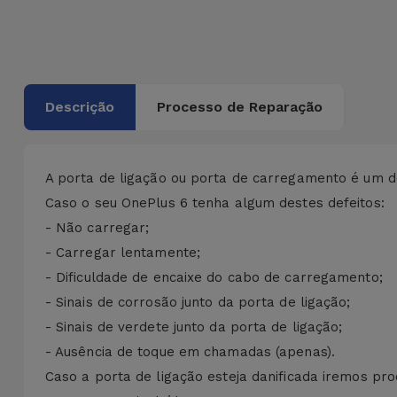
Bicicleta
Acessórios
de
Computador
Descrição
Processo de Reparação
Acessórios
iPad e
A porta de ligação ou porta de carregamento é um d
Tablet
Caso o seu OnePlus 6 tenha algum destes defeitos:
- Não carregar;
Kids
- Carregar lentamente;
- Dificuldade de encaixe do cabo de carregamento;
Ver
tudo
- Sinais de corrosão junto da porta de ligação;
- Sinais de verdete junto da porta de ligação;
- Ausência de toque em chamadas (apenas).
Caso a porta de ligação esteja danificada iremos pro