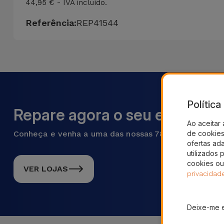
44,95 € - IVA incluído.
Referência:
REP41544
Polític
Repare agora o seu equipame
Ao aceitar 
de cookies 
Conheça e venha a uma das nossas 78 lojas em Portu
ofertas ad
utilizados 
cookies ou
VER LOJAS
privacidad
Deixe-me 