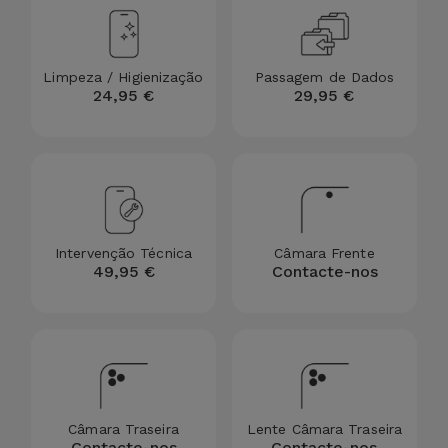
para
Outras
Telemóvel
Marcas
Limpeza / Higienização
Passagem de Dados
Gadgets
24,95 €
29,95 €
Ver
tudo
Higiene
e Casa
Carteiras,
Bolsas e
Intervenção Técnica
Câmara Frente
Malas
49,95 €
Contacte-nos
Localizadores
e Acessórios
Mobilidade,
Auto e
Câmara Traseira
Lente Câmara Traseira
Contacte-nos
Contacte-nos