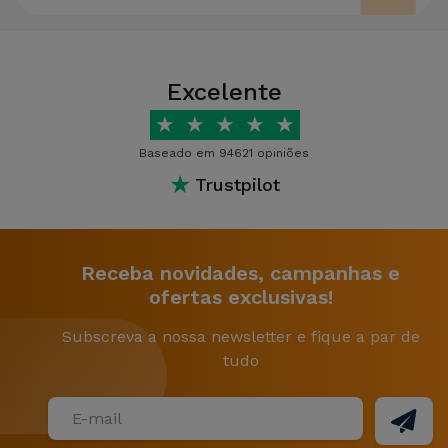
Excelente
★
★
★
★
★
Baseado em 94621 opiniões
★
Trustpilot
Receba novidades, campanhas e
ofertas exclusivas!
Subscreva a nossa newsletter e fique a par de
tudo