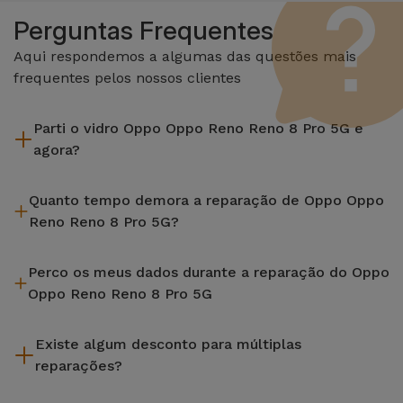
Perguntas Frequentes
Aqui respondemos a algumas das questões mais
frequentes pelos nossos clientes
Parti o vidro Oppo Oppo Reno Reno 8 Pro 5G e
agora?
A iServices repara na hora e com garantia de 2 anos. Procure
Quanto tempo demora a reparação de Oppo Oppo
a loja mais próxima de si.
Reno Reno 8 Pro 5G?
A maioria das reparações, como a substituição do ecrã, é
Perco os meus dados durante a reparação do Oppo
efetuada em aproximadamente 20 a 30 minutos.
Oppo Reno Reno 8 Pro 5G
Embora a iServices seja especialista em reparação na hora, é
Existe algum desconto para múltiplas
sempre recomendável fazer um backup. A página também
reparações?
menciona um serviço de Passagem de Dados (29,95 €) caso
precises de ajuda com a gestão de ficheiros.
Sim. Na iServices, valorizamos a manutenção completa do