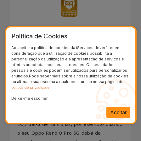
Política de Cookies
Descrição
Ao aceitar a política de cookies da iServices deverá ter em
consideração que a utilização de cookies possibilita a
Processo de Reparação
personalização da utilização e a apresentação de serviços e
ofertas adaptadas aos seus interesses. Os seus dados
pessoais e cookies podem ser utilizados para personalizar os
anúncios.Pode saber mais sobre a nossa utilização de cookies
O ecrã partido ou danificado é um dos danos
ou alterar a sua escolha a qualquer altura na nossa página de
.
política de privacidade
físicos mais comuns em telemóveis ou outros
dispositivos móveis. Os danos de vidro do
Deixe-me escolher
Oppo Reno 8 Pro 5G são identificados como
Aceitar
vidro rachado ou mesmo quando apenas o
LCD deixa de funcionar, por exemplo quando
o seu Oppo Reno 8 Pro 5G deixa de