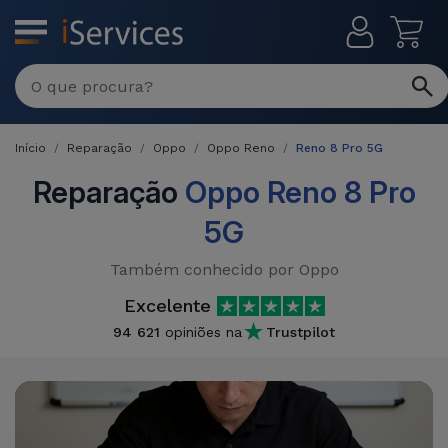
MENU
Reparações
Multimarca
Início
Reparação
Oppo
Oppo Reno
Reno 8 Pro 5G
Por
Recondicionados
Avaria
Reparação
Oppo Reno 8 Pro
iPhones
5G
Produtos
iPhone
Recondicionados
Também conhecido por Oppo
DJI
Lojas
iPad
MacBooks
Excelente
Drones
Recondicionados
94 621
opiniões na
Trustpilot
Macbook
Promoções
Novidades
/ iMac
iPads
Recondicionados
Retomas
Cabos
Watch