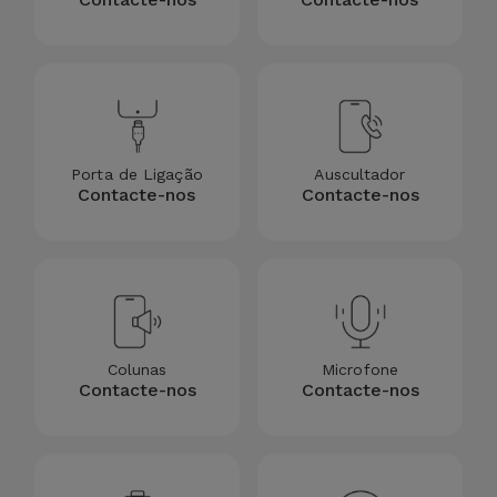
Bicicleta
Acessórios
de
Computador
Acessórios
Porta de Ligação
Auscultador
Contacte-nos
Contacte-nos
iPad e
Tablet
Kids
Ver
Colunas
Microfone
tudo
Contacte-nos
Contacte-nos