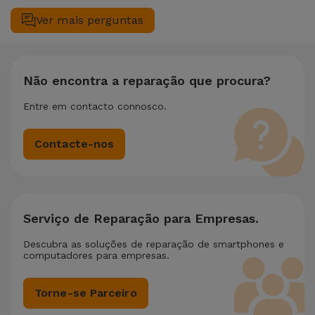
seu equipamento. Caso o seu Oppo Oppo Reno Reno 8 Pro
Ver mais perguntas
5G necessite de duas ou mais intervenções técnicas
realizadas em simultâneo, aplicamos um desconto de 25%
sobre o valor da reparação mais barata.
Não encontra a reparação que procura?
Entre em contacto connosco.
Contacte-nos
Serviço de Reparação para Empresas.
Descubra as soluções de reparação de smartphones e
computadores para empresas.
Torne-se Parceiro