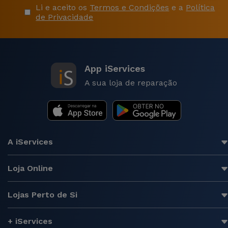
Li e aceito os
Termos e Condições
e a
Política
de Privacidade
App iServices
A sua loja de reparação
A iServices
Loja Online
Lojas Perto de Si
+ iServices