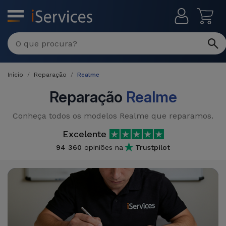
MENU
Reparações
Multimarca
Início
Reparação
Realme
Por
Recondicionados
Avaria
Reparação
Realme
iPhones
Produtos
Conheça todos os modelos Realme que reparamos.
iPhone
Recondicionados
Excelente
DJI
Lojas
iPad
94 360
opiniões na
Trustpilot
MacBooks
Drones
Recondicionados
Macbook
Promoções
Novidades
/ iMac
iPads
Recondicionados
Retomas
Cabos
Watch