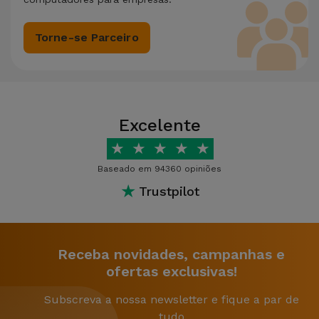
Torne-se Parceiro
Excelente
★
★
★
★
★
Baseado em 94360 opiniões
★
Trustpilot
Receba novidades, campanhas e
ofertas exclusivas!
Subscreva a nossa newsletter e fique a par de
tudo