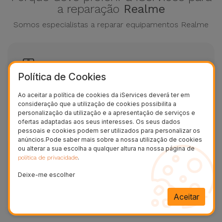
a reparação
Realme
Somos especialistas a reparar equipamentos Realme
Política de Cookies
Diagnóstico gratuito Realme
Ao aceitar a política de cookies da iServices deverá ter em
consideração que a utilização de cookies possibilita a
Avaliação grátis sem marcação
personalização da utilização e a apresentação de serviços e
ofertas adaptadas aos seus interesses. Os seus dados
pessoais e cookies podem ser utilizados para personalizar os
anúncios.Pode saber mais sobre a nossa utilização de cookies
ou alterar a sua escolha a qualquer altura na nossa página de
.
política de privacidade
Deixe-me escolher
Reparações em 20/30 minutos Realme
Aceitar
Reparação na hora