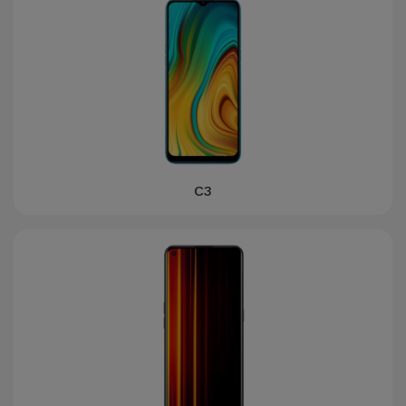
Bicicleta
Acessórios
de
Computador
Acessórios
iPad e
Tablet
C3
Kids
Ver
tudo