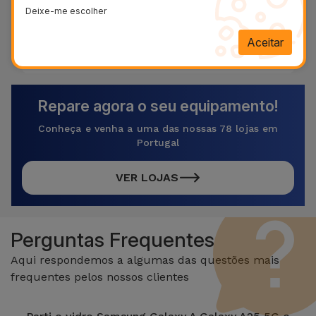
O diagnóstico é gratuito.
Contacte-nos!
Deixe-me escolher
Aceitar
Referência:
REP293656
Repare agora o seu equipamento!
Conheça e venha a uma das nossas 78 lojas em
Portugal
VER LOJAS
Perguntas Frequentes
Aqui respondemos a algumas das questões mais
frequentes pelos nossos clientes