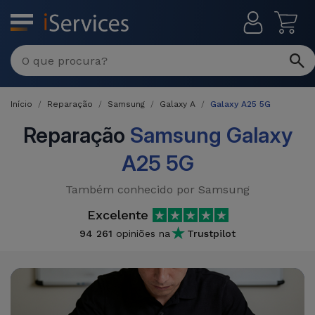
MENU
Reparações
Multimarca
Início
Reparação
Samsung
Galaxy A
Galaxy A25 5G
Por
Recondicionados
Avaria
Reparação
Samsung Galaxy
iPhones
A25 5G
Produtos
iPhone
Recondicionados
Também conhecido por Samsung
DJI
Lojas
iPad
MacBooks
Excelente
Drones
Recondicionados
94 261
opiniões na
Trustpilot
Macbook
Promoções
Novidades
/ iMac
iPads
Recondicionados
Retomas
Cabos
Watch