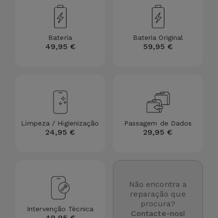
para
Outras
Telemóvel
Marcas
Bateria
Bateria Original
Gadgets
49,95 €
59,95 €
Ver
tudo
Higiene
e Casa
Carteiras,
Bolsas e
Limpeza / Higienização
Passagem de Dados
Malas
24,95 €
29,95 €
Localizadores
e Acessórios
Não encontra a
reparação que
Mobilidade,
procura?
Auto e
Intervenção Técnica
Contacte-nos!
49,95 €