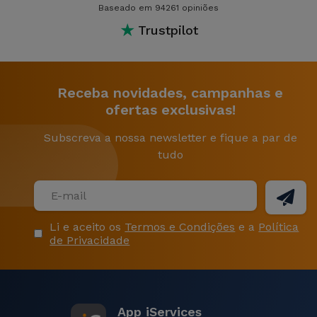
Baseado em 94261 opiniões
★
Trustpilot
Receba novidades, campanhas e
ofertas exclusivas!
Subscreva a nossa newsletter e fique a par de
tudo
Li e aceito os
Termos e Condições
e a
Política
de Privacidade
App iServices