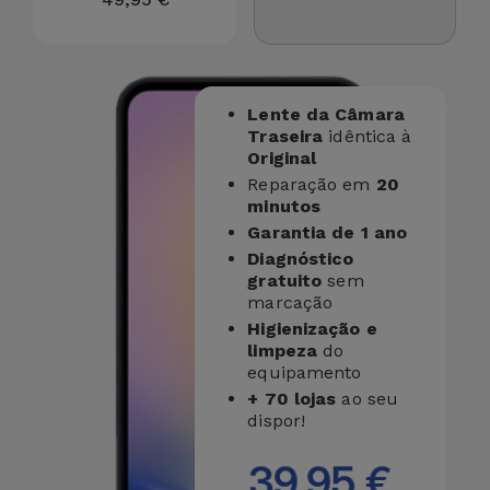
Bicicleta
Acessórios
de
Computador
Lente da Câmara
Traseira
idêntica à
Original
Acessórios
Reparação em
20
iPad e
minutos
Tablet
Garantia de 1 ano
Diagnóstico
gratuito
sem
Kids
marcação
Higienização e
Ver
limpeza
do
tudo
equipamento
+ 70 lojas
ao seu
dispor!
39,95 €