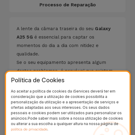
Processo de Reparação
A lente da câmara traseira do seu
Galaxy
A25 5G
é essencial para captar os
momentos do dia a dia com nitidez e
qualidade.
Se o seu equipamento apresenta algum
destes problemas, é provável que existam
Política de Cookies
impurezas ou danos que afetem o foco e a
captação de imagem:
Ao aceitar a política de cookies da iServices deverá ter em
Fotografias com pequenas manchas
consideração que a utilização de cookies possibilita a
Fotografias com sinais vermelhos
personalização da utilização e a apresentação de serviços e
A câmara não foca
ofertas adaptadas aos seus interesses. Os seus dados
Vidro da câmara traseira partido
pessoais e cookies podem ser utilizados para personalizar os
Lente com riscos
anúncios.Pode saber mais sobre a nossa utilização de cookies
Imagem distorcida
ou alterar a sua escolha a qualquer altura na nossa página de
.
política de privacidade