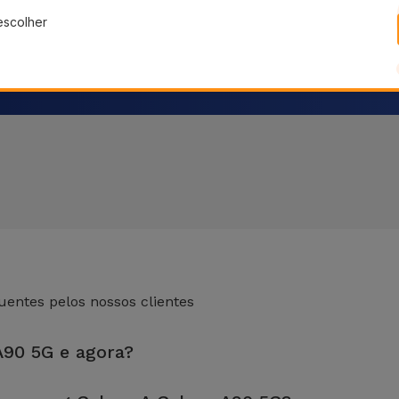
escolher
entes pelos nossos clientes
A90 5G e agora?
 loja mais próxima de si.