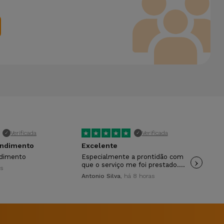
★
★
★
★
★
★
Verificada
Verificada
✓
✓
endimento
Excelente
Ra
ndimento
Especialmente a prontidão com
›
Rap
que o serviço me foi prestado.…
as
Dav
Antonio Silva
, há 8 horas