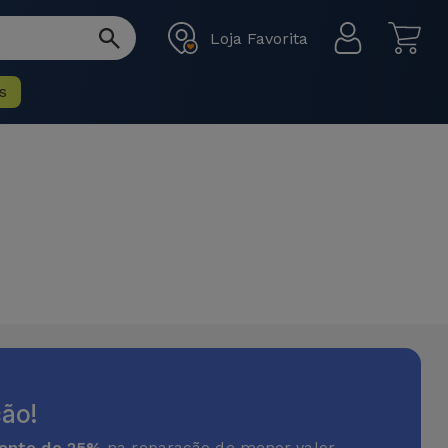
Loja Favorita
s
ão!
onto de 25%
na reparação de menor valor.