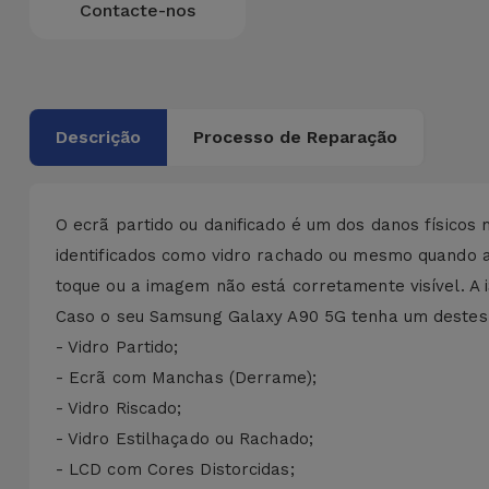
Bicicleta
Contacte-nos
Acessórios
de
Computador
Descrição
Processo de Reparação
Acessórios
iPad e
Tablet
O ecrã partido ou danificado é um dos danos físicos
identificados como vidro rachado ou mesmo quando 
Kids
toque ou a imagem não está corretamente visível. A
Caso o seu Samsung Galaxy A90 5G tenha um destes s
Ver
- Vidro Partido;
tudo
- Ecrã com Manchas (Derrame);
- Vidro Riscado;
- Vidro Estilhaçado ou Rachado;
- LCD com Cores Distorcidas;