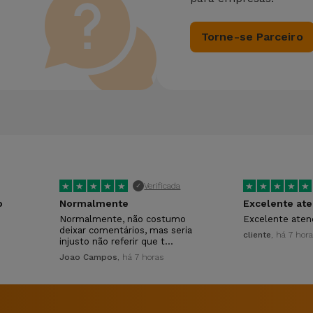
Torne-se Parceiro
★
★
★
★
★
★
★
★
★
★
Verificada
✓
o
Normalmente
Excelente at
Normalmente, não costumo
Excelente ate
deixar comentários, mas seria
cliente
, há 7 hor
injusto não referir que t…
Joao Campos
, há 7 horas