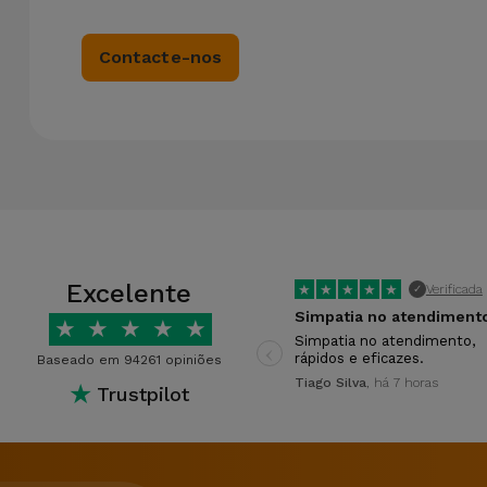
Contacte-nos
Excelente
★
★
★
★
★
Verificada
✓
Simpatia no atendiment
★
★
★
★
★
‹
Simpatia no atendimento,
rápidos e eficazes.
Baseado em 94261 opiniões
Tiago Silva
, há 7 horas
★
Trustpilot