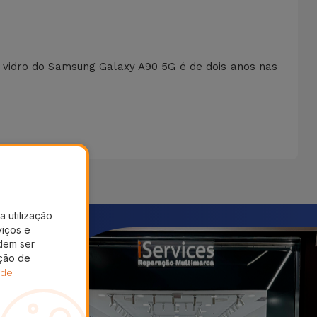
 vidro do Samsung Galaxy A90 5G é de dois anos nas
a utilização
viços e
dem ser
ação de
 de