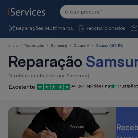
MENU
Ver
tudo
Reparações
Reparações Multimarca
Recondicionados
Multimarca
Início
Reparação
Samsung
Galaxy A
Galaxy A90 5G
Por
Recondicionados
Reparação
Samsun
Avaria
iPhones
Produtos
iPhone
Também conhecido por Samsung
Recondicionados
Excelente
94 261
opiniões na
Trustpilot
DJI
Lojas
iPad
MacBooks
Drones
Recondicionados
Macbook
Promoções
Novidades
/ iMac
iPads
Recondicionados
Receb
Retomas
Cabos
Watch
Ao reali