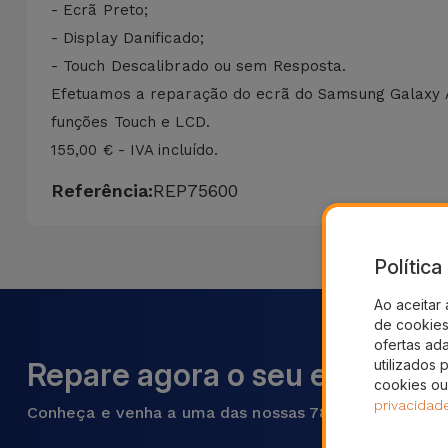
- Ecrã Preto;
- Display Danificado;
- Touch Descalibrado ou sem Resposta.
Efetuamos a reparação do ecrã do Samsung Galaxy A9
funções Touch e LCD.
155,00 € - IVA incluído.
Referência:
REP75600
Polític
Ao aceitar 
de cookies 
ofertas ad
utilizados 
Repare agora o seu equipame
cookies ou
privacidad
Conheça e venha a uma das nossas 78 lojas em Portu