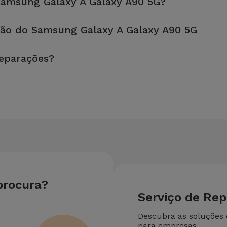
amsung Galaxy A Galaxy A90 5G?
fetuada em aproximadamente 20 a 30 minutos.
ção do Samsung Galaxy A Galaxy A90 5G
, é sempre recomendável fazer um backup. A página também menci
reparações?
u equipamento. Caso o seu Samsung Galaxy A Galaxy A90 5G neces
reparação mais barata.
procura?
Serviço de Re
Descubra as soluções
para empresas.