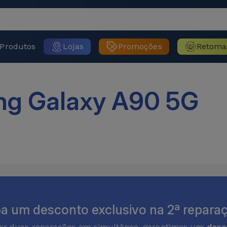
Produtos
Lojas
Promoções
Retoma
g Galaxy A90 5G
a um desconto exclusivo na 2ª reparaç
zar duas reparações em simultâneo, garantimos um
desc