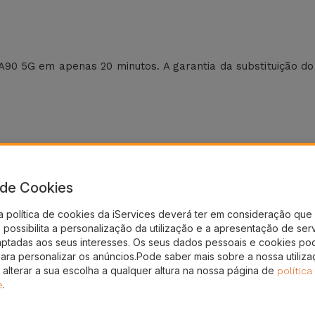
0 5G em apenas 20 minutos. A garantia da substituição do
a de Cookies
a política de cookies da iServices deverá ter em consideração que 
possibilita a personalização da utilização e a apresentação de ser
aptadas aos seus interesses. Os seus dados pessoais e cookies po
para personalizar os anúncios.Pode saber mais sobre a nossa utiliz
nto!
 alterar a sua escolha a qualquer altura na nossa página de
política
.
e
gal