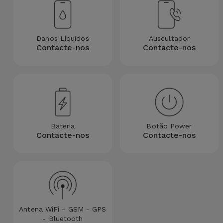
para
Outras
Telemóvel
Marcas
Danos Líquidos
Auscultador
Gadgets
Contacte-nos
Contacte-nos
Ver
tudo
Higiene
e Casa
Carteiras,
Bolsas e
Bateria
Botão Power
Malas
Contacte-nos
Contacte-nos
Localizadores
e Acessórios
Mobilidade,
Antena WiFi - GSM - GPS
Auto e
- Bluetooth