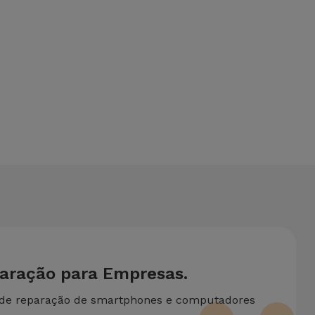
ona um serviço de Passagem de Dados (29,95 €) caso
site de duas ou mais intervenções técnicas realizadas em
paração para Empresas.
 de reparação de smartphones e computadores