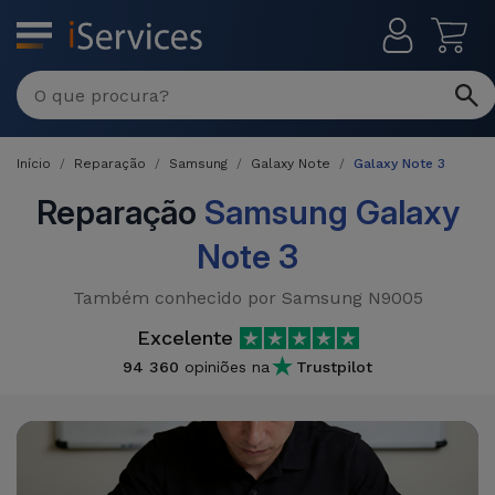
MENU
Reparações
Multimarca
Início
Reparação
Samsung
Galaxy Note
Galaxy Note 3
Por
Recondicionados
Avaria
Reparação
Samsung Galaxy
iPhones
Note 3
Produtos
iPhone
Recondicionados
Também conhecido por Samsung N9005
DJI
Lojas
iPad
MacBooks
Excelente
Drones
Recondicionados
94 360
opiniões na
Trustpilot
Macbook
Promoções
Novidades
/ iMac
iPads
Recondicionados
Retomas
Cabos
Watch