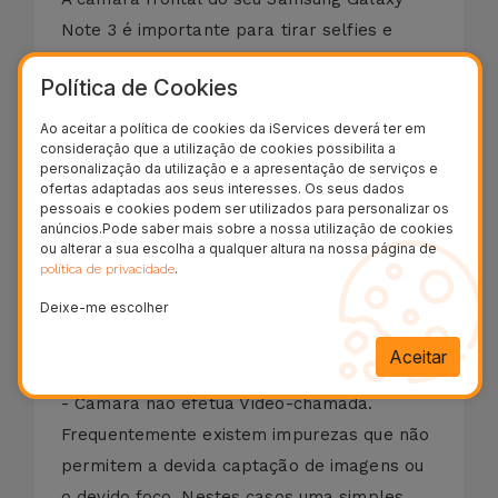
Note 3 é importante para tirar selfies e
efetuar Vídeo-chamadas com os seus
Política de Cookies
amigos e familiares.
Caso o seu Samsung Galaxy Note 3 tenha
Ao aceitar a política de cookies da iServices deverá ter em
consideração que a utilização de cookies possibilita a
algum destes defeitos:
personalização da utilização e a apresentação de serviços e
- Câmara não Liga, Imagem a preto;
ofertas adaptadas aos seus interesses. Os seus dados
pessoais e cookies podem ser utilizados para personalizar os
- Fotografias com Pequenas Manchas;
anúncios.Pode saber mais sobre a nossa utilização de cookies
- Fotografias com Sinais Vermelhos;
ou alterar a sua escolha a qualquer altura na nossa página de
.
política de privacidade
- Câmara não Foca;
Deixe-me escolher
- Câmara com Imagem Invertida;
- Câmara com Riscos;
Aceitar
- Câmara com Imagem Distorcida;
- Câmara não efetua Vídeo-chamada.
Frequentemente existem impurezas que não
permitem a devida captação de imagens ou
o devido foco. Nestes casos uma simples