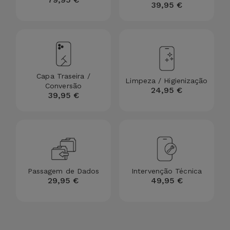
Bicicleta
39,95 €
Acessórios
de
Computador
Capa Traseira /
Acessórios
Limpeza / Higienização
Conversão
24,95 €
iPad e
39,95 €
Tablet
Kids
Ver
Passagem de Dados
Intervenção Técnica
tudo
29,95 €
49,95 €