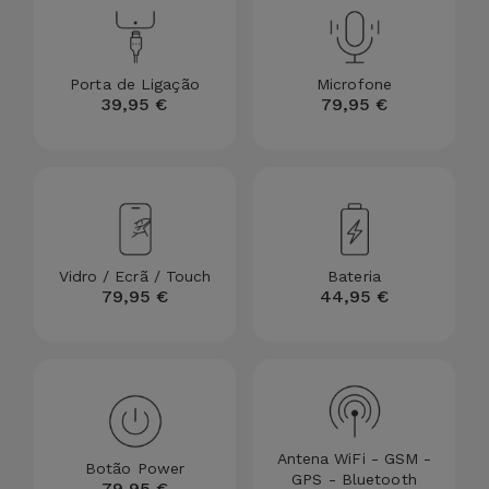
para
Outras
Telemóvel
Marcas
Porta de Ligação
Microfone
Gadgets
39,95 €
79,95 €
Ver
tudo
Higiene
e Casa
Carteiras,
Bolsas e
Vidro / Ecrã / Touch
Bateria
Malas
79,95 €
44,95 €
Localizadores
e Acessórios
Mobilidade,
Antena WiFi - GSM -
Auto e
Botão Power
GPS - Bluetooth
79,95 €