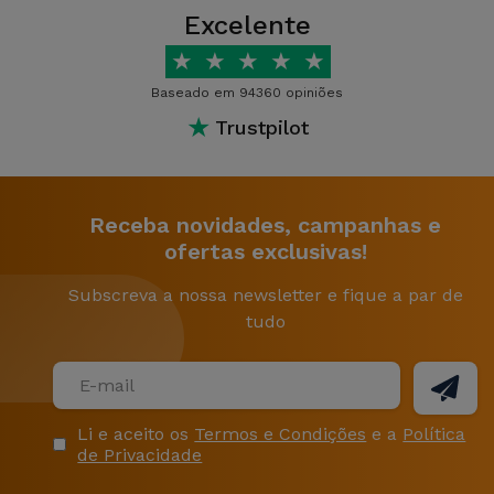
Excelente
★
★
★
★
★
Baseado em 94360 opiniões
★
Trustpilot
Receba novidades, campanhas e
ofertas exclusivas!
Subscreva a nossa newsletter e fique a par de
tudo
Li e aceito os
Termos e Condições
e a
Política
de Privacidade