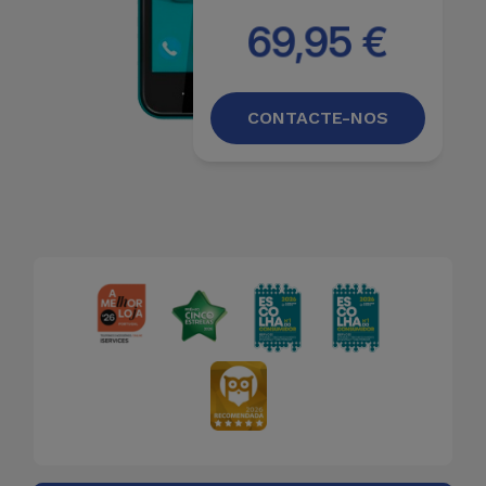
Bicicleta
69,95 €
Acessórios
de
Computador
CONTACTE-NOS
Acessórios
iPad e
Tablet
Kids
Ver
tudo