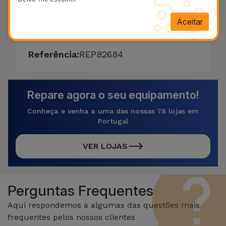
69,95 € - IVA incluído.
Aceitar
Referência:
REP82684
Repare agora o seu equipamento!
Conheça e venha a uma das nossas 78 lojas em
Portugal
VER LOJAS
Perguntas Frequentes
Aqui respondemos a algumas das questões mais
frequentes pelos nossos clientes