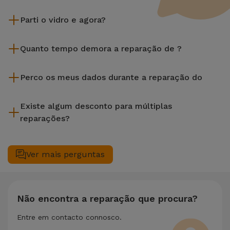
Parti o vidro e agora?
A iServices repara na hora e com garantia de 2 anos. Procure
Quanto tempo demora a reparação de ?
a loja mais próxima de si.
A maioria das reparações, como a substituição do ecrã, é
Perco os meus dados durante a reparação do
efetuada em aproximadamente 20 a 30 minutos.
Embora a iServices seja especialista em reparação na hora, é
Existe algum desconto para múltiplas
sempre recomendável fazer um backup. A página também
reparações?
menciona um serviço de Passagem de Dados (29,95 €) caso
precises de ajuda com a gestão de ficheiros.
Sim. Na iServices, valorizamos a manutenção completa do
seu equipamento. Caso o seu necessite de duas ou mais
Ver mais perguntas
intervenções técnicas realizadas em simultâneo, aplicamos
um desconto de 25% sobre o valor da reparação mais
barata.
Não encontra a reparação que procura?
Entre em contacto connosco.