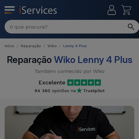
MENU
Reparações
Multimarca
Início
Reparação
Wiko
Lenny 4 Plus
Por
Recondicionados
Avaria
Reparação
Wiko Lenny 4 Plus
iPhones
Produtos
Também conhecido por Wiko
iPhone
Recondicionados
Excelente
DJI
Lojas
iPad
94 360
opiniões na
Trustpilot
MacBooks
Drones
Recondicionados
Macbook
Promoções
Novidades
/ iMac
iPads
Recondicionados
Retomas
Cabos
Watch