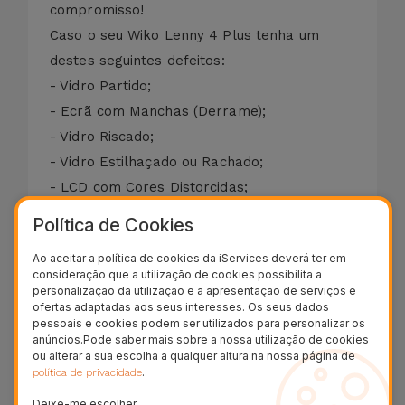
compromisso!
Caso o seu Wiko Lenny 4 Plus tenha um
destes seguintes defeitos:
- Vidro Partido;
- Ecrã com Manchas (Derrame);
- Vidro Riscado;
- Vidro Estilhaçado ou Rachado;
- LCD com Cores Distorcidas;
- Ecrã Preto;
Política de Cookies
- Display Danificado;
Ao aceitar a política de cookies da iServices deverá ter em
- Touch Descalibrado ou sem Resposta.
consideração que a utilização de cookies possibilita a
Efetuamos a reparação do ecrã do Wiko
personalização da utilização e a apresentação de serviços e
ofertas adaptadas aos seus interesses. Os seus dados
Lenny 4 Plus em apenas 20 minutos. A
pessoais e cookies podem ser utilizados para personalizar os
garantia da substituição do vidro do Wiko
anúncios.Pode saber mais sobre a nossa utilização de cookies
ou alterar a sua escolha a qualquer altura na nossa página de
Lenny 4 Plus é de dois anos nas funções
.
política de privacidade
Touch e LCD.
Deixe-me escolher