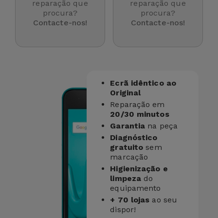
para
reparação que
reparação que
Outras
procura?
procura?
Telemóvel
Contacte-nos!
Contacte-nos!
Marcas
Gadgets
Ver
tudo
Higiene
e Casa
Ecrã idêntico ao
Original
Reparação em
Carteiras,
20/30 minutos
Bolsas e
Garantia
na peça
Malas
Diagnóstico
gratuito
sem
Localizadores
marcação
e Acessórios
Higienização e
limpeza
do
equipamento
Mobilidade,
+ 70 lojas
ao seu
Auto e
dispor!