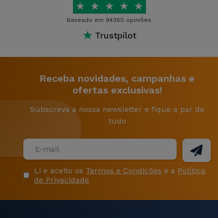
★
★
★
★
★
Baseado em 94360 opiniões
★
Trustpilot
Receba novidades, campanhas e
ofertas exclusivas!
Subscreva a nossa newsletter e fique a par de
tudo
Li e aceito os
Termos e Condições
e a
Política
de Privacidade