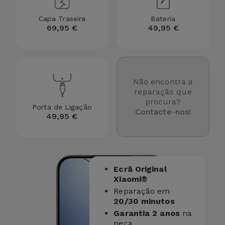
para
Outras
Telemóvel
Capa Traseira
Bateria
Marcas
69,95 €
49,95 €
Gadgets
Ver
tudo
Higiene
Não encontra a
e Casa
reparação que
procura?
Porta de Ligação
Carteiras,
Contacte-nos!
49,95 €
Bolsas e
Malas
Localizadores
Ecrã Original
e Acessórios
Xiaomi®
Reparação em
Mobilidade,
20/30 minutos
Auto e
Garantia 2 anos
na
peça