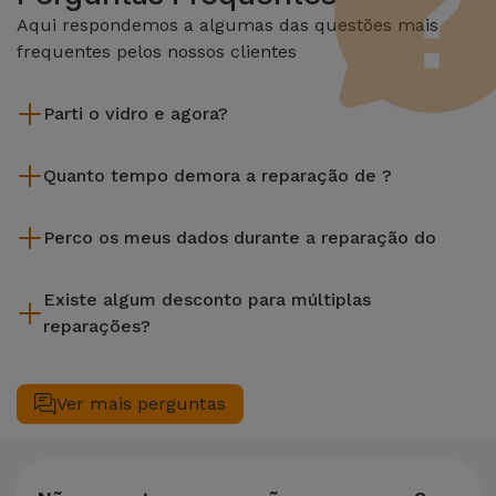
Aqui respondemos a algumas das questões mais
frequentes pelos nossos clientes
Parti o vidro e agora?
A iServices repara na hora e com garantia de 2 anos. Procure
Quanto tempo demora a reparação de ?
a loja mais próxima de si.
A maioria das reparações, como a substituição do ecrã, é
Perco os meus dados durante a reparação do
efetuada em aproximadamente 20 a 30 minutos.
Embora a iServices seja especialista em reparação na hora, é
Existe algum desconto para múltiplas
sempre recomendável fazer um backup. A página também
reparações?
menciona um serviço de Passagem de Dados (29,95 €) caso
precises de ajuda com a gestão de ficheiros.
Sim. Na iServices, valorizamos a manutenção completa do
seu equipamento. Caso o seu necessite de duas ou mais
Ver mais perguntas
intervenções técnicas realizadas em simultâneo, aplicamos
um desconto de 25% sobre o valor da reparação mais
barata.