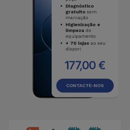
Bicicleta
Diagnóstico
gratuito
sem
Acessórios
marcação
de
Higienização e
Computador
limpeza
do
equipamento
+ 70 lojas
ao seu
Acessórios
dispor!
iPad e
Tablet
177,00 €
Kids
CONTACTE-NOS
Ver
tudo