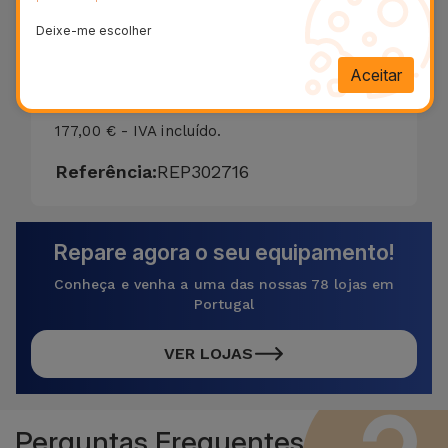
Efetuamos a reparação do ecrã do Xiaomi
Deixe-me escolher
Xiaomi 14 em apenas 20 minutos. A garantia
Aceitar
da substituição do vidro do Xiaomi Xiaomi 14
é de dois anos nas funções Touch e LCD.
177,00 € - IVA incluído.
Referência:
REP302716
Repare agora o seu equipamento!
Conheça e venha a uma das nossas 78 lojas em
Portugal
VER LOJAS
Perguntas Frequentes