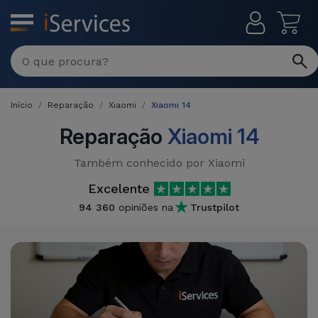
MENU
Reparações
Multimarca
Início
Reparação
Xiaomi
Xiaomi 14
Por
Recondicionados
Avaria
Reparação
Xiaomi 14
iPhones
Produtos
Também conhecido por Xiaomi
iPhone
Recondicionados
Excelente
DJI
Lojas
iPad
94 360
opiniões na
Trustpilot
MacBooks
Drones
Recondicionados
Macbook
Promoções
Novidades
/ iMac
iPads
Recondicionados
Retomas
Cabos
Watch