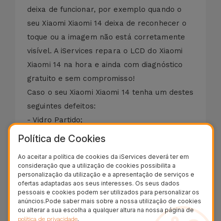
deixa de funcionar, por exemplo quando o
seu Xiaomi Xiaomi 14 deixa de reconhecer o
toque ou a imagem não está corretamente
visível. A iServices repara o LCD do Xiaomi
Xiaomi 14 na hora e ainda com diagnóstico
gratuito e sem compromisso!
Caso o seu Xiaomi Xiaomi 14 tenha um destes
seguintes defeitos:
- Vidro Partido;
- Ecrã com Manchas (Derrame);
Política de Cookies
- Vidro Riscado;
Ao aceitar a política de cookies da iServices deverá ter em
- Vidro Estilhaçado ou Rachado;
consideração que a utilização de cookies possibilita a
personalização da utilização e a apresentação de serviços e
- LCD com Cores Distorcidas;
ofertas adaptadas aos seus interesses. Os seus dados
- Ecrã Preto;
pessoais e cookies podem ser utilizados para personalizar os
anúncios.Pode saber mais sobre a nossa utilização de cookies
- Display Danificado;
ou alterar a sua escolha a qualquer altura na nossa página de
- Touch Descalibrado ou sem Resposta.
.
política de privacidade