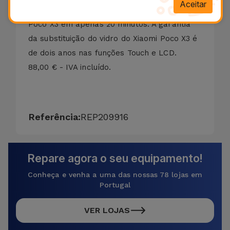
Aceitar
Efetuamos a reparação do ecrã do Xiaomi
Poco X3 em apenas 20 minutos. A garantia
da substituição do vidro do Xiaomi Poco X3 é
de dois anos nas funções Touch e LCD.
88,00 € - IVA incluído.
Referência:
REP209916
Repare agora o seu equipamento!
Conheça e venha a uma das nossas 78 lojas em
Portugal
VER LOJAS