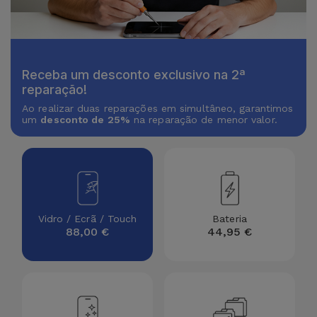
Receba um desconto exclusivo na 2ª
reparação!
Ao realizar duas reparações em simultâneo, garantimos
um
desconto de 25%
na reparação de menor valor.
Vidro / Ecrã / Touch
Bateria
88,00 €
44,95 €