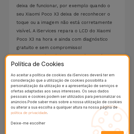
deixa de funcionar, por exemplo quando o
seu Xiaomi Poco X3 deixa de reconhecer o
toque ou a imagem não está corretamente
visível. A iServices repara o LCD do Xiaomi
Poco X3 na hora e ainda com diagnóstico
gratuito e sem compromisso!
Caso o seu Xiaomi Poco X3 tenha um destes
Política de Cookies
seguintes defeitos:
- Vidro Partido;
Ao aceitar a política de cookies da iServices deverá ter em
consideração que a utilização de cookies possibilita a
- Ecrã com Manchas (Derrame);
personalização da utilização e a apresentação de serviços e
- Vidro Riscado;
ofertas adaptadas aos seus interesses. Os seus dados
pessoais e cookies podem ser utilizados para personalizar os
- Vidro Estilhaçado ou Rachado;
anúncios.Pode saber mais sobre a nossa utilização de cookies
- LCD com Cores Distorcidas;
ou alterar a sua escolha a qualquer altura na nossa página de
.
política de privacidade
- Ecrã Preto;
- Display Danificado;
Deixe-me escolher
- Touch Descalibrado ou sem Resposta.