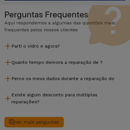
Perguntas Frequentes
Aqui respondemos a algumas das questões mais
frequentes pelos nossos clientes
Parti o vidro e agora?
A iServices repara na hora e com garantia de 2 anos. Procure
Quanto tempo demora a reparação de ?
a loja mais próxima de si.
A maioria das reparações, como a substituição do ecrã, é
Perco os meus dados durante a reparação do
efetuada em aproximadamente 20 a 30 minutos.
Embora a iServices seja especialista em reparação na hora, é
Existe algum desconto para múltiplas
sempre recomendável fazer um backup. A página também
reparações?
menciona um serviço de Passagem de Dados (29,95 €) caso
precises de ajuda com a gestão de ficheiros.
Sim. Na iServices, valorizamos a manutenção completa do
seu equipamento. Caso o seu necessite de duas ou mais
Ver mais perguntas
intervenções técnicas realizadas em simultâneo, aplicamos