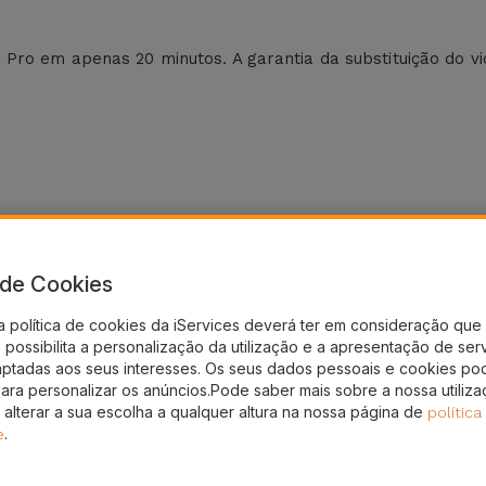
Pro em apenas 20 minutos. A garantia da substituição do vi
a de Cookies
a política de cookies da iServices deverá ter em consideração que 
possibilita a personalização da utilização e a apresentação de ser
nto!
aptadas aos seus interesses. Os seus dados pessoais e cookies po
para personalizar os anúncios.Pode saber mais sobre a nossa utiliz
gal
 alterar a sua escolha a qualquer altura na nossa página de
política
.
e