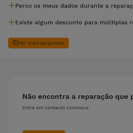
Perco os meus dados durante a reparaç
Embora a iServices seja especialista em reparação na hora
Existe algum desconto para múltiplas 
precises de ajuda com a gestão de ficheiros.
Sim. Na iServices, valorizamos a manutenção completa do seu
simultâneo, aplicamos um desconto de 25% sobre o valor da 
Ver mais perguntas
Não encontra a reparação que 
Entre em contacto connosco.