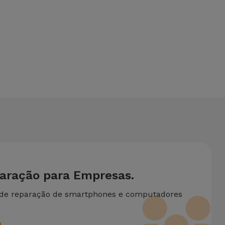
ona um serviço de Passagem de Dados (29,95 €) caso
ite de duas ou mais intervenções técnicas realizadas em
paração para Empresas.
 de reparação de smartphones e computadores