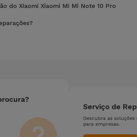
ão do Xiaomi Xiaomi Mi Mi Note 10 Pro
, é sempre recomendável fazer um backup. A página também menci
reparações?
 equipamento. Caso o seu Xiaomi Xiaomi Mi Mi Note 10 Pro necess
reparação mais barata.
procura?
Serviço de Re
Descubra as soluções
para empresas.