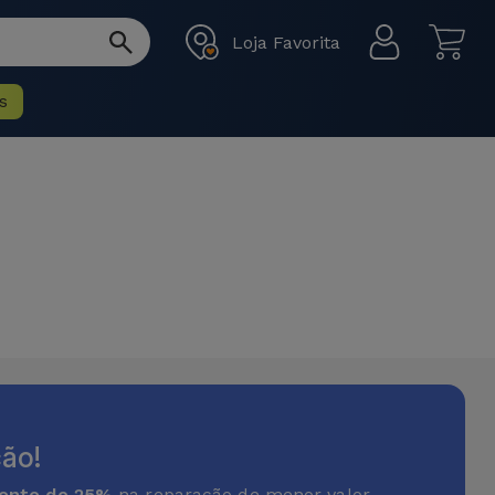
Loja Favorita
s
ão!
onto de 25%
na reparação de menor valor.