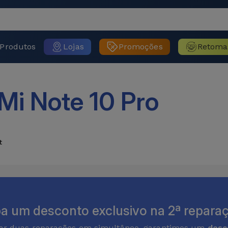
Produtos
Lojas
Promoções
Retoma
Mi Note 10 Pro
t
a um desconto exclusivo na 2ª reparaç
zar duas reparações em simultâneo, garantimos um
desc