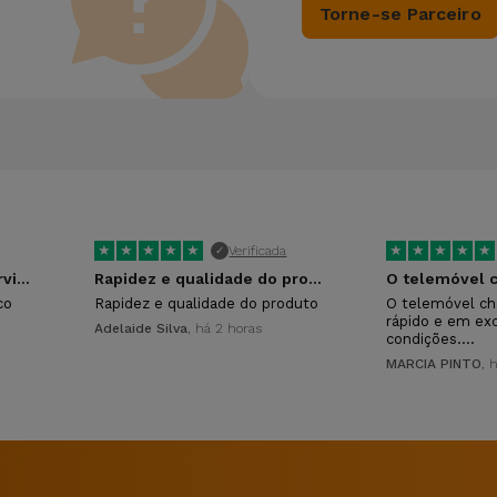
Torne-se Parceiro
★
★
★
★
★
★
★
★
★
★
Verificada
✓
Ótimo atendimento e servico
Rapidez e qualidade do produto
co
Rapidez e qualidade do produto
O telemóvel ch
rápido e em ex
Adelaide Silva
, há 2 horas
condições.…
MARCIA PINTO
, 