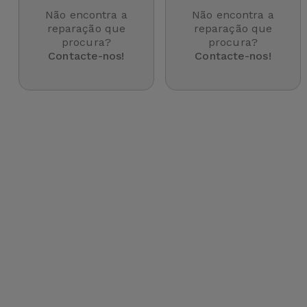
para
Não encontra a
Não encontra a
Outras
Telemóvel
reparação que
reparação que
Marcas
procura?
procura?
Contacte-nos!
Contacte-nos!
Gadgets
Ver
tudo
Higiene
e Casa
Carteiras,
Bolsas e
Malas
Localizadores
e Acessórios
Mobilidade,
Auto e