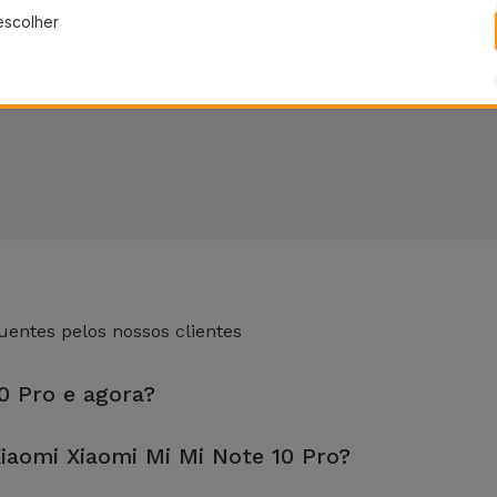
escolher
entes pelos nossos clientes
10 Pro e agora?
 loja mais próxima de si.
aomi Xiaomi Mi Mi Note 10 Pro?
fetuada em aproximadamente 20 a 30 minutos.