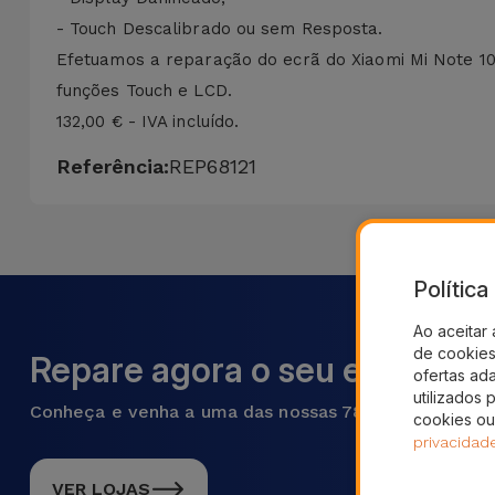
- Touch Descalibrado ou sem Resposta.
Efetuamos a reparação do ecrã do Xiaomi Mi Note 10 
funções Touch e LCD.
132,00 € - IVA incluído.
Referência:
REP68121
Polític
Ao aceitar 
de cookies 
Repare agora o seu equipame
ofertas ad
utilizados 
Conheça e venha a uma das nossas 78 lojas em Portu
cookies ou
privacidad
VER LOJAS