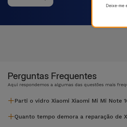
Deixe-me 
Perguntas Frequentes
Aqui respondemos a algumas das questões mais frequ
Parti o vidro Xiaomi Xiaomi Mi Mi Note 
A iServices repara na hora e com garantia de 2 anos. Procure a
Quanto tempo demora a reparação de Xi
A maioria das reparações, como a substituição do ecrã, é e