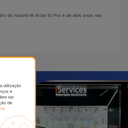
dro do Xiaomi Mi Note 10 Pro é de dois anos nas
a utilização
viços e
dem ser
ação de
 de