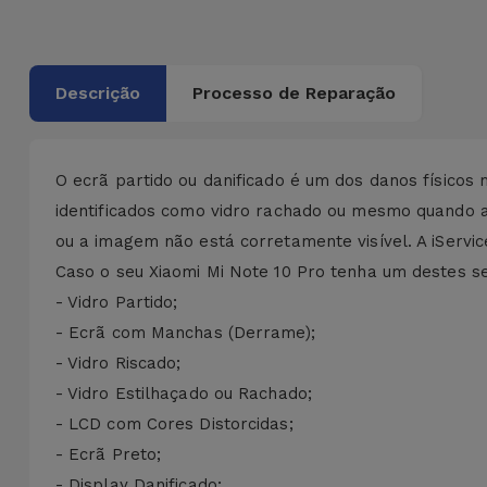
Bicicleta
Acessórios
de
Descrição
Processo de Reparação
Computador
Acessórios
O ecrã partido ou danificado é um dos danos físicos
iPad e
identificados como vidro rachado ou mesmo quando a
Tablet
ou a imagem não está corretamente visível. A iServi
Caso o seu Xiaomi Mi Note 10 Pro tenha um destes se
Kids
- Vidro Partido;
- Ecrã com Manchas (Derrame);
Ver
- Vidro Riscado;
tudo
- Vidro Estilhaçado ou Rachado;
- LCD com Cores Distorcidas;
- Ecrã Preto;
- Display Danificado;