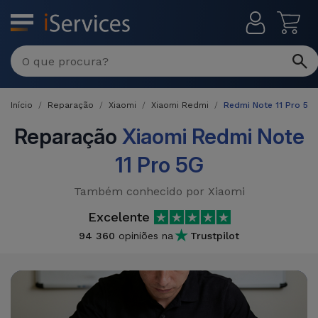
MENU
Reparações
Multimarca
Início
Reparação
Xiaomi
Xiaomi Redmi
Redmi Note 11 Pro 5G
Por
Recondicionados
Avaria
Reparação
Xiaomi Redmi Note
iPhones
11 Pro 5G
Produtos
iPhone
Recondicionados
Também conhecido por Xiaomi
DJI
Lojas
iPad
MacBooks
Excelente
Drones
Recondicionados
94 360
opiniões na
Trustpilot
Macbook
Promoções
Novidades
/ iMac
iPads
Recondicionados
Retomas
Cabos
Watch