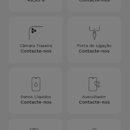
Bicicleta
Acessórios
de
Computador
Acessórios
Câmara Traseira
Porta de Ligação
Contacte-nos
Contacte-nos
iPad e
Tablet
Kids
Ver
Danos Líquidos
Auscultador
tudo
Contacte-nos
Contacte-nos