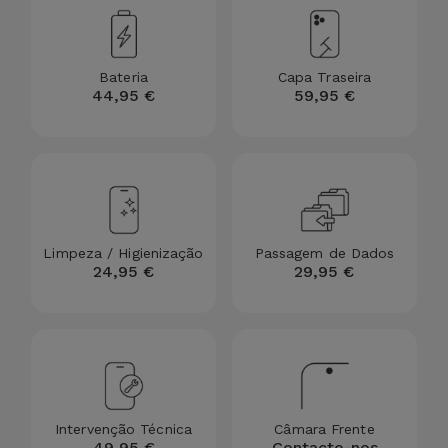
para
Outras
Telemóvel
Marcas
Bateria
Capa Traseira
Gadgets
44,95 €
59,95 €
Ver
tudo
Higiene
e Casa
Carteiras,
Bolsas e
Limpeza / Higienização
Passagem de Dados
Malas
24,95 €
29,95 €
Localizadores
e Acessórios
Mobilidade,
Auto e
Intervenção Técnica
Câmara Frente
49,95 €
Contacte-nos