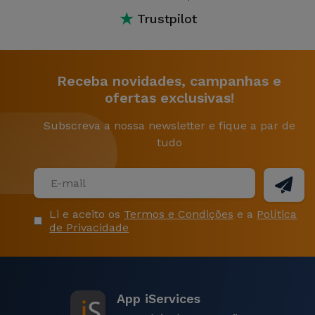
★
Trustpilot
Receba novidades, campanhas e
ofertas exclusivas!
Subscreva a nossa newsletter e fique a par de
tudo
Li e aceito os
Termos e Condições
e a
Política
de Privacidade
App iServices