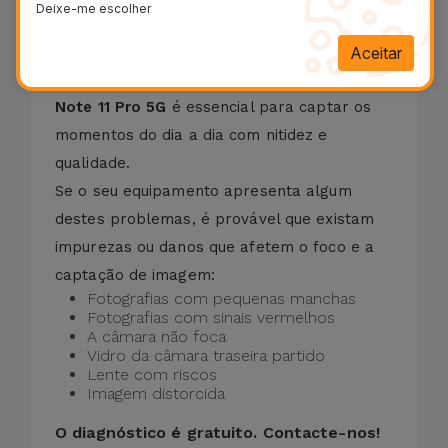
Deixe-me escolher
Aceitar
A lente da câmara traseira do seu
Redmi
Note 11 Pro 5G
é essencial para captar os
momentos do dia a dia com nitidez e
qualidade.
Se o seu equipamento apresenta algum
destes problemas, é provável que existam
impurezas ou danos que afetem o foco e a
captação de imagem:
Fotografias com pequenas manchas
Fotografias com sinais vermelhos
A câmara não foca
Vidro da câmara traseira partido
Lente com riscos
Imagem distorcida
O diagnóstico é gratuito.
Contacte-nos!