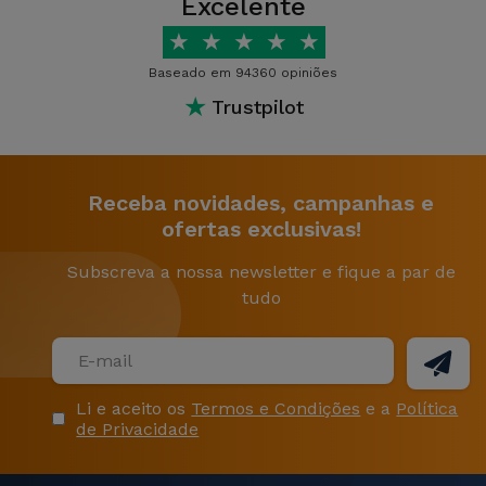
Excelente
★
★
★
★
★
Baseado em 94360 opiniões
★
Trustpilot
Receba novidades, campanhas e
ofertas exclusivas!
Subscreva a nossa newsletter e fique a par de
tudo
Li e aceito os
Termos e Condições
e a
Política
de Privacidade