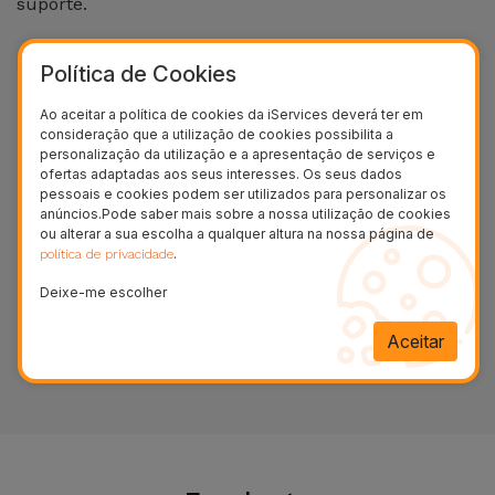
Bicicleta
suporte.
Acessórios
Política de Cookies
de
Computador
Ao aceitar a política de cookies da iServices deverá ter em
consideração que a utilização de cookies possibilita a
personalização da utilização e a apresentação de serviços e
Acessórios
ofertas adaptadas aos seus interesses. Os seus dados
pessoais e cookies podem ser utilizados para personalizar os
iPad e
anúncios.Pode saber mais sobre a nossa utilização de cookies
Tablet
ou alterar a sua escolha a qualquer altura na nossa página de
Formulário de Suporte
.
política de privacidade
Kids
Deixe-me escolher
ACEDER AO FORMULÁRIO
Aceitar
Ver
tudo