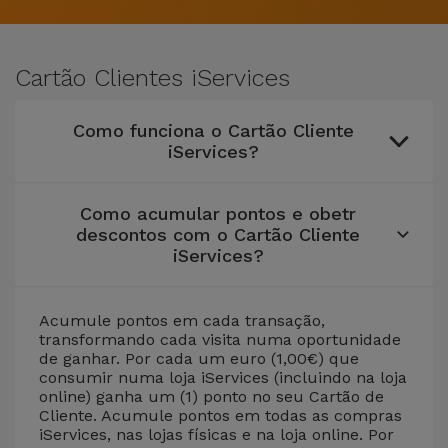
Apple Watch
Adaptadores
Samsung
Recondicionados
Cartão Clientes iServices
Capas e
Xiaomi
Samsung
Películas
Recondicionados
Como funciona o Cartão Cliente
Huawei
iServices?
Powerbanks
iMac
Recondicionados
Oppo
Como acumular pontos e obetr
Carregadores
descontos com o Cartão Cliente
Consolas
OnePlus
iServices?
Auriculares
Recondicionadas
e Colunas
Google
Acumule pontos em cada transação,
Ver
transformando cada visita numa oportunidade
Smartwatches
tudo
de ganhar. Por cada um euro (1,00€) que
Dyson
e Braceletes
consumir numa loja iServices (incluindo na loja
online) ganha um (1) ponto no seu Cartão de
Cliente. Acumule pontos em todas as compras
TCL
Correntes
iServices, nas lojas físicas e na loja online. Por