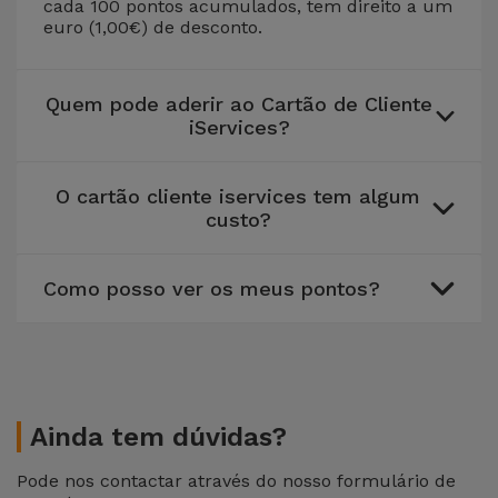
para
cada 100 pontos acumulados, tem direito a um
euro (1,00€) de desconto.
Outras
Telemóvel
Marcas
Gadgets
Quem pode aderir ao Cartão de Cliente
Ver
iServices?
tudo
Higiene
e Casa
O cartão cliente iservices tem algum
custo?
Carteiras,
Bolsas e
Como posso ver os meus pontos?
Malas
Localizadores
e Acessórios
Ainda tem dúvidas?
Mobilidade,
Auto e
Pode nos contactar através do nosso formulário de