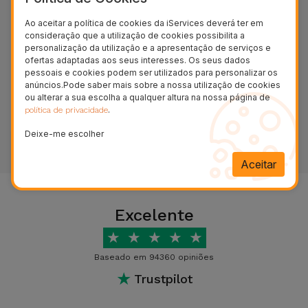
Bicicleta
Ao aceitar a política de cookies da iServices deverá ter em
consideração que a utilização de cookies possibilita a
Acessórios
personalização da utilização e a apresentação de serviços e
de
Formulário de Suporte
ofertas adaptadas aos seus interesses. Os seus dados
Computador
pessoais e cookies podem ser utilizados para personalizar os
anúncios.Pode saber mais sobre a nossa utilização de cookies
ACEDER AO FORMULÁRIO
ou alterar a sua escolha a qualquer altura na nossa página de
Acessórios
.
política de privacidade
iPad e
Deixe-me escolher
Tablet
Aceitar
Kids
Excelente
Ver
tudo
★
★
★
★
★
Baseado em 94360 opiniões
★
Trustpilot