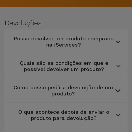
Apple Watch
Adaptadores
Samsung
Recondicionados
Devoluções
Capas e
Xiaomi
Samsung
Películas
Recondicionados
Posso devolver um produto comprado
Huawei
na iServices?
Powerbanks
iMac
Recondicionados
Oppo
Quais são as condições em que é
Carregadores
possível devolver um produto?
Consolas
OnePlus
Auriculares
Recondicionadas
e Colunas
Como posso pedir a devolução de um
Google
produto?
Ver
Smartwatches
tudo
Dyson
e Braceletes
O que acontece depois de enviar o
produto para devolução?
TCL
Correntes