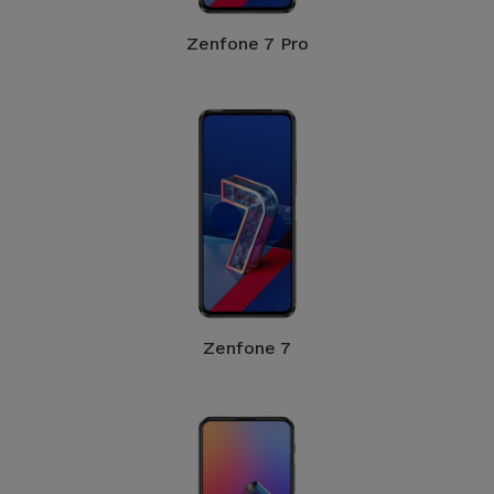
Bicicleta
Zenfone 7 Pro
Acessórios
de
Computador
Acessórios
iPad e
Tablet
Kids
Zenfone 7
Ver
tudo