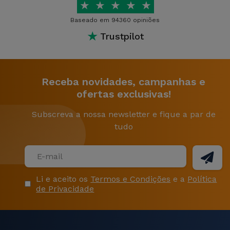
★
★
★
★
★
Baseado em 94360 opiniões
★
Trustpilot
Receba novidades, campanhas e
ofertas exclusivas!
Subscreva a nossa newsletter e fique a par de
tudo
Li e aceito os
Termos e Condições
e a
Política
de Privacidade