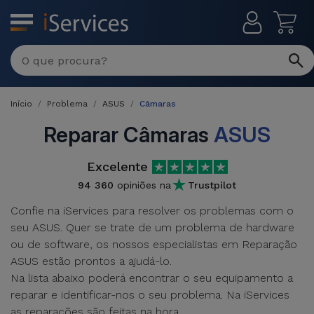
MENU
Reparações
Multimarca
Início
Problema
ASUS
Câmaras
Por
Recondicionados
Avaria
Reparar Câmaras
ASUS
iPhones
Produtos
Excelente
iPhone
Recondicionados
94 360
opiniões na
Trustpilot
DJI
Lojas
iPad
Confie na iServices para resolver os problemas com o
MacBooks
Drones
seu ASUS. Quer se trate de um problema de hardware
Recondicionados
Macbook
ou de software, os nossos especialistas em Reparação
Promoções
Novidades
/ iMac
ASUS estão prontos a ajudá-lo.
iPads
Na lista abaixo poderá encontrar o seu equipamento a
Recondicionados
Retomas
reparar e identificar-nos o seu problema. Na iServices
Cabos
Watch
as reparações são feitas na hora.